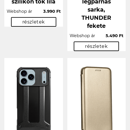
szilikon tok lila
légpárnás
sarka,
Webshop ár
3.990 Ft
THUNDER
részletek
fekete
Webshop ár
5.490 Ft
részletek