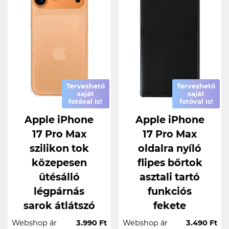
Tervezhető
Tervezhető
saját
saját
fotóval is!
fotóval is!
Apple iPhone
Apple iPhone
17 Pro Max
17 Pro Max
szilikon tok
oldalra nyíló
közepesen
flipes bőrtok
ütésálló
asztali tartó
légpárnás
funkciós
sarok átlátszó
fekete
Webshop ár
3.990 Ft
Webshop ár
3.490 Ft