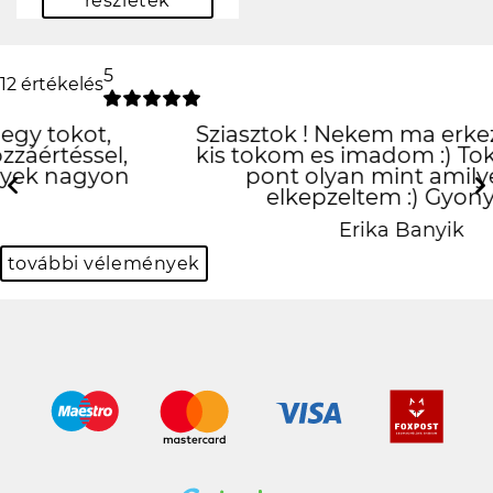
részletek
5
12 értékelés
Sziasztok ! Nekem ma erkezett meg a
kis tokom es imadom :) Tokeletes lett,
pont olyan mint amilyennek
elkepzeltem :) Gyonyoru!
Previous
N
Erika Banyik
további vélemények