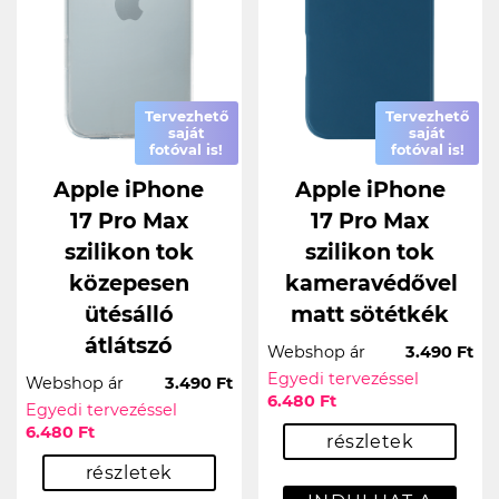
Tervezhető
Tervezhető
saját
saját
fotóval is!
fotóval is!
Apple iPhone
Apple iPhone
17 Pro Max
17 Pro Max
szilikon tok
szilikon tok
közepesen
kameravédővel
ütésálló
matt sötétkék
átlátszó
Webshop ár
3.490 Ft
Egyedi tervezéssel
Webshop ár
3.490 Ft
6.480 Ft
Egyedi tervezéssel
6.480 Ft
részletek
részletek