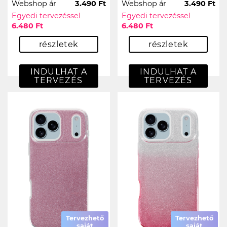
Webshop ár
3.490 Ft
Webshop ár
3.490 Ft
Egyedi tervezéssel
Egyedi tervezéssel
6.480 Ft
6.480 Ft
részletek
részletek
INDULHAT A
INDULHAT A
TERVEZÉS
TERVEZÉS
Tervezhető
Tervezhető
saját
saját