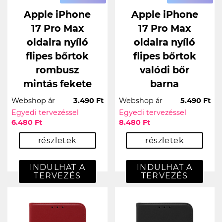
Apple iPhone
Apple iPhone
17 Pro Max
17 Pro Max
oldalra nyíló
oldalra nyíló
flipes bőrtok
flipes bőrtok
rombusz
valódi bőr
mintás fekete
barna
Webshop ár
3.490 Ft
Webshop ár
5.490 Ft
Egyedi tervezéssel
Egyedi tervezéssel
6.480 Ft
8.480 Ft
részletek
részletek
INDULHAT A
INDULHAT A
TERVEZÉS
TERVEZÉS