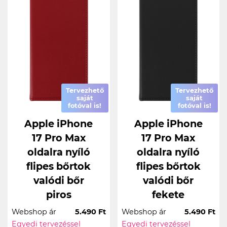
Tervezhető
Tervezhető
saját
saját
fotóval is!
fotóval is!
Apple iPhone
Apple iPhone
17 Pro Max
17 Pro Max
oldalra nyíló
oldalra nyíló
flipes bőrtok
flipes bőrtok
valódi bőr
valódi bőr
piros
fekete
Webshop ár
5.490 Ft
Webshop ár
5.490 Ft
Egyedi tervezéssel
Egyedi tervezéssel