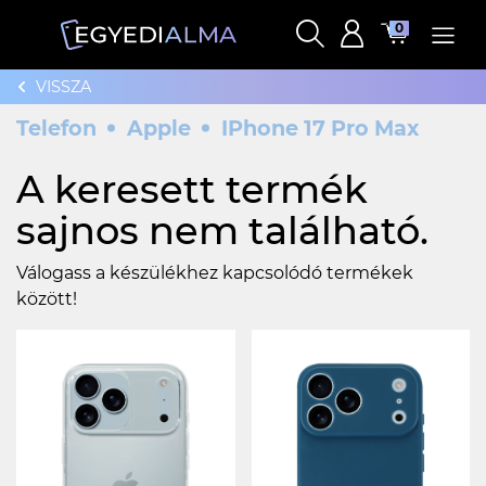
0
VISSZA
Telefon
Apple
IPhone 17 Pro Max
A keresett termék
sajnos nem található.
Válogass a készülékhez kapcsolódó termékek
között!