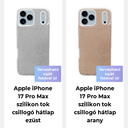
Tervezhető
Tervezhető
saját
saját
fotóval is!
fotóval is!
Apple iPhone
Apple iPhone
17 Pro Max
17 Pro Max
szilikon tok
szilikon tok
csillogó hátlap
csillogó hátlap
ezüst
arany