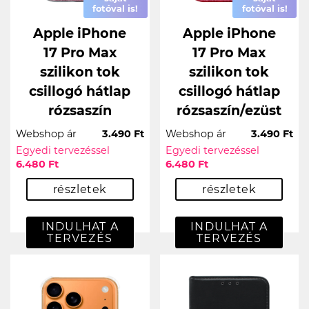
fotóval is!
fotóval is!
Apple iPhone
Apple iPhone
17 Pro Max
17 Pro Max
szilikon tok
szilikon tok
csillogó hátlap
csillogó hátlap
rózsaszín
rózsaszín/ezüst
Webshop ár
3.490 Ft
Webshop ár
3.490 Ft
Egyedi tervezéssel
Egyedi tervezéssel
6.480 Ft
6.480 Ft
részletek
részletek
INDULHAT A
INDULHAT A
TERVEZÉS
TERVEZÉS