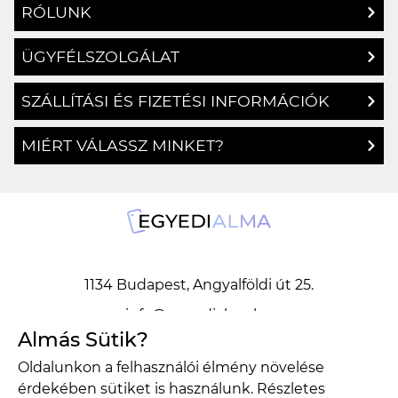
RÓLUNK
ÜGYFÉLSZOLGÁLAT
SZÁLLÍTÁSI ÉS FIZETÉSI INFORMÁCIÓK
MIÉRT VÁLASSZ MINKET?
1134 Budapest, Angyalföldi út 25.
info@egyedialma.hu
Almás Sütik?
Oldalunkon a felhasználói élmény növelése
1134 Budapest, Angyalföldi út 25.
érdekében sütiket is használunk. Részletes