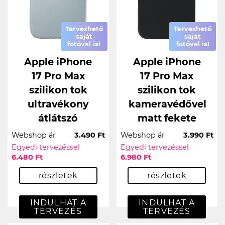
Tervezhető
Tervezhető
saját
saját
fotóval is!
fotóval is!
Apple iPhone
Apple iPhone
17 Pro Max
17 Pro Max
szilikon tok
szilikon tok
ultravékony
kameravédővel
átlátszó
matt fekete
Webshop ár
3.490 Ft
Webshop ár
3.990 Ft
Egyedi tervezéssel
Egyedi tervezéssel
6.480 Ft
6.980 Ft
részletek
részletek
INDULHAT A
INDULHAT A
TERVEZÉS
TERVEZÉS