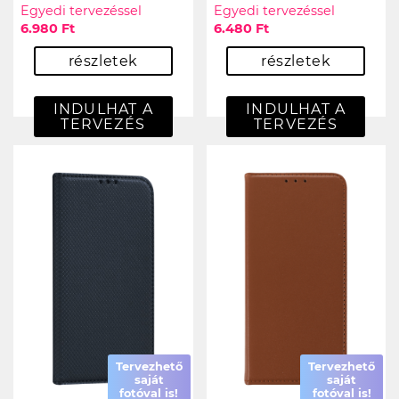
Egyedi tervezéssel
Egyedi tervezéssel
6.980 Ft
6.480 Ft
részletek
részletek
INDULHAT A
INDULHAT A
TERVEZÉS
TERVEZÉS
Tervezhető
Tervezhető
saját
saját
fotóval is!
fotóval is!