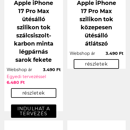
Apple iPhone
Apple iPhone
17 Pro Max
17 Pro Max
ütésálló
szilikon tok
szilikon tok
közepesen
szálcsiszolt-
ütésálló
karbon minta
átlátszó
légpárnás
Webshop ár
3.490 Ft
sarok fekete
részletek
Webshop ár
3.490 Ft
Egyedi tervezéssel
6.480 Ft
részletek
INDULHAT A
TERVEZÉS