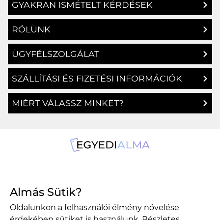
GYAKRAN ISMÉTELT KÉRDÉSEK
RÓLUNK
ÜGYFÉLSZOLGÁLAT
SZÁLLÍTÁSI ÉS FIZETÉSI INFORMÁCIÓK
MIÉRT VÁLASSZ MINKET?
1134 Budapest, Angyalföldi út 25.
Almás Sütik?
info@egyedialma.hu
Oldalunkon a felhasználói élmény növelése
érdekében sütiket is használunk. Részletes