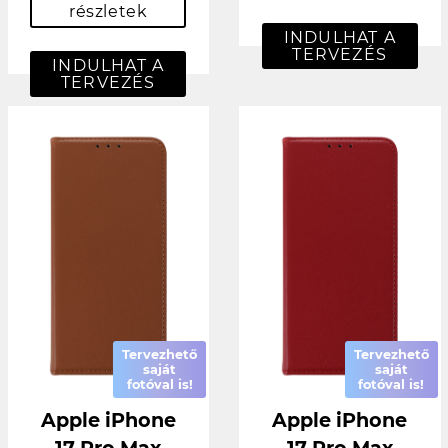
részletek
INDULHAT A
TERVEZÉS
INDULHAT A
TERVEZÉS
Tervezhető
Tervezhető
saját
saját
fotóval is!
fotóval is!
Apple iPhone
Apple iPhone
17 Pro Max
17 Pro Max