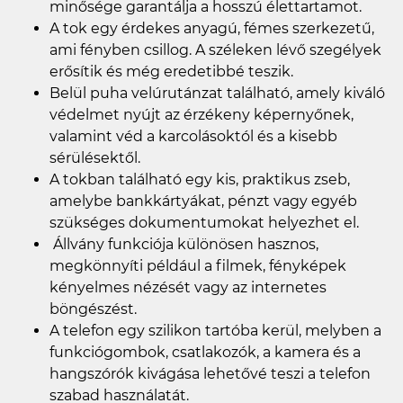
minősége garantálja a hosszú élettartamot.
A tok egy érdekes anyagú, fémes szerkezetű,
ami fényben csillog. A széleken lévő szegélyek
erősítik és még eredetibbé teszik.
Belül puha velúrutánzat található, amely kiváló
védelmet nyújt az érzékeny képernyőnek,
valamint véd a karcolásoktól és a kisebb
sérülésektől.
A tokban található egy kis, praktikus zseb,
amelybe bankkártyákat, pénzt vagy egyéb
szükséges dokumentumokat helyezhet el.
Állvány funkciója különösen hasznos,
megkönnyíti például a filmek, fényképek
kényelmes nézését vagy az internetes
böngészést.
A telefon egy szilikon tartóba kerül, melyben a
funkciógombok, csatlakozók, a kamera és a
hangszórók kivágása lehetővé teszi a telefon
szabad használatát.