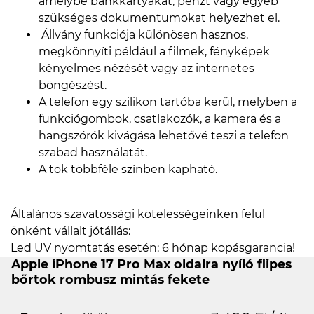
amelybe bankkártyákat, pénzt vagy egyéb
szükséges dokumentumokat helyezhet el.
Állvány funkciója különösen hasznos,
megkönnyíti például a filmek, fényképek
kényelmes nézését vagy az internetes
böngészést.
A telefon egy szilikon tartóba kerül, melyben a
funkciógombok, csatlakozók, a kamera és a
hangszórók kivágása lehetővé teszi a telefon
szabad használatát.
A tok többféle színben kapható.
Általános szavatossági kötelességeinken felül
önként vállalt jótállás:
Led UV nyomtatás esetén: 6 hónap kopásgarancia!
Apple iPhone 17 Pro Max oldalra nyíló flipes
bőrtok rombusz mintás fekete