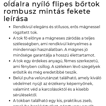
oldalra nyíló flipes bőrtok
rombusz mintás fekete
leírása
Rendkívül elegáns és stílusos, erős mágnessel
rögzített tok.
A tok fő előnye a mágneses záródás a teljes
szélességben, ami rendkívül kényelmes a
mindennapi használatban. A mágnes jó
minősége garantálja a hosszú élettartamot.
A tok egy érdekes anyagú, fémes szerkezetű,
ami fényben csillog. A széleken lévő szegélyek
erősítik és még eredetibbé teszik.
Belül puha velúrutánzat található, amely kiváló
védelmet nyújt az érzékeny képernyőnek,
valamint véd a karcolásoktól és a kisebb
sérülésektől.
A tokban található egy kis, praktikus zseb,