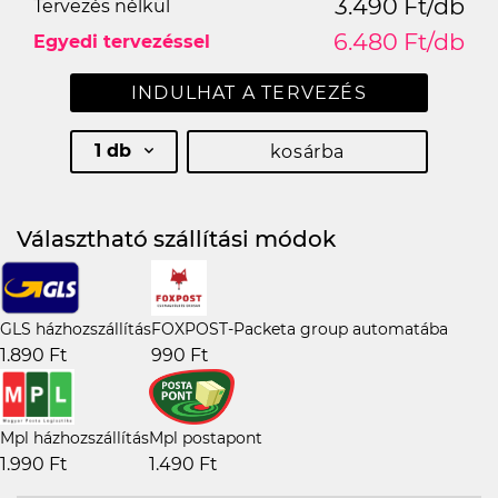
3.490 Ft/db
Tervezés nélkül
6.480 Ft/db
Egyedi tervezéssel
INDULHAT A TERVEZÉS
1 db
kosárba
Választható szállítási módok
GLS házhozszállítás
FOXPOST-Packeta group automatába
1.890 Ft
990 Ft
Mpl házhozszállítás
Mpl postapont
1.990 Ft
1.490 Ft