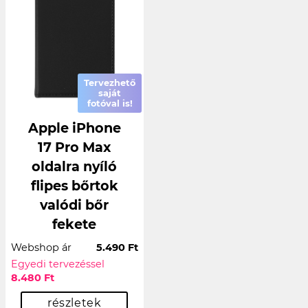
Tervezhető
saját
fotóval is!
Apple iPhone
17 Pro Max
oldalra nyíló
flipes bőrtok
valódi bőr
fekete
Webshop ár
5.490 Ft
Egyedi tervezéssel
8.480 Ft
részletek