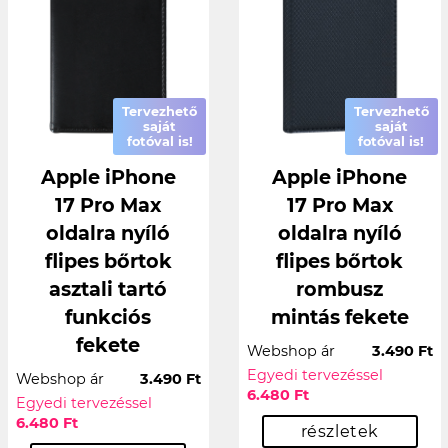
Tervezhető
Tervezhető
saját
saját
fotóval is!
fotóval is!
Apple iPhone
Apple iPhone
17 Pro Max
17 Pro Max
oldalra nyíló
oldalra nyíló
flipes bőrtok
flipes bőrtok
asztali tartó
rombusz
funkciós
mintás fekete
fekete
Webshop ár
3.490 Ft
Egyedi tervezéssel
Webshop ár
3.490 Ft
6.480 Ft
Egyedi tervezéssel
6.480 Ft
részletek