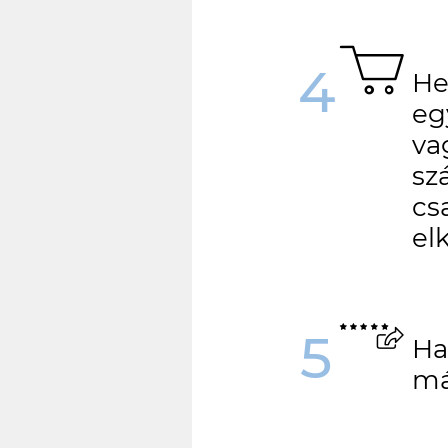
4
He
eg
va
sz
cs
el
5
Ha
má