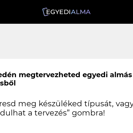
edén megtervezheted egyedi almás
sből
resd meg készüléked típusát, vagy 
ndulhat a tervezés” gombra!