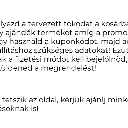
lyezd a tervezett tokodat a kosárba
y ajándék terméket amíg a promóc
gy használd a kuponkódot, majd 
állításhoz szükséges adatokat! Ez
ak a fizetési módot kell bejelölnöd,
küldened a megrendelést!
 tetszik az oldal, kérjük ajánlj mink
soknak is!