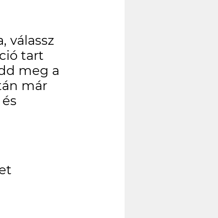
, válassz
ió tart
add meg a
után már
 és
et