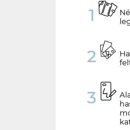
1
Né
le
2
Ha
fe
3
Al
ha
mo
ka