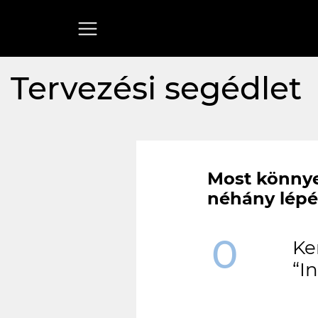
Tervezési segédlet
Most könny
néhány lépé
0
Ke
“I