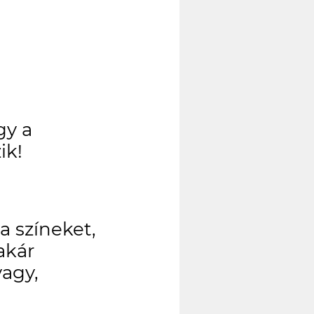
gy a
ik!
a színeket,
akár
vagy,