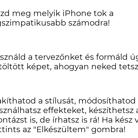
zd meg melyik iPhone tok a
gszimpatikusabb számodra!
sználd a tervezőnket és formáld ú
ltöltött képet, ahogyan neked tetsz
akíthatod a stílusát, módosíthatod 
sználhatsz effekteket, készíthetsz 
ntázst is, de írhatsz is rá! Ha kész 
ttints az "Elkészültem" gombra!