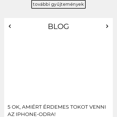
további gyűjtemények
BLOG
Előző
Elő
5 OK, AMIÉRT ÉRDEMES TOKOT VENNI
AZ IPHONE-ODRA!