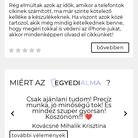
Rég elmúltak azok az idők, amikor a telefontok
cikinek számított, ma már szinte kötelező
kelléke a készülékeknek. Ha viszont azok közé
tartozol, akik még mindig kételkednek benne,
hogy megéri tokkal is védeni az iPhone-jukat,
akkor mindenképpen olvasd el cikkünket!
bővebben
MIÉRT AZ
?
Sziasztok ! Nekem ma erkezett
meg a kis tokom es imadom :)
Tokeletes lett, pont olyan mint
amilyennek elkepzeltem :)
Előző
Köve
Gyonyoru!
Banyik Erika