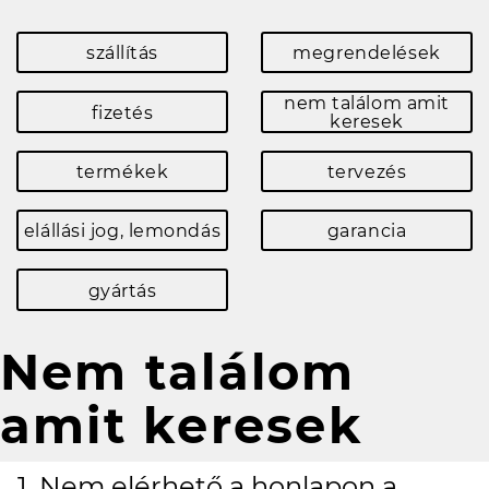
szállítás
megrendelések
nem találom amit
fizetés
keresek
termékek
tervezés
elállási jog, lemondás
garancia
gyártás
Nem találom
amit keresek
1. Nem elérhető a honlapon a