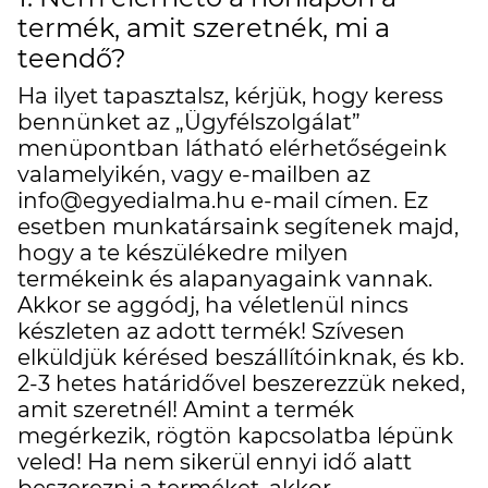
termék, amit szeretnék, mi a
teendő?
Ha ilyet tapasztalsz, kérjük, hogy keress
bennünket az „Ügyfélszolgálat”
menüpontban látható elérhetőségeink
valamelyikén, vagy e-mailben az
info@egyedialma.hu e-mail címen. Ez
esetben munkatársaink segítenek majd,
hogy a te készülékedre milyen
termékeink és alapanyagaink vannak.
Akkor se aggódj, ha véletlenül nincs
készleten az adott termék! Szívesen
elküldjük kérésed beszállítóinknak, és kb.
2-3 hetes határidővel beszerezzük neked,
amit szeretnél! Amint a termék
megérkezik, rögtön kapcsolatba lépünk
veled! Ha nem sikerül ennyi idő alatt