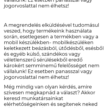
vállalunk! Ez esetben panasszal vagy
jogorvoslattal nem élhetsz!
A megrendelés elküldésével tudomásul
veszed, hogy termékeink használata
során, esetlegesen a termékben vagy a
mobil készülékben- mobilkészüléken
keletkezett beázásból, ütődésből, esésből
és egyéb külső, szándékos vagy
véletlenszerű sérülésekből eredő
károkért semminemű felelősséget nem
vállalunk! Ez esetben panasszal vagy
jogorvoslattal nem élhetsz!
Még mindig van olyan kérdés, amire
szívesen megkapnád a választ? Akkor
keresd munkatársainkat
elérhetőségeinken és segítenek neked