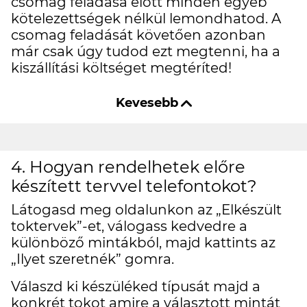
csomag feladása előtt minden egyéb
kötelezettségek nélkül lemondhatod. A
csomag feladását követően azonban
már csak úgy tudod ezt megtenni, ha a
kiszállítási költséget megtéríted!
4. Hogyan rendelhetek előre
készített tervvel telefontokot?
Látogasd meg oldalunkon az „Elkészült
toktervek”-et, válogass kedvedre a
különböző mintákból, majd kattints az
„Ilyet szeretnék” gomra.
Válaszd ki készüléked típusát majd a
konkrét tokot amire a választott mintát