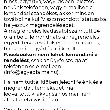
nincs legyártva, vagy időben jelezted
nekünk telefonon, vagy e-mailben a
lemondási szándékot, akkor minden
további nélkül "Visszamondott" státuszba
helyezzük megrendelésedet.
A megrendelés leadásától számított 24
órán belül lemondható a megrendelés
egyedi tervezésű tok esetében akkor is,
ha az már legyártás alá került.
Facebookon nem lehet lemondani a
rendelést
, csak az ügyfélszolgálati
telefonon és e-mailben
(info@egyedialma.hu).
Ha nem tudtál időben jelezni felénk és a
megrendelt termékedet már
legyártottuk, akkor sajnos már nem
állhatsz el a vásárlástól.
Webshop termék esetén: