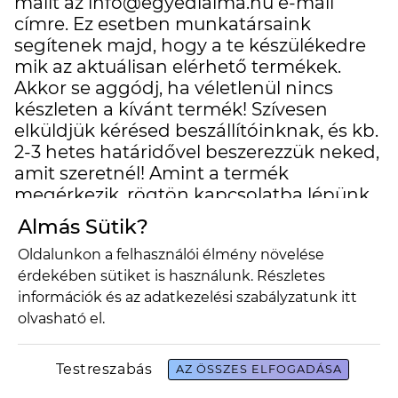
mailt az info@egyedialma.hu e-mail
címre. Ez esetben munkatársaink
segítenek majd, hogy a te készülékedre
mik az aktuálisan elérhető termékek.
Akkor se aggódj, ha véletlenül nincs
készleten a kívánt termék! Szívesen
elküldjük kérésed beszállítóinknak, és kb.
2-3 hetes határidővel beszerezzük neked,
amit szeretnél! Amint a termék
megérkezik, rögtön kapcsolatba lépünk
veled!
Almás Sütik?
Oldalunkon a felhasználói élmény növelése
érdekében sütiket is használunk. Részletes
információk és az adatkezelési szabályzatunk
itt
olvasható el.
szállítás
megrendelések
Testreszabás
AZ ÖSSZES ELFOGADÁSA
nem találom amit