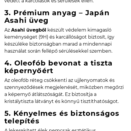
védett a karcolások és sérülések ellen.
3. Prémium anyag – Japán
Asahi üveg
Az
Asahi üvegből
készült védelem kimagasló
keménységet (9H) és karcállóságot biztosít, így
készüléke biztonságban marad a mindennapi
használat során fellépő sérülésekkel szemben.
4. Oleofób bevonat a tiszta
képernyőért
Az oleofób réteg csökkenti az ujjlenyomatok és
szennyeződések megjelenését, miközben megőrzi
a képernyő átlátszóságát. Ez biztosítja a
kristálytiszta látványt és könnyű tisztíthatóságot.
5. Kényelmes és biztonságos
telepítés
A lekerekített élek nemcsak esztétikus