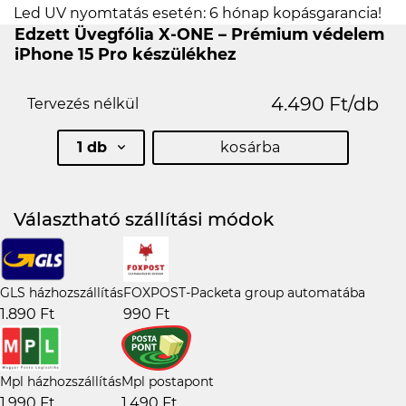
Led UV nyomtatás esetén: 6 hónap kopásgarancia!
Edzett Üvegfólia X-ONE – Prémium védelem
iPhone 15 Pro készülékhez
4.490 Ft/db
Tervezés nélkül
1 db
kosárba
Választható szállítási módok
GLS házhozszállítás
FOXPOST-Packeta group automatába
1.890 Ft
990 Ft
Mpl házhozszállítás
Mpl postapont
1.990 Ft
1.490 Ft