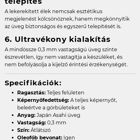
telepítés
A lekerekített élek nemcsak esztétikus
megjelenést kölcsönöznek, hanem megkönnyítik
az üveg biztonságos és egyszerű telepítését is.
6. Ultravékony kialakítás
A mindössze 0,3 mm vastagságú üveg szinte
észrevétlen, így nem vastagítja a készüléket, és
nem befolyásolja a kijelző érintési érzékenységét.
Specifikációk:
Ragasztás:
Teljes felületen
Képernyőfedettség:
A teljes képernyőt,
beleértve a görbületeket is
Anyag:
Japán Asahi üveg
Vastagság:
0,3 mm
Szín:
Átlátszó
Oleofób bevonat:
Igen