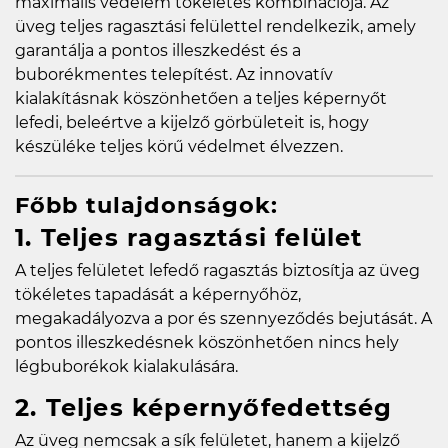
maximális védelem tökéletes kombinációja. Az
üveg teljes ragasztási felülettel rendelkezik, amely
garantálja a pontos illeszkedést és a
buborékmentes telepítést. Az innovatív
kialakításnak köszönhetően a teljes képernyőt
lefedi, beleértve a kijelző görbületeit is, hogy
készüléke teljes körű védelmet élvezzen.
Főbb tulajdonságok:
1. Teljes ragasztási felület
A teljes felületet lefedő ragasztás biztosítja az üveg
tökéletes tapadását a képernyőhöz,
megakadályozva a por és szennyeződés bejutását. A
pontos illeszkedésnek köszönhetően nincs hely
légbuborékok kialakulására.
2. Teljes képernyőfedettség
Az üveg nemcsak a sík felületet, hanem a kijelző