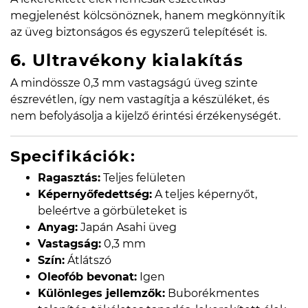
megjelenést kölcsönöznek, hanem megkönnyítik
az üveg biztonságos és egyszerű telepítését is.
6. Ultravékony kialakítás
A mindössze 0,3 mm vastagságú üveg szinte
észrevétlen, így nem vastagítja a készüléket, és
nem befolyásolja a kijelző érintési érzékenységét.
Specifikációk:
Ragasztás:
Teljes felületen
Képernyőfedettség:
A teljes képernyőt,
beleértve a görbületeket is
Anyag:
Japán Asahi üveg
Vastagság:
0,3 mm
Szín:
Átlátszó
Oleofób bevonat:
Igen
Különleges jellemzők:
Buborékmentes