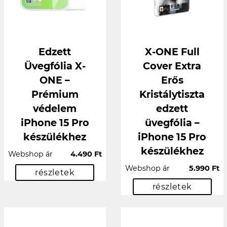
Edzett
X-ONE Full
Üvegfólia X-
Cover Extra
ONE –
Erős
Prémium
Kristálytiszta
védelem
edzett
iPhone 15 Pro
üvegfólia –
készülékhez
iPhone 15 Pro
készülékhez
Webshop ár
4.490 Ft
Webshop ár
5.990 Ft
részletek
részletek