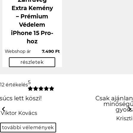
Extra Kemény
– Prémium
Védelem
iPhone 15 Pro-
hoz
Webshop ár
7.490 Ft
részletek
5
12 értékelés
Csak ajánlani tudom! Precíz munka, jó
minőségű tok! És mindez szuper
gyorsan! Köszönöm!!! ❤️
Previous
N
Krisztina Kovácsné Mihalik
további vélemények