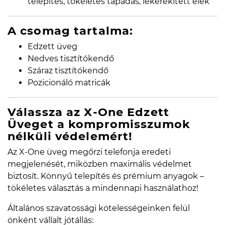
telepítés, tökéletes tapadás, lekerekített élek
A csomag tartalma:
Edzett üveg
Nedves tisztítókendő
Száraz tisztítókendő
Pozicionáló matricák
Válassza az X-One Edzett
Üveget a kompromisszumok
nélküli védelemért!
Az X-One üveg megőrzi telefonja eredeti
megjelenését, miközben maximális védelmet
biztosít. Könnyű telepítés és prémium anyagok –
tökéletes választás a mindennapi használathoz!
Általános szavatossági kötelességeinken felül
önként vállalt jótállás: