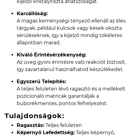
kijelző kristálytiszta átlátszóságát.
Karcállóság:
A magas keménységi tényező ellenáll az éles
tárgyak, például kulcsok vagy kések okozta
sérüléseknek, így a kijelző mindig tökéletes
állapotban marad.
Kiváló Érintésérzékenység:
Az üveg gyors érintésre való reakciót biztosít,
így zavartalanul használhatod készülékedet.
Egyszerű Telepítés:
A teljes felületen lévő ragasztó és a mellékelt
pozicionáló matricák garantálják a
buborékmentes, pontos felhelyezést.
Tulajdonságok:
Ragasztás:
Teljes felületen
Képernyő Lefedettség:
Teljes képernyő,