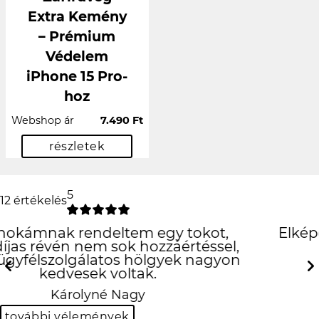
Extra Kemény
– Prémium
Védelem
iPhone 15 Pro-
hoz
Webshop ár
7.490 Ft
részletek
5
12 értékelés
Elképesztően jó lett, köszönöm
szepen
Previous
Next
Kinga Borsos-Kuti
további vélemények