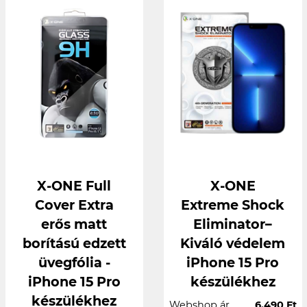
X-ONE Full
X-ONE
Cover Extra
Extreme Shock
erős matt
Eliminator–
borítású edzett
Kiváló védelem
üvegfólia -
iPhone 15 Pro
iPhone 15 Pro
készülékhez
készülékhez
Webshop ár
6.490 Ft