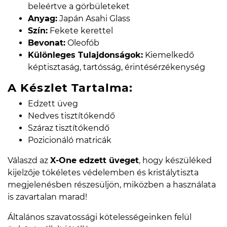
beleértve a görbületeket
Anyag:
Japán Asahi Glass
Szín:
Fekete kerettel
Bevonat:
Oleofób
Különleges Tulajdonságok:
Kiemelkedő
képtisztaság, tartósság, érintésérzékenység
A Készlet Tartalma:
Edzett üveg
Nedves tisztítókendő
Száraz tisztítókendő
Pozicionáló matricák
Válaszd az
X-One edzett üveget
, hogy készüléked
kijelzője tökéletes védelemben és kristálytiszta
megjelenésben részesüljön, miközben a használata
is zavartalan marad!
Általános szavatossági kötelességeinken felül