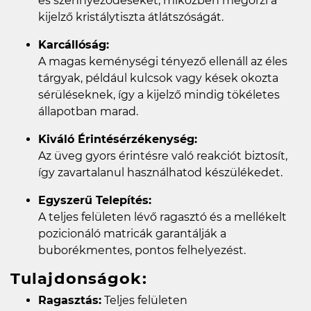
és szennyeződéseket, miközben megőrzi a
kijelző kristálytiszta átlátszóságát.
Karcállóság:
A magas keménységi tényező ellenáll az éles
tárgyak, például kulcsok vagy kések okozta
sérüléseknek, így a kijelző mindig tökéletes
állapotban marad.
Kiváló Érintésérzékenység:
Az üveg gyors érintésre való reakciót biztosít,
így zavartalanul használhatod készülékedet.
Egyszerű Telepítés:
A teljes felületen lévő ragasztó és a mellékelt
pozicionáló matricák garantálják a
buborékmentes, pontos felhelyezést.
Tulajdonságok:
Ragasztás:
Teljes felületen