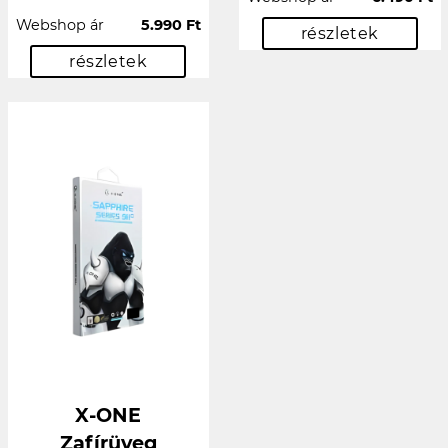
Webshop ár
5.990 Ft
részletek
részletek
X-ONE
Zafírüveg