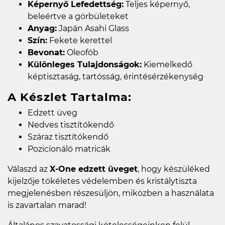
Képernyő Lefedettség:
Teljes képernyő,
beleértve a görbületeket
Anyag:
Japán Asahi Glass
Szín:
Fekete kerettel
Bevonat:
Oleofób
Különleges Tulajdonságok:
Kiemelkedő
képtisztaság, tartósság, érintésérzékenység
A Készlet Tartalma:
Edzett üveg
Nedves tisztítókendő
Száraz tisztítókendő
Pozicionáló matricák
Válaszd az
X-One edzett üveget
, hogy készüléked
kijelzője tökéletes védelemben és kristálytiszta
megjelenésben részesüljön, miközben a használata
is zavartalan marad!