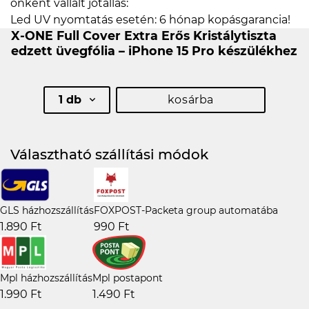
önként vállalt jótállás:
Led UV nyomtatás esetén: 6 hónap kopásgarancia!
X-ONE Full Cover Extra Erős Kristálytiszta
edzett üvegfólia – iPhone 15 Pro készülékhez
1 db
kosárba
Választható szállítási módok
GLS házhozszállítás
FOXPOST-Packeta group automatába
1.890 Ft
990 Ft
Mpl házhozszállítás
Mpl postapont
1.990 Ft
1.490 Ft