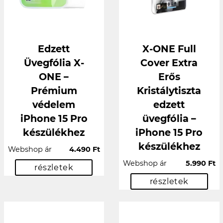
Edzett
X-ONE Full
Üvegfólia X-
Cover Extra
ONE –
Erős
Prémium
Kristálytiszta
védelem
edzett
iPhone 15 Pro
üvegfólia –
készülékhez
iPhone 15 Pro
készülékhez
Webshop ár
4.490 Ft
Webshop ár
5.990 Ft
részletek
részletek