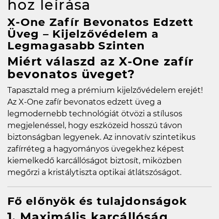
hoz
leírása
X-One Zafír Bevonatos Edzett
Üveg – Kijelzővédelem a
Legmagasabb Szinten
Miért válaszd az X-One zafír
bevonatos üveget?
Tapasztald meg a prémium kijelzővédelem erejét!
Az X-One zafír bevonatos edzett üveg a
legmodernebb technológiát ötvözi a stílusos
megjelenéssel, hogy eszközeid hosszú távon
biztonságban legyenek. Az innovatív szintetikus
zafírréteg a hagyományos üvegekhez képest
kiemelkedő karcállóságot biztosít, miközben
megőrzi a kristálytiszta optikai átlátszóságot.
Fő előnyök és tulajdonságok
1. Maximális karcállóság