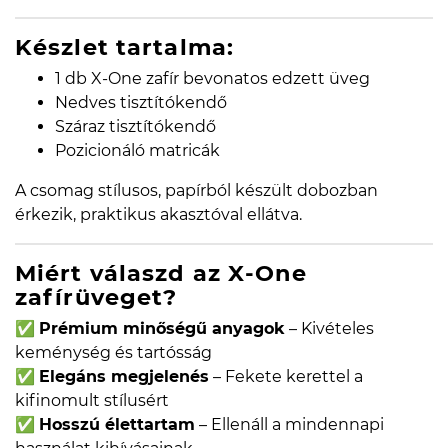
Készlet tartalma:
1 db X-One zafír bevonatos edzett üveg
Nedves tisztítókendő
Száraz tisztítókendő
Pozicionáló matricák
A csomag stílusos, papírból készült dobozban
érkezik, praktikus akasztóval ellátva.
Miért válaszd az X-One
zafírüveget?
✅
Prémium minőségű anyagok
– Kivételes
keménység és tartósság
✅
Elegáns megjelenés
– Fekete kerettel a
kifinomult stílusért
✅
Hosszú élettartam
– Ellenáll a mindennapi