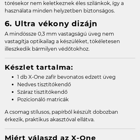
törésekor nem keletkeznek éles szilánkok, így a
használata minden helyzetben biztonságos.
6. Ultra vékony dizájn
A mindössze 0,3 mm vastagságú üveg nem
vastagítja optikailag a készüléket, tökéletesen
illeszkedik bármilyen védőtokhoz.
Készlet tartalma:
1 db X-One zafír bevonatos edzett üveg
Nedves tisztítókendő
Száraz tisztítókendő
Pozicionáló matricák
A csomag stílusos, papírból készült dobozban
érkezik, praktikus akasztóval ellátva.
Miért válaszd az X-One