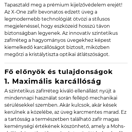
Tapasztald meg a prémium kijelzővédelem erejét!
Az X-One zafír bevonatos edzett üveg a
legmodernebb technológiát ötvözi a stílusos
megjelenéssel, hogy eszközeid hosszú távon
biztonságban legyenek. Az innovatív szintetikus
zafírréteg a hagyományos üvegekhez képest
kiemelkedő karcállóságot biztosít, miközben
megőrzi a kristálytiszta optikai átlátszóságot.
Fő előnyök és tulajdonságok
1. Maximális karcállóság
A szintetikus zafírréteg kiváló ellenállást nyújt a
mindennapi használat során fellépő mechanikai
sérülésekkel szemben. Akár kulcsok, akár kések
kerülnek a közelébe, az üveg karcmentes marad. Ez
a tartósság a természetben található zafír magas
keménységi értékének köszönhető, amely a Mohs-