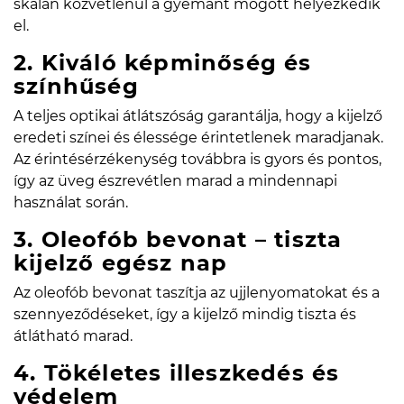
skálán közvetlenül a gyémánt mögött helyezkedik
el.
2. Kiváló képminőség és
színhűség
A teljes optikai átlátszóság garantálja, hogy a kijelző
eredeti színei és élessége érintetlenek maradjanak.
Az érintésérzékenység továbbra is gyors és pontos,
így az üveg észrevétlen marad a mindennapi
használat során.
3. Oleofób bevonat – tiszta
kijelző egész nap
Az oleofób bevonat taszítja az ujjlenyomatokat és a
szennyeződéseket, így a kijelző mindig tiszta és
átlátható marad.
4. Tökéletes illeszkedés és
védelem