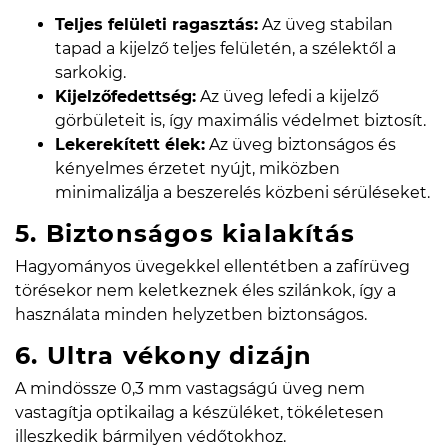
Teljes felületi ragasztás:
Az üveg stabilan
tapad a kijelző teljes felületén, a szélektől a
sarkokig.
Kijelzőfedettség:
Az üveg lefedi a kijelző
görbületeit is, így maximális védelmet biztosít.
Lekerekített élek:
Az üveg biztonságos és
kényelmes érzetet nyújt, miközben
minimalizálja a beszerelés közbeni sérüléseket.
5. Biztonságos kialakítás
Hagyományos üvegekkel ellentétben a zafírüveg
törésekor nem keletkeznek éles szilánkok, így a
használata minden helyzetben biztonságos.
6. Ultra vékony dizájn
A mindössze 0,3 mm vastagságú üveg nem
vastagítja optikailag a készüléket, tökéletesen
illeszkedik bármilyen védőtokhoz.