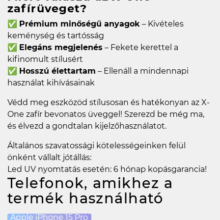
zafírüveget?
✅
Prémium minőségű anyagok
– Kivételes
keménység és tartósság
✅
Elegáns megjelenés
– Fekete kerettel a
kifinomult stílusért
✅
Hosszú élettartam
– Ellenáll a mindennapi
használat kihívásainak
Védd meg eszközöd stílusosan és hatékonyan az X-
One zafír bevonatos üveggel! Szerezd be még ma,
és élvezd a gondtalan kijelzőhasználatot.
Általános szavatossági kötelességeinken felül
önként vállalt jótállás:
Led UV nyomtatás esetén: 6 hónap kopásgarancia!
Telefonok, amikhez a
termék használható
Apple iPhone 15 Pro