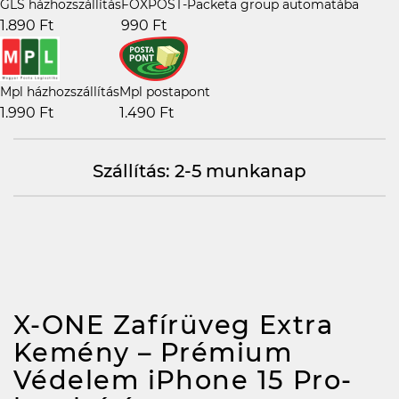
GLS házhozszállítás
FOXPOST-Packeta group automatába
1.890 Ft
990 Ft
Mpl házhozszállítás
Mpl postapont
1.990 Ft
1.490 Ft
Szállítás: 2-5 munkanap
X-ONE Zafírüveg Extra
Kemény – Prémium
Védelem iPhone 15 Pro-