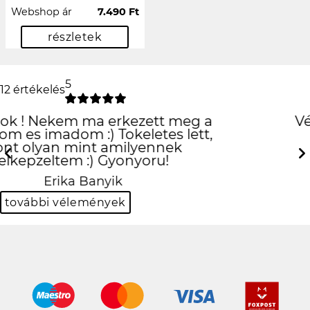
Webshop ár
7.490 Ft
részletek
5
12 értékelés
Végre egy használható
oldal
Previous
Next
Dalma Kocsis
további vélemények