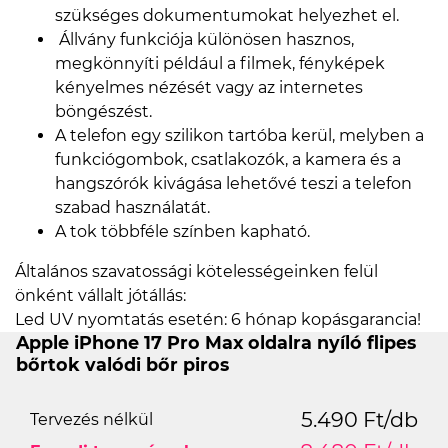
szükséges dokumentumokat helyezhet el.
Állvány funkciója különösen hasznos,
megkönnyíti például a filmek, fényképek
kényelmes nézését vagy az internetes
böngészést.
A telefon egy szilikon tartóba kerül, melyben a
funkciógombok, csatlakozók, a kamera és a
hangszórók kivágása lehetővé teszi a telefon
szabad használatát.
A tok többféle színben kapható.
Általános szavatossági kötelességeinken felül
önként vállalt jótállás:
Led UV nyomtatás esetén: 6 hónap kopásgarancia!
Apple iPhone 17 Pro Max oldalra nyíló flipes
bőrtok valódi bőr piros
5.490 Ft/db
Tervezés nélkül