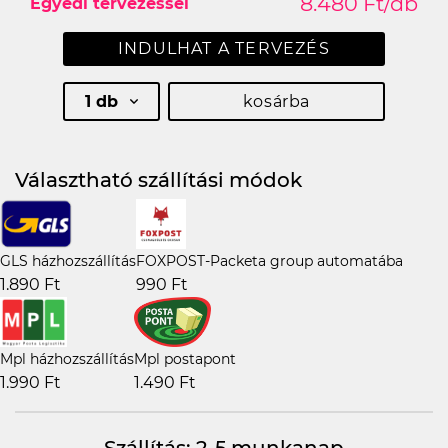
8.480 Ft/db
Egyedi tervezéssel
INDULHAT A TERVEZÉS
1 db
kosárba
Választható szállítási módok
GLS házhozszállítás
FOXPOST-Packeta group automatába
1.890 Ft
990 Ft
Mpl házhozszállítás
Mpl postapont
1.990 Ft
1.490 Ft