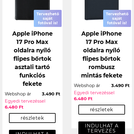
Tervezhető
Tervezhető
saját
saját
fotóval is!
fotóval is!
Apple iPhone
Apple iPhone
17 Pro Max
17 Pro Max
oldalra nyíló
oldalra nyíló
flipes bőrtok
flipes bőrtok
asztali tartó
rombusz
funkciós
mintás fekete
fekete
Webshop ár
3.490 Ft
Egyedi tervezéssel
Webshop ár
3.490 Ft
6.480 Ft
Egyedi tervezéssel
6.480 Ft
részletek
részletek
INDULHAT A
TERVEZÉS