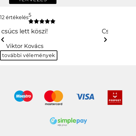
5
12 értékelés
Csak is az iPhone!
:D
Previous
Next
Hanna Fehér
további vélemények