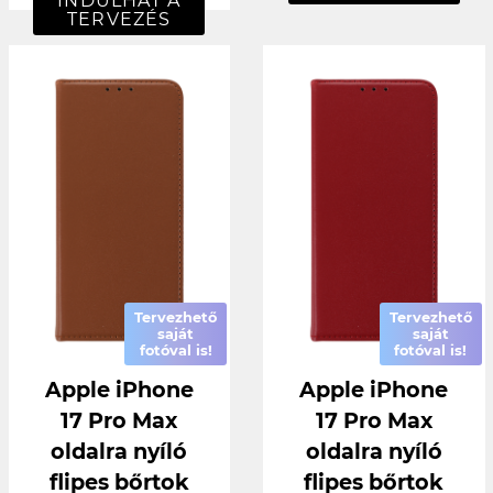
INDULHAT A
TERVEZÉS
Tervezhető
Tervezhető
saját
saját
fotóval is!
fotóval is!
Apple iPhone
Apple iPhone
17 Pro Max
17 Pro Max
oldalra nyíló
oldalra nyíló
flipes bőrtok
flipes bőrtok