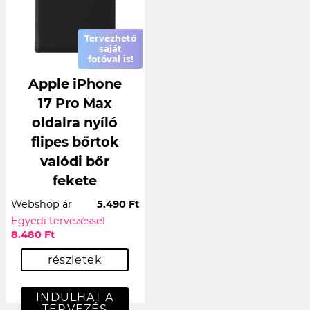
Tervezhető
saját
fotóval is!
Apple iPhone
17 Pro Max
oldalra nyíló
flipes bőrtok
valódi bőr
fekete
Webshop ár
5.490 Ft
Egyedi tervezéssel
8.480 Ft
részletek
INDULHAT A
TERVEZÉS