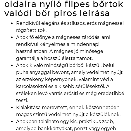
oldalra nyíló flipes bőrtok
valódi bőr piros
leírása
Rendkívül elegáns és stílusos, erős mágnessel
rögzített tok.
A tok fő előnye a mágneses záródás, ami
rendkívül kényelmes a mindennapi
használatban. A mágnes jó minősége
garantálja a hosszú élettartamot.
A tok kiváló minőségű bőrből készül, belül
puha anyaggal bevont, amely védelmet nyújt
az érzékeny képernyőnek, valamint véd a
karcolásoktól és a kisebb sérülésektől. A
széleken lévő varrás erősíti és még eredetibbé
teszi.
Kialakítása merevített, ennek köszönhetően
magas szintű védelmet nyújt a készüléknek.
A tokban található egy kis, praktikus zseb,
amelybe bankkártyákat, pénzt vagy egyéb