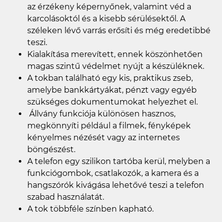
az érzékeny képernyőnek, valamint véd a
karcolásoktól és a kisebb sérülésektől. A
széleken lévő varrás erősíti és még eredetibbé
teszi.
Kialakítása merevített, ennek köszönhetően
magas szintű védelmet nyújt a készüléknek.
A tokban található egy kis, praktikus zseb,
amelybe bankkártyákat, pénzt vagy egyéb
szükséges dokumentumokat helyezhet el.
Állvány funkciója különösen hasznos,
megkönnyíti például a filmek, fényképek
kényelmes nézését vagy az internetes
böngészést.
A telefon egy szilikon tartóba kerül, melyben a
funkciógombok, csatlakozók, a kamera és a
hangszórók kivágása lehetővé teszi a telefon
szabad használatát.
A tok többféle színben kapható.