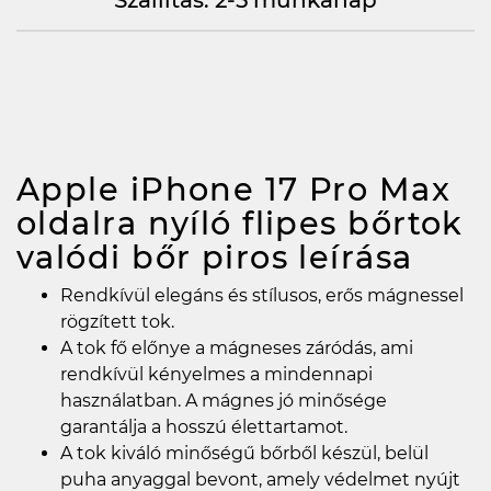
Szállítás: 2-5 munkanap
Apple iPhone 17 Pro Max
oldalra nyíló flipes bőrtok
valódi bőr piros
leírása
Rendkívül elegáns és stílusos, erős mágnessel
rögzített tok.
A tok fő előnye a mágneses záródás, ami
rendkívül kényelmes a mindennapi
használatban. A mágnes jó minősége
garantálja a hosszú élettartamot.
A tok kiváló minőségű bőrből készül, belül
puha anyaggal bevont, amely védelmet nyújt