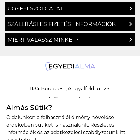
ÜGYFÉLSZOLGÁLAT
SZÁLLÍTÁSI ÉS FIZETÉSI INFORMÁCIÓK
MIÉRT VÁLASSZ MINKET?
1134 Budapest, Angyalföldi út 25.
info@egyedialma.hu
Almás Sütik?
Oldalunkon a felhasználói élmény növelése
1134 Budapest, Angyalföldi út 25.
érdekében sütiket is használunk. Részletes
info@egyedialma.hu
információk és az adatkezelési szabályzatunk
itt
olvasható el.