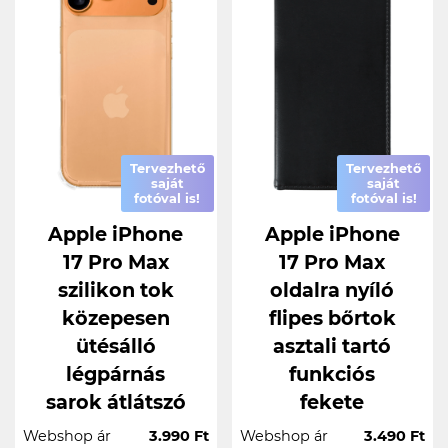
Tervezhető
Tervezhető
saját
saját
fotóval is!
fotóval is!
Apple iPhone
Apple iPhone
17 Pro Max
17 Pro Max
szilikon tok
oldalra nyíló
közepesen
flipes bőrtok
ütésálló
asztali tartó
légpárnás
funkciós
sarok átlátszó
fekete
Webshop ár
3.990 Ft
Webshop ár
3.490 Ft