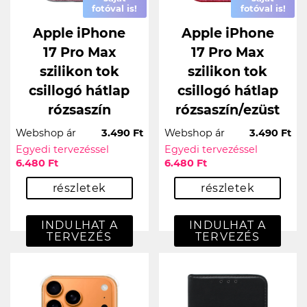
fotóval is!
fotóval is!
Apple iPhone
Apple iPhone
17 Pro Max
17 Pro Max
szilikon tok
szilikon tok
csillogó hátlap
csillogó hátlap
rózsaszín
rózsaszín/ezüst
Webshop ár
3.490 Ft
Webshop ár
3.490 Ft
Egyedi tervezéssel
Egyedi tervezéssel
6.480 Ft
6.480 Ft
részletek
részletek
INDULHAT A
INDULHAT A
TERVEZÉS
TERVEZÉS