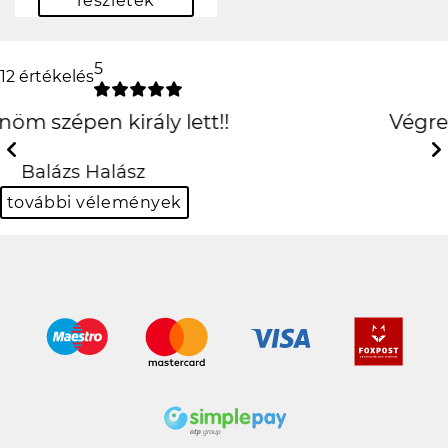
részletek
5
12 értékelés
Végre egy használható
oldal
Previous
Next
Dalma Kocsis
további vélemények