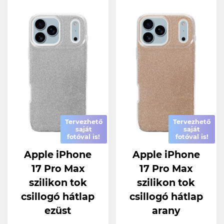
Tervezhető
Tervezhető
saját
saját
fotóval is!
fotóval is!
Apple iPhone
Apple iPhone
17 Pro Max
17 Pro Max
szilikon tok
szilikon tok
csillogó hátlap
csillogó hátlap
ezüst
arany