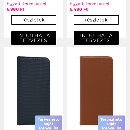
Egyedi tervezéssel
Egyedi tervezéssel
6.980 Ft
6.480 Ft
részletek
részletek
INDULHAT A
INDULHAT A
TERVEZÉS
TERVEZÉS
Tervezhető
Tervezhető
saját
saját
fotóval is!
fotóval is!