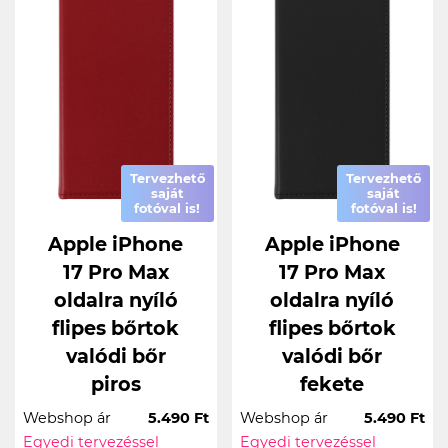
Tervezhető
Tervezhető
saját
saját
fotóval is!
fotóval is!
Apple iPhone
Apple iPhone
17 Pro Max
17 Pro Max
oldalra nyíló
oldalra nyíló
flipes bőrtok
flipes bőrtok
valódi bőr
valódi bőr
piros
fekete
Webshop ár
5.490 Ft
Webshop ár
5.490 Ft
Egyedi tervezéssel
Egyedi tervezéssel