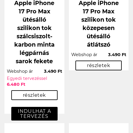
Apple iPhone
Apple iPhone
17 Pro Max
17 Pro Max
ütésálló
szilikon tok
szilikon tok
közepesen
szálcsiszolt-
ütésálló
karbon minta
átlátszó
légpárnás
Webshop ár
3.490 Ft
sarok fekete
részletek
Webshop ár
3.490 Ft
Egyedi tervezéssel
6.480 Ft
részletek
INDULHAT A
TERVEZÉS