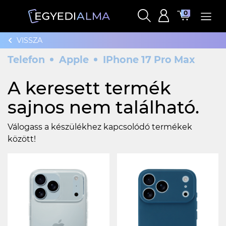
0
VISSZA
Telefon
Apple
IPhone 17 Pro Max
A keresett termék
sajnos nem található.
Válogass a készülékhez kapcsolódó termékek
között!