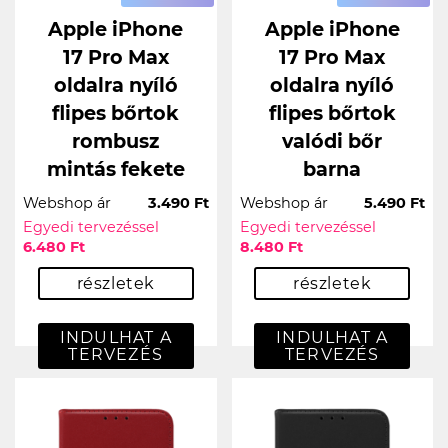
Apple iPhone
Apple iPhone
17 Pro Max
17 Pro Max
oldalra nyíló
oldalra nyíló
flipes bőrtok
flipes bőrtok
rombusz
valódi bőr
mintás fekete
barna
Webshop ár
3.490 Ft
Webshop ár
5.490 Ft
Egyedi tervezéssel
Egyedi tervezéssel
6.480 Ft
8.480 Ft
részletek
részletek
INDULHAT A
INDULHAT A
TERVEZÉS
TERVEZÉS