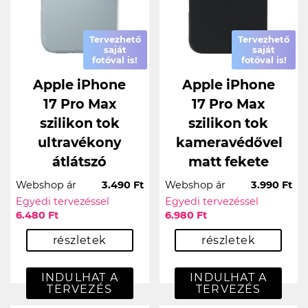
Tervezhető
Tervezhető
saját
saját
fotóval is!
fotóval is!
Apple iPhone
Apple iPhone
17 Pro Max
17 Pro Max
szilikon tok
szilikon tok
ultravékony
kameravédővel
átlátszó
matt fekete
Webshop ár
3.490 Ft
Webshop ár
3.990 Ft
Egyedi tervezéssel
Egyedi tervezéssel
6.480 Ft
6.980 Ft
részletek
részletek
INDULHAT A
INDULHAT A
TERVEZÉS
TERVEZÉS