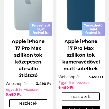
Tervezhető
Tervezhető
saját
saját
fotóval is!
fotóval is!
Apple iPhone
Apple iPhone
17 Pro Max
17 Pro Max
szilikon tok
szilikon tok
közepesen
kameravédővel
ütésálló
matt sötétkék
átlátszó
Webshop ár
3.490 Ft
Egyedi tervezéssel
Webshop ár
3.490 Ft
6.480 Ft
Egyedi tervezéssel
6.480 Ft
részletek
részletek