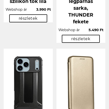
szilikon tok lila
légpárnás
sarka,
Webshop ár
3.990 Ft
THUNDER
részletek
fekete
Webshop ár
5.490 Ft
részletek