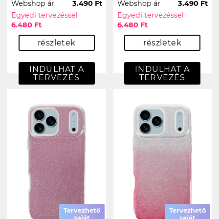
Webshop ár
3.490 Ft
Webshop ár
3.490 Ft
Egyedi tervezéssel
Egyedi tervezéssel
6.480 Ft
6.480 Ft
részletek
részletek
INDULHAT A
INDULHAT A
TERVEZÉS
TERVEZÉS
Tervezhető
Tervezhető
saját
saját