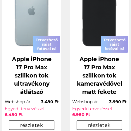
Tervezhető
Tervezhető
saját
saját
fotóval is!
fotóval is!
Apple iPhone
Apple iPhone
17 Pro Max
17 Pro Max
szilikon tok
szilikon tok
ultravékony
kameravédővel
átlátszó
matt fekete
Webshop ár
3.490 Ft
Webshop ár
3.990 Ft
Egyedi tervezéssel
Egyedi tervezéssel
6.480 Ft
6.980 Ft
részletek
részletek