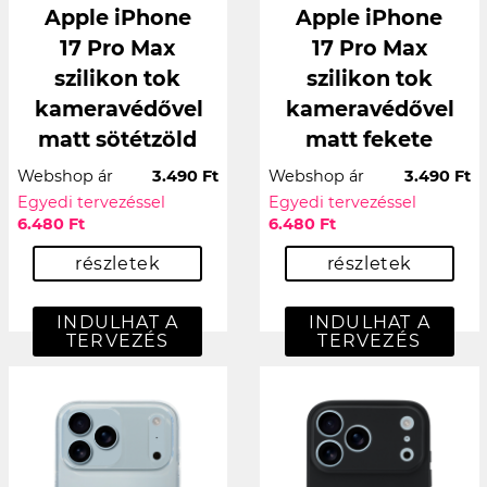
Apple iPhone
Apple iPhone
17 Pro Max
17 Pro Max
szilikon tok
szilikon tok
kameravédővel
kameravédővel
matt sötétzöld
matt fekete
Webshop ár
3.490 Ft
Webshop ár
3.490 Ft
Egyedi tervezéssel
Egyedi tervezéssel
6.480 Ft
6.480 Ft
részletek
részletek
INDULHAT A
INDULHAT A
TERVEZÉS
TERVEZÉS