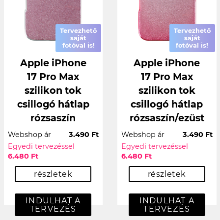
Tervezhető
Tervezhető
saját
saját
fotóval is!
fotóval is!
Apple iPhone
Apple iPhone
17 Pro Max
17 Pro Max
szilikon tok
szilikon tok
csillogó hátlap
csillogó hátlap
rózsaszín
rózsaszín/ezüst
Webshop ár
3.490 Ft
Webshop ár
3.490 Ft
Egyedi tervezéssel
Egyedi tervezéssel
6.480 Ft
6.480 Ft
részletek
részletek
INDULHAT A
INDULHAT A
TERVEZÉS
TERVEZÉS