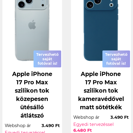
Tervezhető
Tervezhető
saját
saját
fotóval is!
fotóval is!
Apple iPhone
Apple iPhone
17 Pro Max
17 Pro Max
szilikon tok
szilikon tok
közepesen
kameravédővel
ütésálló
matt sötétkék
átlátszó
Webshop ár
3.490 Ft
Egyedi tervezéssel
Webshop ár
3.490 Ft
6.480 Ft
Egyedi tervezéssel