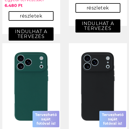
6.480 Ft
részletek
részletek
INDULHAT A
TERVEZÉS
INDULHAT A
TERVEZÉS
Tervezhető
Tervezhető
saját
saját
fotóval is!
fotóval is!