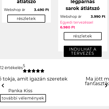
átlátszó
légpárnás
sarok átlátszó
Webshop ár
3.490 Ft
Webshop ár
3.990 Ft
részletek
Egyedi tervezéssel
6.980 Ft
részletek
INDULHAT A
TERVEZÉS
5
12 értékelés
Ma jött meg a tokom és egyszerűen
fantasztikus! :D KÖSZI EGYEDIALMA!
Previous
N
Krisztián Bulgur
további vélemények