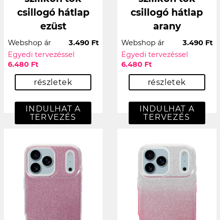
csillogó hátlap
csillogó hátlap
ezüst
arany
Webshop ár
3.490 Ft
Webshop ár
3.490 Ft
Egyedi tervezéssel
Egyedi tervezéssel
6.480 Ft
6.480 Ft
részletek
részletek
INDULHAT A
INDULHAT A
TERVEZÉS
TERVEZÉS