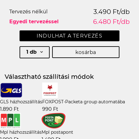
3.490 Ft/db
Tervezés nélkül
6.480 Ft/db
Egyedi tervezéssel
INDULHAT A TERVEZÉS
1 db
kosárba
Választható szállítási módok
GLS házhozszállítás
FOXPOST-Packeta group automatába
1.890 Ft
990 Ft
Mpl házhozszállítás
Mpl postapont