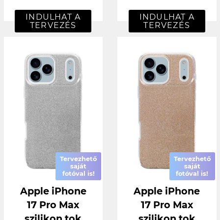
INDULHAT A
INDULHAT A
TERVEZÉS
TERVEZÉS
Tervezhető
Tervezhető
saját
saját
fotóval is!
fotóval is!
Apple iPhone
Apple iPhone
17 Pro Max
17 Pro Max
szilikon tok
szilikon tok