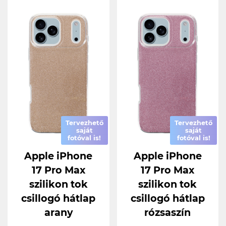
Tervezhető
Tervezhető
saját
saját
fotóval is!
fotóval is!
Apple iPhone
Apple iPhone
17 Pro Max
17 Pro Max
szilikon tok
szilikon tok
csillogó hátlap
csillogó hátlap
arany
rózsaszín