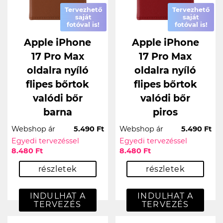
Tervezhető
Tervezhető
saját
saját
fotóval is!
fotóval is!
Apple iPhone
Apple iPhone
17 Pro Max
17 Pro Max
oldalra nyíló
oldalra nyíló
flipes bőrtok
flipes bőrtok
valódi bőr
valódi bőr
barna
piros
Webshop ár
5.490 Ft
Webshop ár
5.490 Ft
Egyedi tervezéssel
Egyedi tervezéssel
8.480 Ft
8.480 Ft
részletek
részletek
INDULHAT A
INDULHAT A
TERVEZÉS
TERVEZÉS