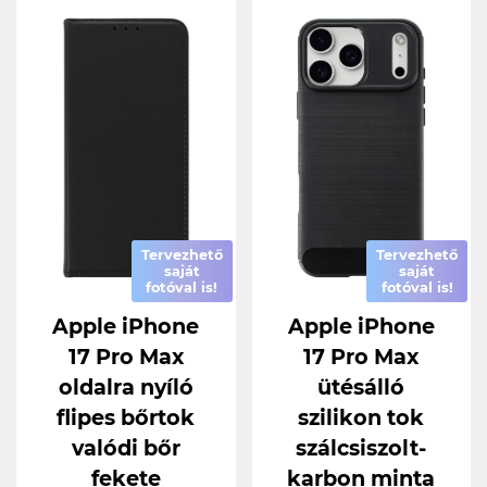
Tervezhető
Tervezhető
saját
saját
fotóval is!
fotóval is!
Apple iPhone
Apple iPhone
17 Pro Max
17 Pro Max
oldalra nyíló
ütésálló
flipes bőrtok
szilikon tok
valódi bőr
szálcsiszolt-
fekete
karbon minta