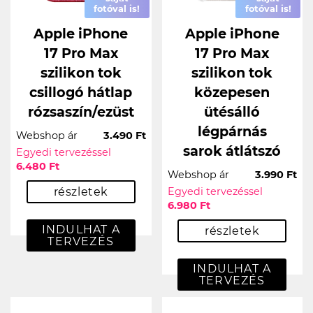
fotóval is!
fotóval is!
Apple iPhone
Apple iPhone
17 Pro Max
17 Pro Max
szilikon tok
szilikon tok
csillogó hátlap
közepesen
rózsaszín/ezüst
ütésálló
légpárnás
Webshop ár
3.490 Ft
sarok átlátszó
Egyedi tervezéssel
6.480 Ft
Webshop ár
3.990 Ft
részletek
Egyedi tervezéssel
6.980 Ft
INDULHAT A
részletek
TERVEZÉS
INDULHAT A
TERVEZÉS