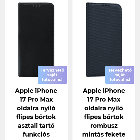
Tervezhető
Tervezhető
saját
saját
fotóval is!
fotóval is!
Apple iPhone
Apple iPhone
17 Pro Max
17 Pro Max
oldalra nyíló
oldalra nyíló
flipes bőrtok
flipes bőrtok
asztali tartó
rombusz
funkciós
mintás fekete