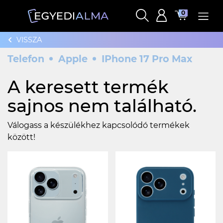
0
VISSZA
Telefon
Apple
IPhone 17 Pro Max
A keresett termék
sajnos nem található.
Válogass a készülékhez kapcsolódó termékek
között!