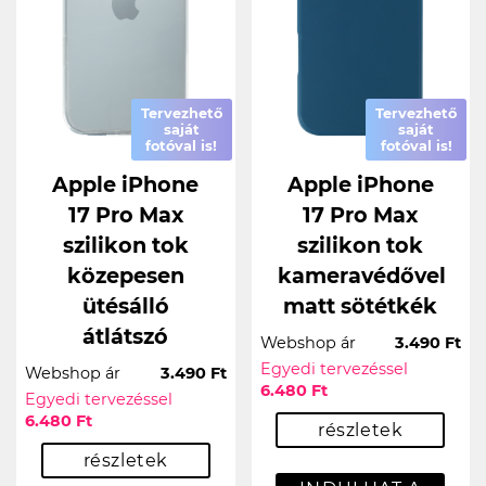
Tervezhető
Tervezhető
saját
saját
fotóval is!
fotóval is!
Apple iPhone
Apple iPhone
17 Pro Max
17 Pro Max
szilikon tok
szilikon tok
közepesen
kameravédővel
ütésálló
matt sötétkék
átlátszó
Webshop ár
3.490 Ft
Egyedi tervezéssel
Webshop ár
3.490 Ft
6.480 Ft
Egyedi tervezéssel
6.480 Ft
részletek
részletek