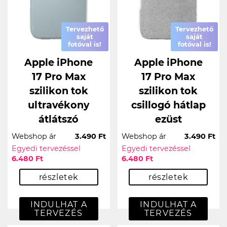
Tervezhető
Tervezhető
saját
saját
fotóval is!
fotóval is!
Apple iPhone
Apple iPhone
17 Pro Max
17 Pro Max
szilikon tok
szilikon tok
ultravékony
csillogó hátlap
átlátszó
ezüst
Webshop ár
3.490 Ft
Webshop ár
3.490 Ft
Egyedi tervezéssel
Egyedi tervezéssel
6.480 Ft
6.480 Ft
részletek
részletek
INDULHAT A
INDULHAT A
TERVEZÉS
TERVEZÉS