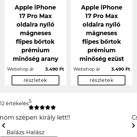
Apple iPhone
Apple iPhone
17 Pro Max
17 Pro Max
oldalra nyíló
oldalra nyíló
mágneses
mágneses
flipes bőrtok
flipes bőrtok
prémium
prémium
minőség arany
minőség ezüst
Webshop ár
3.490 Ft
Webshop ár
3.490 Ft
részletek
részletek
5
12 értékelés
Csak is az iPhone!
:D
Previous
Next
Hanna Fehér