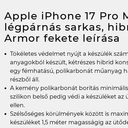
Apple iPhone 17 Pro M
légpárnás sarkas, hibr
Armor fekete
leírása
Tökéletes védelmet nyújt a készülék szá
anyagokból készült, kétrészes hibrid kons
egy fémhatású, polikarbonát műanyag hát
részből áll.
A kemény polikarbonát borítás minimális c
szilikon belső pedig védi a készüléket az 
ellen.
Szélsőséges körülmények között is maxim
készüléket 1,5 méter magasságig az ütőd