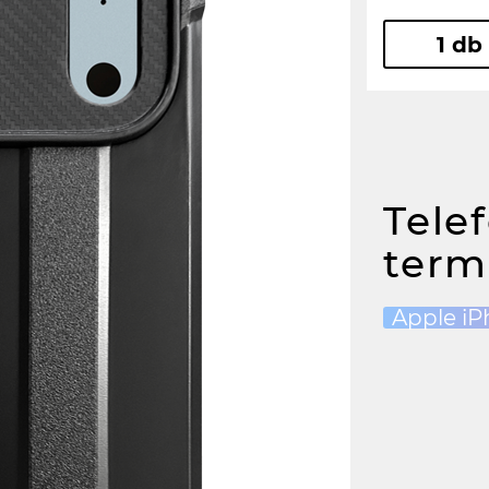
1 db
Tele
term
Apple iP