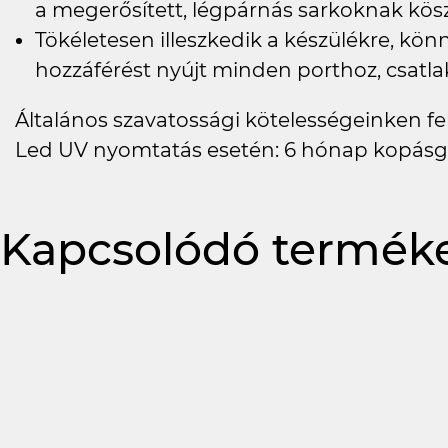
a megerősített, légpárnás sarkoknak kö
Tökéletesen illeszkedik a készülékre, kö
hozzáférést nyújt minden porthoz, csat
Általános szavatossági kötelességeinken felü
Led UV nyomtatás esetén: 6 hónap kopásg
Kapcsolódó termék