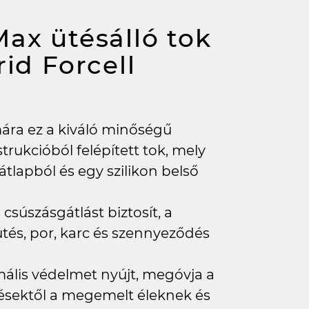
ax ütésálló tok
id Forcell
mára ez a kiváló minőségű
trukcióból felépített tok, mely
lapból és egy szilikon belső
súszásgátlást biztosít, a
ütés, por, karc és szennyeződés
ális védelmet nyújt, megóvja a
ésektől a megemelt éleknek és