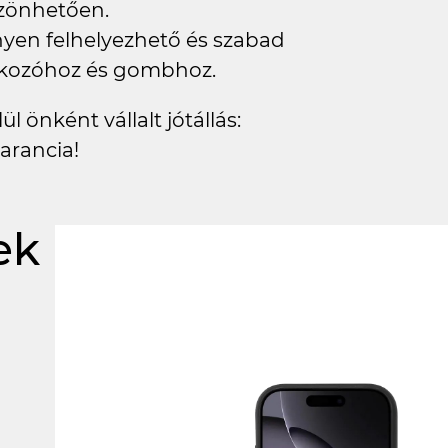
szönhetően.
nnyen felhelyezhető és szabad
lakozóhoz és gombhoz.
l önként vállalt jótállás:
arancia!
ek