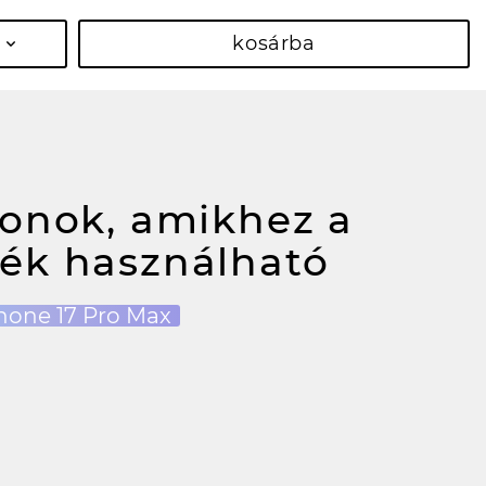
kosárba
fonok, amikhez a
ék használható
hone 17 Pro Max