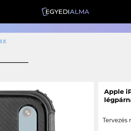
ax
Apple i
légpárn
Tervezés 