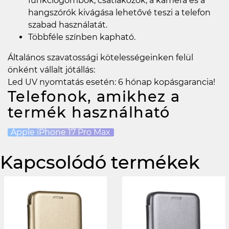
funkciógombok, csatlakozók, a kamera és a
hangszórók kivágása lehetővé teszi a telefon
szabad használatát.
Többféle színben kapható.
Általános szavatossági kötelességeinken felül
önként vállalt jótállás:
Led UV nyomtatás esetén: 6 hónap kopásgarancia!
Telefonok, amikhez a
termék használható
Apple iPhone 17 Pro Max
Kapcsolódó termékek