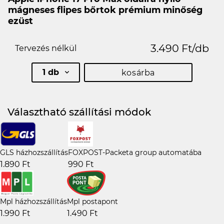
mágneses flipes bőrtok prémium minőség
ezüst
3.490 Ft/db
Tervezés nélkül
1 db
kosárba
Választható szállítási módok
GLS házhozszállítás
FOXPOST-Packeta group automatába
1.890 Ft
990 Ft
Mpl házhozszállítás
Mpl postapont
1.990 Ft
1.490 Ft