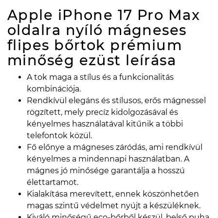
Apple iPhone 17 Pro Max
oldalra nyíló mágneses
flipes bőrtok prémium
minőség ezüst
leírása
A tok maga a stílus és a funkcionalitás
kombinációja.
Rendkívül elegáns és stílusos, erős mágnessel
rögzített, mely precíz kidolgozásával és
kényelmes használatával kitűnik a többi
telefontok közül.
Fő előnye a mágneses záródás, ami rendkívül
kényelmes a mindennapi használatban. A
mágnes jó minősége garantálja a hosszú
élettartamot.
Kialakítása merevített, ennek köszönhetően
magas szintű védelmet nyújt a készüléknek.
Kiváló minőségű eco-bőrből készül, belső puha