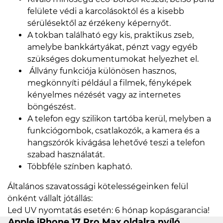
felülete védi a karcolásoktól és a kisebb
sérülésektől az érzékeny képernyőt.
A tokban található egy kis, praktikus zseb,
amelybe bankkártyákat, pénzt vagy egyéb
szükséges dokumentumokat helyezhet el.
Állvány funkciója különösen hasznos,
megkönnyíti például a filmek, fényképek
kényelmes nézését vagy az internetes
böngészést.
A telefon egy szilikon tartóba kerül, melyben a
funkciógombok, csatlakozók, a kamera és a
hangszórók kivágása lehetővé teszi a telefon
szabad használatát.
Többféle színben kapható.
Általános szavatossági kötelességeinken felül
önként vállalt jótállás:
Led UV nyomtatás esetén: 6 hónap kopásgarancia!
Apple iPhone 17 Pro Max oldalra nyíló