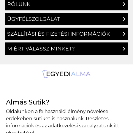
RÓLUNK
ÜGYFÉLSZOLGÁLAT
SZÁLLÍTÁSI ÉS FIZETÉSI INFORMÁCIÓK
MIÉRT VÁLASSZ MINKET?
1134 Budapest, Angyalföldi út 25.
Almás Sütik?
info@egyedialma.hu
Oldalunkon a felhasználói élmény növelése
érdekében sütiket is használunk. Részletes
1134 Budapest, Angyalföldi út 25.
információk és az adatkezelési szabályzatunk
itt
olvasható el.