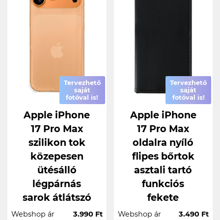
Tervezhető
Tervezhető
saját
saját
fotóval is!
fotóval is!
Apple iPhone
Apple iPhone
17 Pro Max
17 Pro Max
szilikon tok
oldalra nyíló
közepesen
flipes bőrtok
ütésálló
asztali tartó
légpárnás
funkciós
sarok átlátszó
fekete
Webshop ár
3.990 Ft
Webshop ár
3.490 Ft