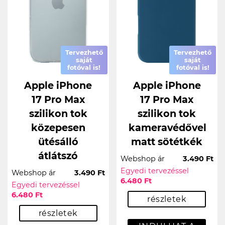
Tervezhető
Tervezhető
saját
saját
fotóval is!
fotóval is!
Apple iPhone
Apple iPhone
17 Pro Max
17 Pro Max
szilikon tok
szilikon tok
közepesen
kameravédővel
ütésálló
matt sötétkék
átlátszó
Webshop ár
3.490 Ft
Egyedi tervezéssel
Webshop ár
3.490 Ft
6.480 Ft
Egyedi tervezéssel
6.480 Ft
részletek
részletek