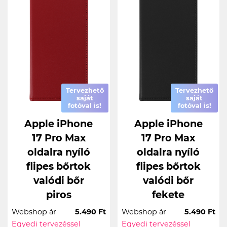
Tervezhető
Tervezhető
saját
saját
fotóval is!
fotóval is!
Apple iPhone
Apple iPhone
17 Pro Max
17 Pro Max
oldalra nyíló
oldalra nyíló
flipes bőrtok
flipes bőrtok
valódi bőr
valódi bőr
piros
fekete
Webshop ár
5.490 Ft
Webshop ár
5.490 Ft
Egyedi tervezéssel
Egyedi tervezéssel