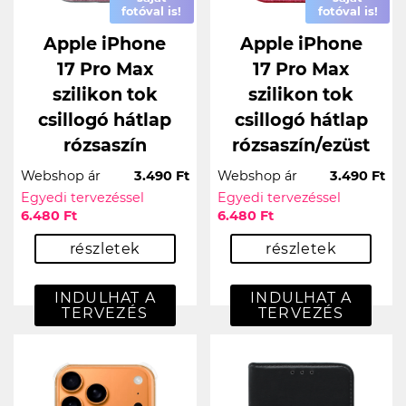
fotóval is!
fotóval is!
Apple iPhone
Apple iPhone
17 Pro Max
17 Pro Max
szilikon tok
szilikon tok
csillogó hátlap
csillogó hátlap
rózsaszín
rózsaszín/ezüst
Webshop ár
3.490 Ft
Webshop ár
3.490 Ft
Egyedi tervezéssel
Egyedi tervezéssel
6.480 Ft
6.480 Ft
részletek
részletek
INDULHAT A
INDULHAT A
TERVEZÉS
TERVEZÉS