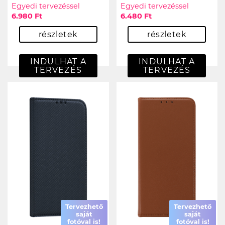
Egyedi tervezéssel
Egyedi tervezéssel
6.980 Ft
6.480 Ft
részletek
részletek
INDULHAT A
INDULHAT A
TERVEZÉS
TERVEZÉS
Tervezhető
Tervezhető
saját
saját
fotóval is!
fotóval is!