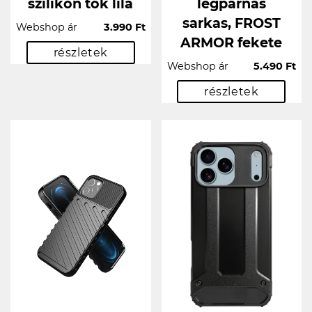
szilikon tok lila
légpárnás
sarkas, FROST
Webshop ár
3.990 Ft
ARMOR fekete
részletek
Webshop ár
5.490 Ft
részletek