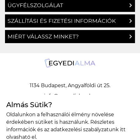
SZÁLLÍTÁSI ÉS FIZETÉSI INFORMÁCIÓK
MIÉRT VÁLASSZ MINKET?
1134 Budapest, Angyalföldi út 25.
info@egyedialma.hu
Almás Sütik?
1134 Budapest, Angyalföldi út 25.
Oldalunkon a felhasználói élmény növelése
info@egyedialma.hu
érdekében sütiket is használunk. Részletes
információk és az adatkezelési szabályzatunk
itt
olvasható el.
Adatkezelési szabályzat
Általános szerződési feltételek