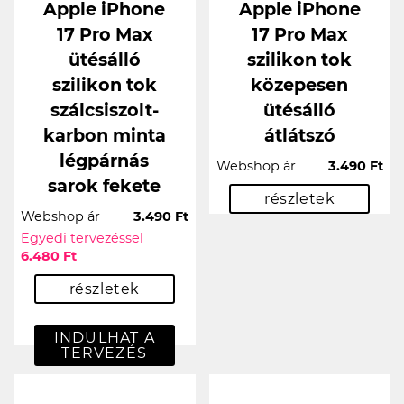
Apple iPhone
Apple iPhone
17 Pro Max
17 Pro Max
ütésálló
szilikon tok
szilikon tok
közepesen
szálcsiszolt-
ütésálló
karbon minta
átlátszó
légpárnás
Webshop ár
3.490 Ft
sarok fekete
részletek
Webshop ár
3.490 Ft
Egyedi tervezéssel
6.480 Ft
részletek
INDULHAT A
TERVEZÉS