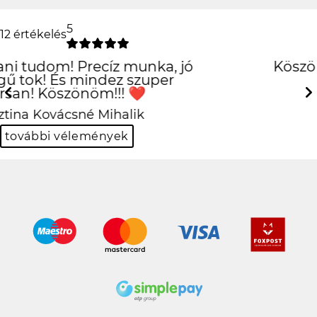
5
12 értékelés
Köszönöm szépen király
lett!!
Previous
Next
Balázs Halász
további vélemények