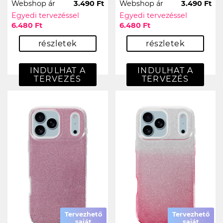
Webshop ár
3.490 Ft
Webshop ár
3.490 Ft
Egyedi tervezéssel
Egyedi tervezéssel
6.480 Ft
6.480 Ft
részletek
részletek
INDULHAT A
INDULHAT A
TERVEZÉS
TERVEZÉS
Tervezhető
Tervezhető
saját
saját