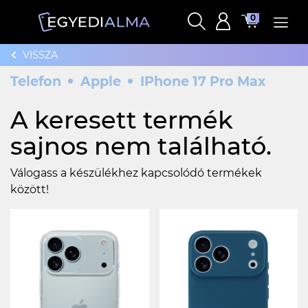
0
VISSZA
Telefon
Apple
IPhone 17 Pro Max
A keresett termék
sajnos nem található.
Válogass a készülékhez kapcsolódó termékek
között!