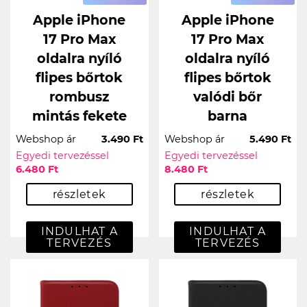
Apple iPhone
Apple iPhone
17 Pro Max
17 Pro Max
oldalra nyíló
oldalra nyíló
flipes bőrtok
flipes bőrtok
rombusz
valódi bőr
mintás fekete
barna
Webshop ár
3.490 Ft
Webshop ár
5.490 Ft
Egyedi tervezéssel
Egyedi tervezéssel
6.480 Ft
8.480 Ft
részletek
részletek
INDULHAT A
INDULHAT A
TERVEZÉS
TERVEZÉS