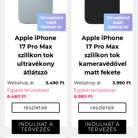
Tervezhető
Tervezhető
saját
saját
fotóval is!
fotóval is!
Apple iPhone
Apple iPhone
17 Pro Max
17 Pro Max
szilikon tok
szilikon tok
ultravékony
kameravédővel
átlátszó
matt fekete
Webshop ár
3.490 Ft
Webshop ár
3.990 Ft
Egyedi tervezéssel
Egyedi tervezéssel
6.480 Ft
6.980 Ft
részletek
részletek
INDULHAT A
INDULHAT A
TERVEZÉS
TERVEZÉS