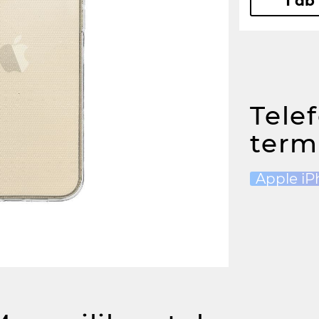
1 db
Tele
term
Apple iP