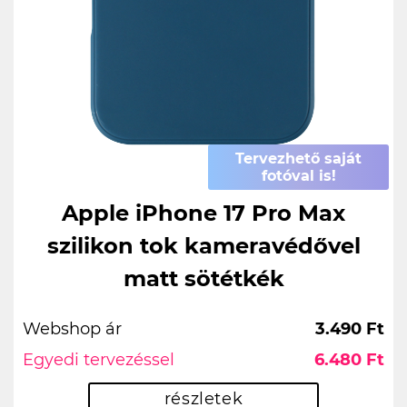
Tervezhető saját
fotóval is!
Apple iPhone 17 Pro Max
szilikon tok kameravédővel
matt sötétkék
Webshop ár
3.490 Ft
Egyedi tervezéssel
6.480 Ft
részletek