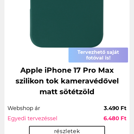
Tervezhető saját
fotóval is!
Apple iPhone 17 Pro Max
szilikon tok kameravédővel
matt sötétzöld
Webshop ár
3.490 Ft
Egyedi tervezéssel
6.480 Ft
részletek