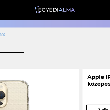
ax
Apple i
közepes