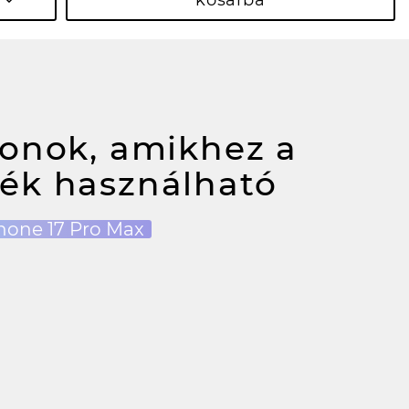
kosárba
fonok, amikhez a
ék használható
hone 17 Pro Max