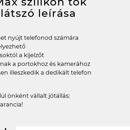
ax szilikon tok
tlátszó
leírása
met nyújt telefonod számára
elyezhető
októl a kijelzőt
tanak a portokhoz és kamerához
en illeszkedik a dedikált telefon
l önként vállalt jótállás:
arancia!