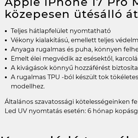
Apple iPhone 17 Pro M
közepesen ütésálló á
Teljes hátlapfelület nyomtatható
Vékony kialakítású, emellett teljes védel
Anyaga rugalmas és puha, könnyen felh
Emelt élei megvédik az esésektől, karcolás
A kivágások könnyű hozzáférést biztosí
A rugalmas TPU -ból készült tok tökéletes
modellhez.
Általános szavatossági kötelességeinken felü
Led UV nyomtatás esetén: 6 hónap kopásg