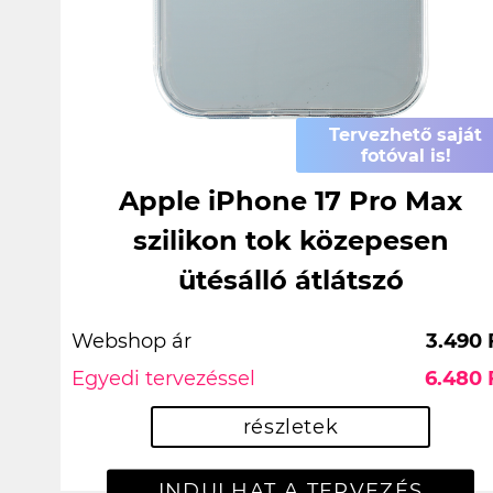
Tervezhető saját
fotóval is!
Apple iPhone 17 Pro Max
szilikon tok közepesen
ütésálló átlátszó
Webshop ár
3.490 
Egyedi tervezéssel
6.480 
részletek
INDULHAT A TERVEZÉS