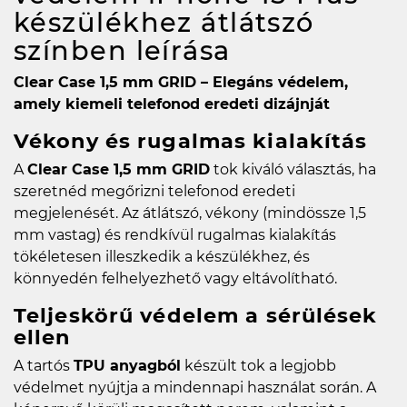
készülékhez átlátszó
színben
leírása
Clear Case 1,5 mm GRID – Elegáns védelem,
amely kiemeli telefonod eredeti dizájnját
Vékony és rugalmas kialakítás
A
Clear Case 1,5 mm GRID
tok kiváló választás, ha
szeretnéd megőrizni telefonod eredeti
megjelenését. Az átlátszó, vékony (mindössze 1,5
mm vastag) és rendkívül rugalmas kialakítás
tökéletesen illeszkedik a készülékhez, és
könnyedén felhelyezhető vagy eltávolítható.
Teljeskörű védelem a sérülések
ellen
A tartós
TPU anyagból
készült tok a legjobb
védelmet nyújtja a mindennapi használat során. A