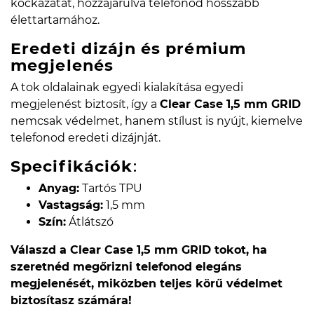
kockázatát, hozzájárulva telefonod hosszabb
élettartamához.
Eredeti dizájn és prémium
megjelenés
A tok oldalainak egyedi kialakítása egyedi
megjelenést biztosít, így a
Clear Case 1,5 mm GRID
nemcsak védelmet, hanem stílust is nyújt, kiemelve
telefonod eredeti dizájnját.
Specifikációk
:
Anyag:
Tartós TPU
Vastagság:
1,5 mm
Szín:
Átlátszó
Válaszd a Clear Case 1,5 mm GRID tokot, ha
szeretnéd megőrizni telefonod elegáns
megjelenését, miközben teljes körű védelmet
biztosítasz számára!