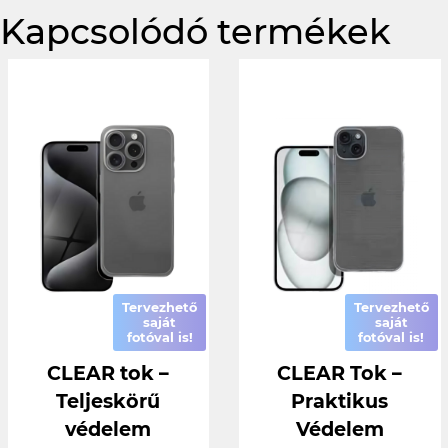
Kapcsolódó termékek
Tervezhető
Tervezhető
saját
saját
fotóval is!
fotóval is!
CLEAR tok –
CLEAR Tok –
Teljeskörű
Praktikus
védelem
Védelem