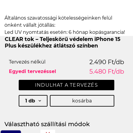
án található eredeti dizájnnak köszönhetően.
Általános szavatossági kötelességeinken felül
önként vállalt jótállás:
Led UV nyomtatás esetén: 6 hónap kopásgarancia!
CLEAR tok – Teljeskörű védelem iPhone 15
Plus készülékhez átlátszó színben
2.490 Ft/db
Tervezés nélkül
5.480 Ft/db
Egyedi tervezéssel
INDULHAT A TERVEZÉS
1 db
kosárba
Választható szállítási módok