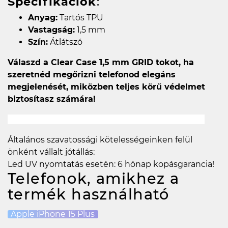
Specifikációk
:
Anyag:
Tartós TPU
Vastagság:
1,5 mm
Szín:
Átlátszó
Válaszd a Clear Case 1,5 mm GRID tokot, ha
szeretnéd megőrizni telefonod elegáns
megjelenését, miközben teljes körű védelmet
biztosítasz számára!
án található eredeti dizájnnak köszönhetően.
Általános szavatossági kötelességeinken felül
önként vállalt jótállás:
Led UV nyomtatás esetén: 6 hónap kopásgarancia!
Telefonok, amikhez a
termék használható
Apple iPhone 15 Plus