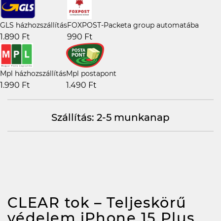
GLS házhozszállítás
FOXPOST-Packeta group automatába
1.890 Ft
990 Ft
Mpl házhozszállítás
Mpl postapont
1.990 Ft
1.490 Ft
Szállítás: 2-5 munkanap
CLEAR tok – Teljeskörű
védelem iPhone 15 Plus