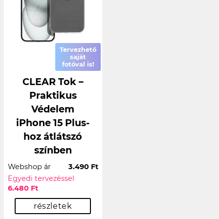
Tervezhető
saját
fotóval is!
CLEAR Tok –
Praktikus
Védelem
iPhone 15 Plus-
hoz átlátszó
színben
Webshop ár
3.490 Ft
Egyedi tervezéssel
6.480 Ft
részletek