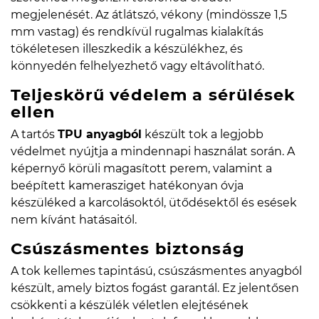
megjelenését. Az átlátszó, vékony (mindössze 1,5
mm vastag) és rendkívül rugalmas kialakítás
tökéletesen illeszkedik a készülékhez, és
könnyedén felhelyezhető vagy eltávolítható.
Teljeskörű védelem a sérülések
ellen
A tartós
TPU anyagból
készült tok a legjobb
védelmet nyújtja a mindennapi használat során. A
képernyő körüli magasított perem, valamint a
beépített kamerasziget hatékonyan óvja
készüléked a karcolásoktól, ütődésektől és esések
nem kívánt hatásaitól.
Csúszásmentes biztonság
A tok kellemes tapintású, csúszásmentes anyagból
készült, amely biztos fogást garantál. Ez jelentősen
csökkenti a készülék véletlen elejtésének