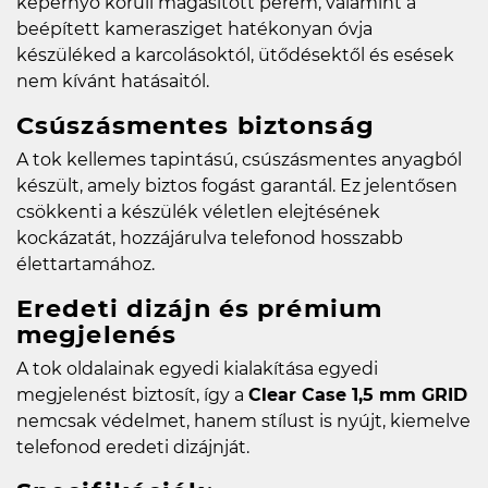
képernyő körüli magasított perem, valamint a
beépített kamerasziget hatékonyan óvja
készüléked a karcolásoktól, ütődésektől és esések
nem kívánt hatásaitól.
Csúszásmentes biztonság
A tok kellemes tapintású, csúszásmentes anyagból
készült, amely biztos fogást garantál. Ez jelentősen
csökkenti a készülék véletlen elejtésének
kockázatát, hozzájárulva telefonod hosszabb
élettartamához.
Eredeti dizájn és prémium
megjelenés
A tok oldalainak egyedi kialakítása egyedi
megjelenést biztosít, így a
Clear Case 1,5 mm GRID
nemcsak védelmet, hanem stílust is nyújt, kiemelve
telefonod eredeti dizájnját.