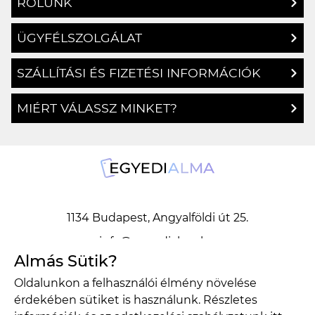
RÓLUNK
ÜGYFÉLSZOLGÁLAT
SZÁLLÍTÁSI ÉS FIZETÉSI INFORMÁCIÓK
MIÉRT VÁLASSZ MINKET?
1134 Budapest, Angyalföldi út 25.
info@egyedialma.hu
Almás Sütik?
Oldalunkon a felhasználói élmény növelése
1134 Budapest, Angyalföldi út 25.
érdekében sütiket is használunk. Részletes
info@egyedialma.hu