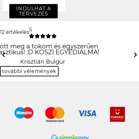
INDULHAT A
TERVEZÉS
5
12 értékelés
Csak is az iPhone!
:D
Previous
Next
Hanna Fehér
további vélemények