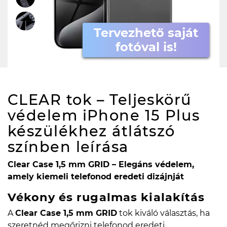
Tervezhető saját
fotóval is!
CLEAR tok – Teljeskörű
védelem iPhone 15 Plus
készülékhez átlátszó
színben
leírása
Clear Case 1,5 mm GRID – Elegáns védelem,
amely kiemeli telefonod eredeti dizájnját
Vékony és rugalmas kialakítás
A
Clear Case 1,5 mm GRID
tok kiváló választás, ha
szeretnéd megőrizni telefonod eredeti