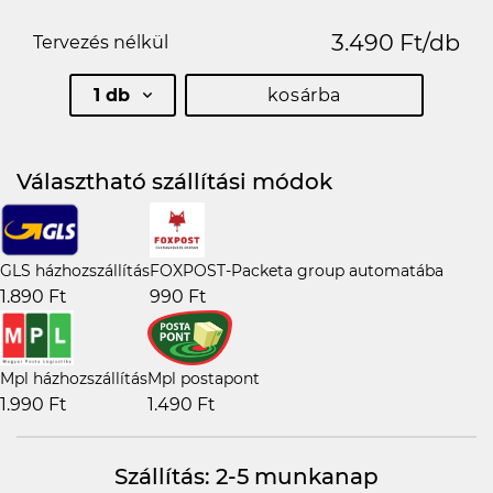
3.490 Ft/db
Tervezés nélkül
1 db
kosárba
Választható szállítási módok
GLS házhozszállítás
FOXPOST-Packeta group automatába
1.890 Ft
990 Ft
Mpl házhozszállítás
Mpl postapont
1.990 Ft
1.490 Ft
Szállítás: 2-5 munkanap