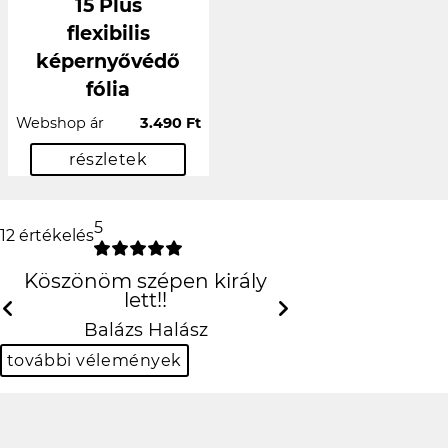
15 Plus
flexibilis
képernyővédő
fólia
Webshop ár
3.490 Ft
részletek
5
12 értékelés
Köszönöm szépen király lett!!
Previous
N
Balázs Halász
további vélemények