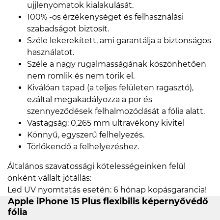
ujjlenyomatok kialakulását.
100% -os érzékenységet és felhasználási
szabadságot biztosít.
Széle lekerekített, ami garantálja a biztonságos
használatot.
Széle a nagy rugalmasságának köszönhetően
nem romlik és nem törik el.
Kiválóan tapad (a teljes felületen ragasztó),
ezáltal megakadályozza a por és
szennyeződések felhalmozódását a fólia alatt.
Vastagság: 0,265 mm ultravékony kivitel
Könnyű, egyszerű felhelyezés.
Törlőkendő a felhelyezéshez.
Általános szavatossági kötelességeinken felül
önként vállalt jótállás:
Led UV nyomtatás esetén: 6 hónap kopásgarancia!
Apple iPhone 15 Plus flexibilis képernyővédő
fólia