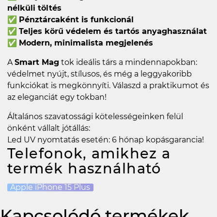
nélküli töltés
✅
Pénztárcaként is funkcionál
✅
Teljes körű védelem és tartós anyaghasználat
✅
Modern, minimalista megjelenés
A
Smart Mag
tok ideális társ a mindennapokban:
védelmet nyújt, stílusos, és még a leggyakoribb
funkciókat is megkönnyíti. Válaszd a praktikumot és
az eleganciát egy tokban!
Általános szavatossági kötelességeinken felül
önként vállalt jótállás:
Led UV nyomtatás esetén: 6 hónap kopásgarancia!
Telefonok, amikhez a
termék használható
Apple iPhone 15 Plus
Kapcsolódó termékek