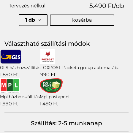
5.490 Ft/db
Tervezés nélkül
1 db
kosárba
Választható szállítási módok
GLS házhozszállítás
FOXPOST-Packeta group automatába
1.890 Ft
990 Ft
Mpl házhozszállítás
Mpl postapont
1.990 Ft
1.490 Ft
Szállítás: 2-5 munkanap