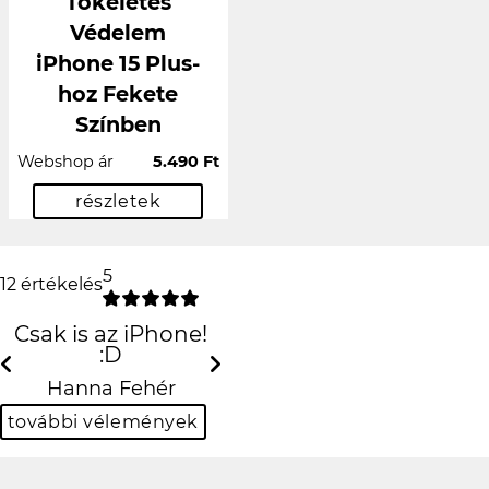
Tökéletes
Védelem
iPhone 15 Plus-
hoz Fekete
Színben
Webshop ár
5.490 Ft
részletek
5
12 értékelés
Csak is az iPhone!
:D
Previous
Next
Hanna Fehér
további vélemények