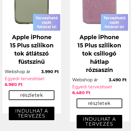
Tervezhető
Tervezhető
saját
saját
fotóval is!
fotóval is!
Apple iPhone
Apple iPhone
15 Plus szilikon
15 Plus szilikon
tok átlátszó
tok csillogó
füstszínű
hátlap
rózsaszín
Webshop ár
3.990 Ft
Egyedi tervezéssel
Webshop ár
3.490 Ft
6.980 Ft
Egyedi tervezéssel
6.480 Ft
részletek
részletek
INDULHAT A
TERVEZÉS
INDULHAT A
TERVEZÉS