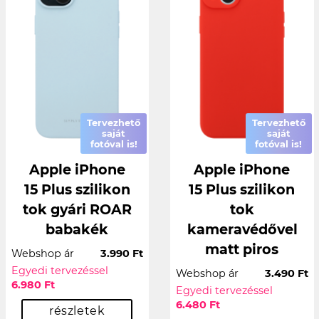
Tervezhető
Tervezhető
saját
saját
fotóval is!
fotóval is!
Apple iPhone
Apple iPhone
15 Plus szilikon
15 Plus szilikon
tok gyári ROAR
tok
babakék
kameravédővel
matt piros
Webshop ár
3.990 Ft
Egyedi tervezéssel
Webshop ár
3.490 Ft
6.980 Ft
Egyedi tervezéssel
6.480 Ft
részletek