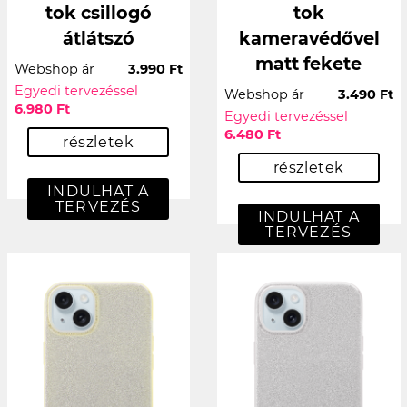
tok csillogó
tok
átlátszó
kameravédővel
matt fekete
Webshop ár
3.990 Ft
Egyedi tervezéssel
Webshop ár
3.490 Ft
6.980 Ft
Egyedi tervezéssel
6.480 Ft
részletek
részletek
INDULHAT A
TERVEZÉS
INDULHAT A
TERVEZÉS