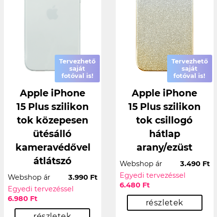
Tervezhető
Tervezhető
saját
saját
fotóval is!
fotóval is!
Apple iPhone
Apple iPhone
15 Plus szilikon
15 Plus szilikon
tok közepesen
tok csillogó
ütésálló
hátlap
kameravédővel
arany/ezüst
átlátszó
Webshop ár
3.490 Ft
Egyedi tervezéssel
Webshop ár
3.990 Ft
6.480 Ft
Egyedi tervezéssel
6.980 Ft
részletek
részletek