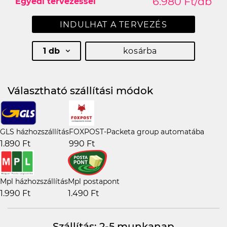
6.980 Ft/db
Egyedi tervezéssel
INDULHAT A TERVEZÉS
1 db
kosárba
Választható szállítási módok
GLS házhozszállítás
FOXPOST-Packeta group automatába
1.890 Ft
990 Ft
Mpl házhozszállítás
Mpl postapont
1.990 Ft
1.490 Ft
Szállítás: 2-5 munkanap