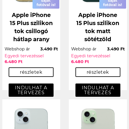
saját
saját
fotóval is!
fotóval is!
Apple iPhone
Apple iPhone
15 Plus szilikon
15 Plus szilikon
tok csillogó
tok matt
hátlap arany
sötétzöld
Webshop ár
3.490 Ft
Webshop ár
3.490 Ft
Egyedi tervezéssel
Egyedi tervezéssel
6.480 Ft
6.480 Ft
részletek
részletek
INDULHAT A
INDULHAT A
TERVEZÉS
TERVEZÉS