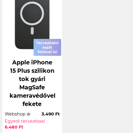
Tervezhető
saját
fotóval is!
Apple iPhone
15 Plus szilikon
tok gyári
MagSafe
kameravédővel
fekete
Webshop ár
3.490 Ft
Egyedi tervezéssel
6.480 Ft