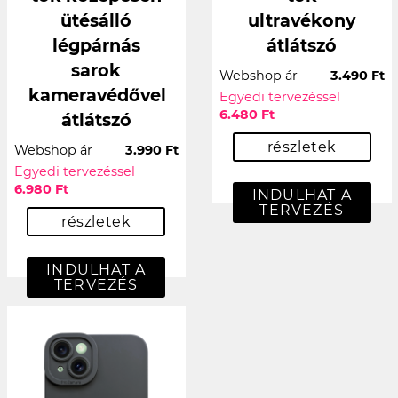
ütésálló
ultravékony
légpárnás
átlátszó
sarok
Webshop ár
3.490 Ft
kameravédővel
Egyedi tervezéssel
6.480 Ft
átlátszó
részletek
Webshop ár
3.990 Ft
Egyedi tervezéssel
6.980 Ft
INDULHAT A
TERVEZÉS
részletek
INDULHAT A
TERVEZÉS