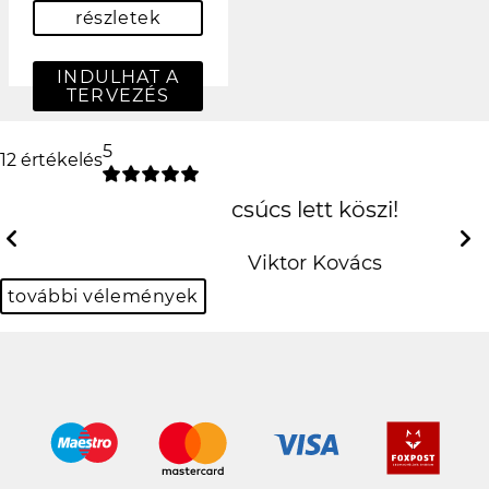
részletek
INDULHAT A
TERVEZÉS
5
12 értékelés
csúcs lett
köszi!
Previous
Next
Viktor Kovács
további vélemények