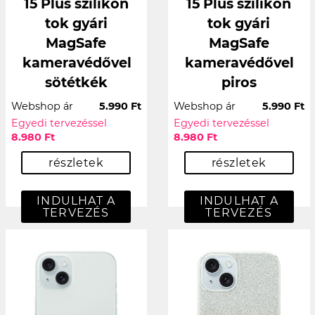
15 Plus szilikon
15 Plus szilikon
tok gyári
tok gyári
MagSafe
MagSafe
kameravédővel
kameravédővel
sötétkék
piros
Webshop ár
5.990 Ft
Webshop ár
5.990 Ft
Egyedi tervezéssel
Egyedi tervezéssel
8.980 Ft
8.980 Ft
részletek
részletek
INDULHAT A
INDULHAT A
TERVEZÉS
TERVEZÉS