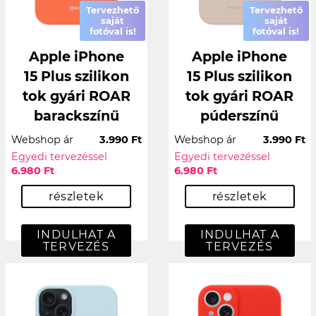
Tervezhető
Tervezhető
saját
saját
fotóval is!
fotóval is!
Apple iPhone
Apple iPhone
15 Plus szilikon
15 Plus szilikon
tok gyári ROAR
tok gyári ROAR
barackszínű
púderszínű
Webshop ár
3.990 Ft
Webshop ár
3.990 Ft
Egyedi tervezéssel
Egyedi tervezéssel
6.980 Ft
6.980 Ft
részletek
részletek
INDULHAT A
INDULHAT A
TERVEZÉS
TERVEZÉS