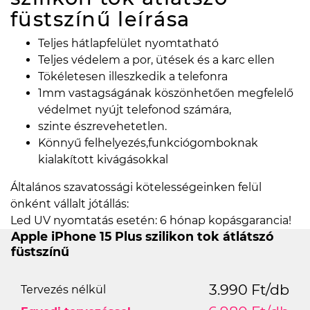
füstszínű
leírása
Teljes hátlapfelület nyomtatható
Teljes védelem a por, ütések és a karc ellen
Tökéletesen illeszkedik a telefonra
1mm vastagságának köszönhetően megfelelő
védelmet nyújt telefonod számára,
szinte észrevehetetlen.
Könnyű felhelyezés,funkciógomboknak
kialakított kivágásokkal
Általános szavatossági kötelességeinken felül
önként vállalt jótállás:
Led UV nyomtatás esetén: 6 hónap kopásgarancia!
Apple iPhone 15 Plus szilikon tok átlátszó
füstszínű
3.990 Ft/db
Tervezés nélkül