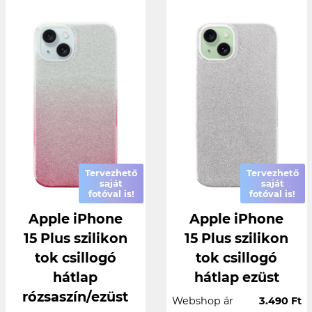
Tervezhető
Tervezhető
saját
saját
fotóval is!
fotóval is!
Apple iPhone
Apple iPhone
15 Plus szilikon
15 Plus szilikon
tok csillogó
tok csillogó
hátlap
hátlap ezüst
rózsaszín/ezüst
Webshop ár
3.490 Ft