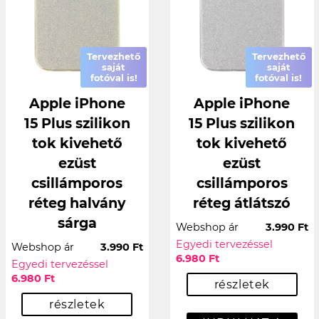
Tervezhető
Tervezhető
saját
saját
fotóval is!
fotóval is!
Apple iPhone
Apple iPhone
15 Plus szilikon
15 Plus szilikon
tok kivehető
tok kivehető
ezüst
ezüst
csillámporos
csillámporos
réteg halvány
réteg átlátszó
sárga
Webshop ár
3.990 Ft
Egyedi tervezéssel
Webshop ár
3.990 Ft
6.980 Ft
Egyedi tervezéssel
6.980 Ft
részletek
részletek