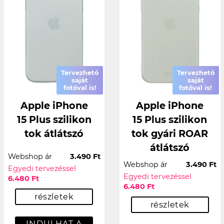
Tervezhető
Tervezhető
saját
saját
fotóval is!
fotóval is!
Apple iPhone
Apple iPhone
15 Plus szilikon
15 Plus szilikon
tok átlátszó
tok gyári ROAR
átlátszó
Webshop ár
3.490 Ft
Webshop ár
3.490 Ft
Egyedi tervezéssel
Egyedi tervezéssel
6.480 Ft
6.480 Ft
részletek
részletek
INDULHAT A