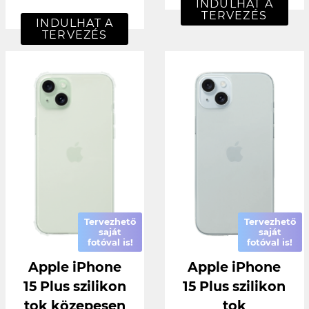
INDULHAT A
TERVEZÉS
INDULHAT A
TERVEZÉS
Tervezhető
Tervezhető
saját
saját
fotóval is!
fotóval is!
Apple iPhone
Apple iPhone
15 Plus szilikon
15 Plus szilikon
tok közepesen
tok