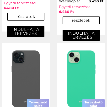
Webshop ár
3.490 Ft
Egyedi tervezéssel
Egyedi tervezéssel
6.480 Ft
6.480 Ft
részletek
részletek
INDULHAT A
INDULHAT A
TERVEZÉS
TERVEZÉS
Tervezhető
Tervezhető
saját
saját