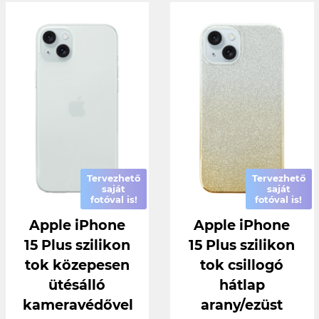
Tervezhető
Tervezhető
saját
saját
fotóval is!
fotóval is!
Apple iPhone
Apple iPhone
15 Plus szilikon
15 Plus szilikon
tok közepesen
tok csillogó
ütésálló
hátlap
kameravédővel
arany/ezüst