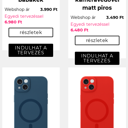
matt piros
Webshop ár
3.990 Ft
Egyedi tervezéssel
Webshop ár
3.490 Ft
6.980 Ft
Egyedi tervezéssel
6.480 Ft
részletek
részletek
INDULHAT A
TERVEZÉS
INDULHAT A
TERVEZÉS