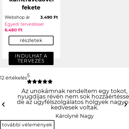
fekete
Webshop ár
3.490 Ft
Egyedi tervezéssel
6.480 Ft
részletek
INDULHAT A
TERVEZÉS
5
12 értékelés
Az unokámnak rendeltem egy tokot,
nyugdíjas révén nem sok hozzáértéssel,
de az ügyfélszolgálatos hölgyek nagyon
kedvesek voltak.
Previous
N
Károlyné Nagy
további vélemények