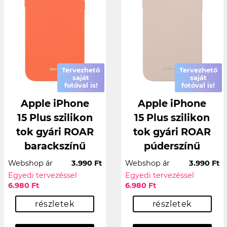
Tervezhető
Tervezhető
saját
saját
fotóval is!
fotóval is!
Apple iPhone
Apple iPhone
15 Plus szilikon
15 Plus szilikon
tok gyári ROAR
tok gyári ROAR
barackszínű
púderszínű
Webshop ár
3.990 Ft
Webshop ár
3.990 Ft
Egyedi tervezéssel
Egyedi tervezéssel
6.980 Ft
6.980 Ft
részletek
részletek