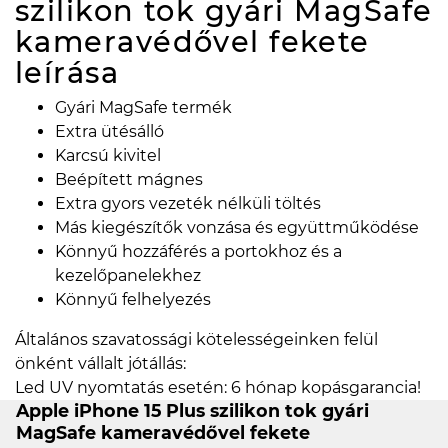
szilikon tok gyári MagSafe
kameravédővel fekete
leírása
Gyári MagSafe termék
Extra ütésálló
Karcsú kivitel
Beépített mágnes
Extra gyors vezeték nélküli töltés
Más kiegészítők vonzása és együttműködése
Könnyű hozzáférés a portokhoz és a
kezelőpanelekhez
Könnyű felhelyezés
Általános szavatossági kötelességeinken felül
önként vállalt jótállás:
Led UV nyomtatás esetén: 6 hónap kopásgarancia!
Apple iPhone 15 Plus szilikon tok gyári
MagSafe kameravédővel fekete