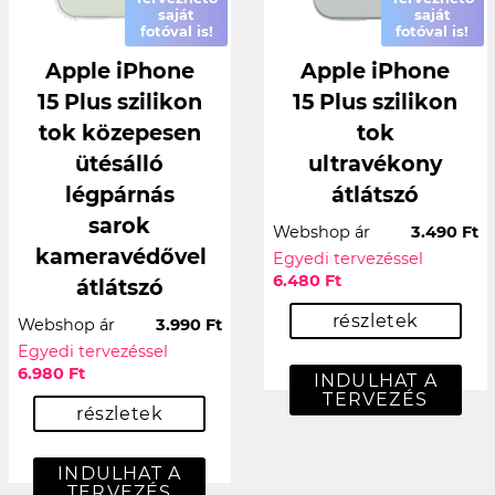
saját
saját
fotóval is!
fotóval is!
Apple iPhone
Apple iPhone
15 Plus szilikon
15 Plus szilikon
tok közepesen
tok
ütésálló
ultravékony
légpárnás
átlátszó
sarok
Webshop ár
3.490 Ft
kameravédővel
Egyedi tervezéssel
6.480 Ft
átlátszó
részletek
Webshop ár
3.990 Ft
Egyedi tervezéssel
6.980 Ft
INDULHAT A
TERVEZÉS
részletek
INDULHAT A
TERVEZÉS