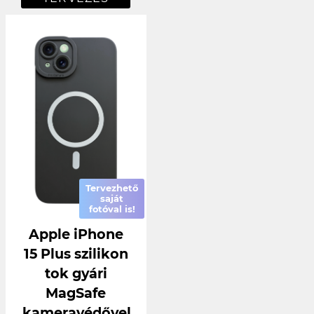
Tervezhető
saját
fotóval is!
Apple iPhone
15 Plus szilikon
tok gyári
MagSafe
kameravédővel