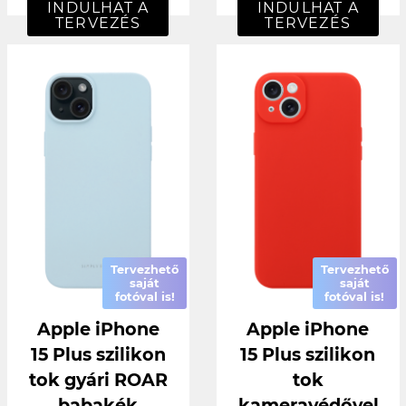
INDULHAT A
INDULHAT A
TERVEZÉS
TERVEZÉS
Tervezhető
Tervezhető
saját
saját
fotóval is!
fotóval is!
Apple iPhone
Apple iPhone
15 Plus szilikon
15 Plus szilikon
tok gyári ROAR
tok
babakék
kameravédővel