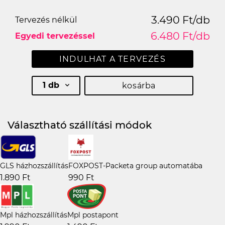
3.490 Ft/db
Tervezés nélkül
6.480 Ft/db
Egyedi tervezéssel
INDULHAT A TERVEZÉS
1 db
kosárba
Választható szállítási módok
GLS házhozszállítás
FOXPOST-Packeta group automatába
1.890 Ft
990 Ft
Mpl házhozszállítás
Mpl postapont