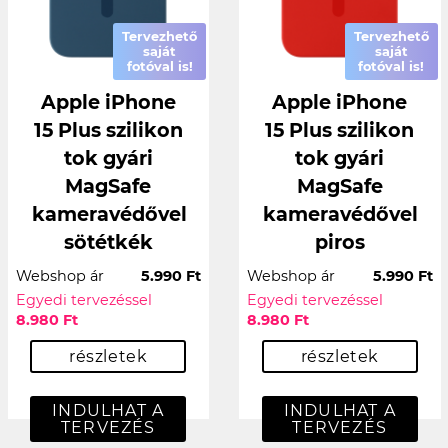
Tervezhető
Tervezhető
saját
saját
fotóval is!
fotóval is!
Apple iPhone
Apple iPhone
15 Plus szilikon
15 Plus szilikon
tok gyári
tok gyári
MagSafe
MagSafe
kameravédővel
kameravédővel
sötétkék
piros
Webshop ár
5.990 Ft
Webshop ár
5.990 Ft
Egyedi tervezéssel
Egyedi tervezéssel
8.980 Ft
8.980 Ft
részletek
részletek
INDULHAT A
INDULHAT A
TERVEZÉS
TERVEZÉS