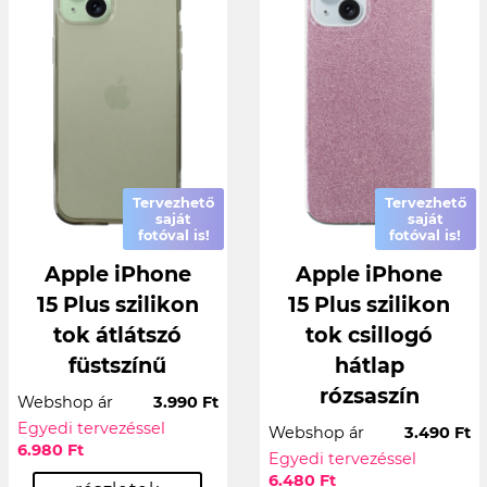
Tervezhető
Tervezhető
saját
saját
fotóval is!
fotóval is!
Apple iPhone
Apple iPhone
15 Plus szilikon
15 Plus szilikon
tok átlátszó
tok csillogó
füstszínű
hátlap
rózsaszín
Webshop ár
3.990 Ft
Egyedi tervezéssel
Webshop ár
3.490 Ft
6.980 Ft
Egyedi tervezéssel
6.480 Ft