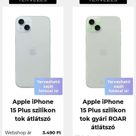
Tervezhető
Tervezhető
saját
saját
fotóval is!
fotóval is!
Apple iPhone
Apple iPhone
15 Plus szilikon
15 Plus szilikon
tok átlátszó
tok gyári ROAR
átlátszó
Webshop ár
3.490 Ft