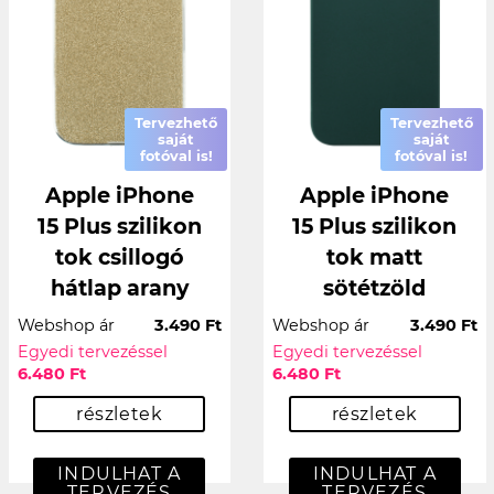
Tervezhető
Tervezhető
saját
saját
fotóval is!
fotóval is!
Apple iPhone
Apple iPhone
15 Plus szilikon
15 Plus szilikon
tok csillogó
tok matt
hátlap arany
sötétzöld
Webshop ár
3.490 Ft
Webshop ár
3.490 Ft
Egyedi tervezéssel
Egyedi tervezéssel
6.480 Ft
6.480 Ft
részletek
részletek
INDULHAT A
INDULHAT A
TERVEZÉS
TERVEZÉS