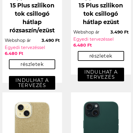
15 Plus szilikon
15 Plus szilikon
tok csillogó
tok csillogó
hátlap
hátlap ezüst
rózsaszín/ezüst
Webshop ár
3.490 Ft
Egyedi tervezéssel
Webshop ár
3.490 Ft
6.480 Ft
Egyedi tervezéssel
6.480 Ft
részletek
részletek
INDULHAT A
TERVEZÉS
INDULHAT A
TERVEZÉS