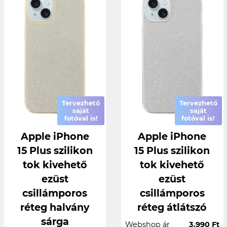
Tervezhető
Tervezhető
saját
saját
fotóval is!
fotóval is!
Apple iPhone
Apple iPhone
15 Plus szilikon
15 Plus szilikon
tok kivehető
tok kivehető
ezüst
ezüst
csillámporos
csillámporos
réteg halvány
réteg átlátszó
sárga
Webshop ár
3.990 Ft