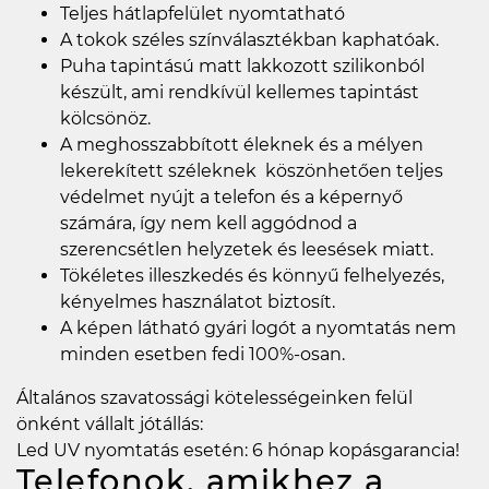
Teljes hátlapfelület nyomtatható
A tokok széles színválasztékban kaphatóak.
Puha tapintású matt lakkozott szilikonból
készült, ami rendkívül kellemes tapintást
kölcsönöz.
A meghosszabbított éleknek és a mélyen
lekerekített széleknek köszönhetően teljes
védelmet nyújt a telefon és a képernyő
számára, így nem kell aggódnod a
szerencsétlen helyzetek és leesések miatt.
Tökéletes illeszkedés és könnyű felhelyezés,
kényelmes használatot biztosít.
A képen látható gyári logót a nyomtatás nem
minden esetben fedi 100%-osan.
Általános szavatossági kötelességeinken felül
önként vállalt jótállás:
Led UV nyomtatás esetén: 6 hónap kopásgarancia!
Telefonok, amikhez a