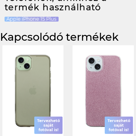
termék használható
Apple iPhone 15 Plus
Kapcsolódó termékek
Tervezhető
Tervezhető
saját
saját
fotóval is!
fotóval is!