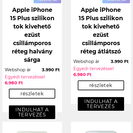
Apple iPhone
Apple iPhone
15 Plus szilikon
15 Plus szilikon
tok kivehető
tok kivehető
ezüst
ezüst
csillámporos
csillámporos
réteg halvány
réteg átlátszó
sárga
Webshop ár
3.990 Ft
Egyedi tervezéssel
Webshop ár
3.990 Ft
6.980 Ft
Egyedi tervezéssel
6.980 Ft
részletek
részletek
INDULHAT A
TERVEZÉS
INDULHAT A
TERVEZÉS