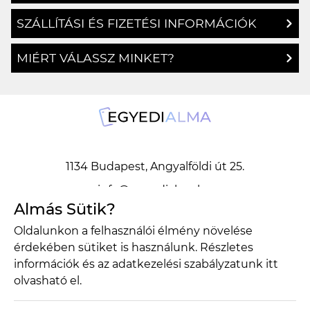
SZÁLLÍTÁSI ÉS FIZETÉSI INFORMÁCIÓK
MIÉRT VÁLASSZ MINKET?
1134 Budapest, Angyalföldi út 25.
info@egyedialma.hu
Almás Sütik?
Oldalunkon a felhasználói élmény növelése
1134 Budapest, Angyalföldi út 25.
érdekében sütiket is használunk. Részletes
info@egyedialma.hu
információk és az adatkezelési szabályzatunk
itt
olvasható el.
Adatkezelési szabályzat
Általános szerződési feltételek