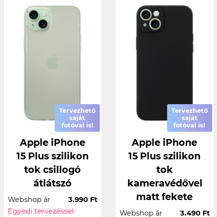
Tervezhető
Tervezhető
saját
saját
fotóval is!
fotóval is!
Apple iPhone
Apple iPhone
15 Plus szilikon
15 Plus szilikon
tok csillogó
tok
átlátszó
kameravédővel
matt fekete
Webshop ár
3.990 Ft
Egyedi tervezéssel
Webshop ár
3.490 Ft