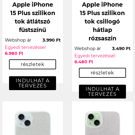
Apple iPhone
Apple iPhone
15 Plus szilikon
15 Plus szilikon
tok átlátszó
tok csillogó
füstszínű
hátlap
rózsaszín
Webshop ár
3.990 Ft
Egyedi tervezéssel
Webshop ár
3.490 Ft
6.980 Ft
Egyedi tervezéssel
6.480 Ft
részletek
részletek
INDULHAT A
TERVEZÉS
INDULHAT A
TERVEZÉS