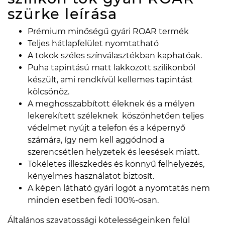
szürke
leírása
Prémium minőségű gyári ROAR termék
Teljes hátlapfelület nyomtatható
A tokok széles színválasztékban kaphatóak.
Puha tapintású matt lakkozott szilikonból
készült, ami rendkívül kellemes tapintást
kölcsönöz.
A meghosszabbított éleknek és a mélyen
lekerekített széleknek köszönhetően teljes
védelmet nyújt a telefon és a képernyő
számára, így nem kell aggódnod a
szerencsétlen helyzetek és leesések miatt.
Tökéletes illeszkedés és könnyű felhelyezés,
kényelmes használatot biztosít.
A képen látható gyári logót a nyomtatás nem
minden esetben fedi 100%-osan.
Általános szavatossági kötelességeinken felül