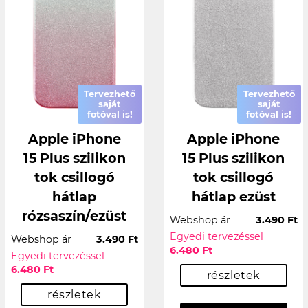
Tervezhető
Tervezhető
saját
saját
fotóval is!
fotóval is!
Apple iPhone
Apple iPhone
15 Plus szilikon
15 Plus szilikon
tok csillogó
tok csillogó
hátlap
hátlap ezüst
rózsaszín/ezüst
Webshop ár
3.490 Ft
Egyedi tervezéssel
Webshop ár
3.490 Ft
6.480 Ft
Egyedi tervezéssel
6.480 Ft
részletek
részletek