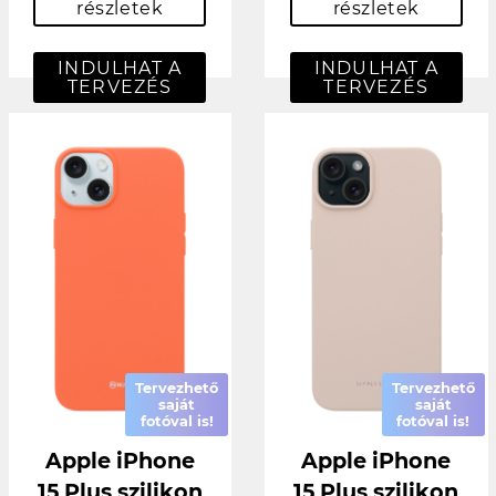
részletek
részletek
INDULHAT A
INDULHAT A
TERVEZÉS
TERVEZÉS
Tervezhető
Tervezhető
saját
saját
fotóval is!
fotóval is!
Apple iPhone
Apple iPhone
15 Plus szilikon
15 Plus szilikon