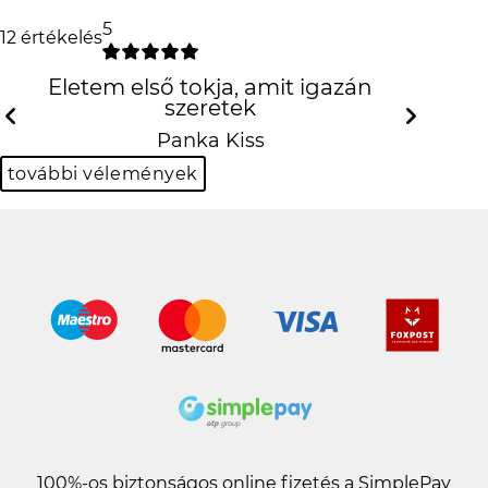
5
12 értékelés
Életem első tokja, amit igazán
szeretek
Previous
Next
Panka Kiss
további vélemények
100%-os biztonságos online fizetés a SimplePay