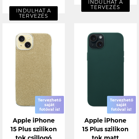
INDULHAT A
TERVEZÉS
INDULHAT A
TERVEZÉS
Tervezhető
Tervezhető
saját
saját
fotóval is!
fotóval is!
Apple iPhone
Apple iPhone
15 Plus szilikon
15 Plus szilikon
tok csillogó
tok matt