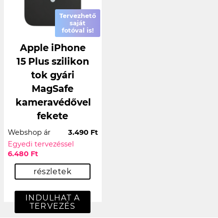
Tervezhető
saját
fotóval is!
Apple iPhone
15 Plus szilikon
tok gyári
MagSafe
kameravédővel
fekete
Webshop ár
3.490 Ft
Egyedi tervezéssel
6.480 Ft
részletek
INDULHAT A
TERVEZÉS