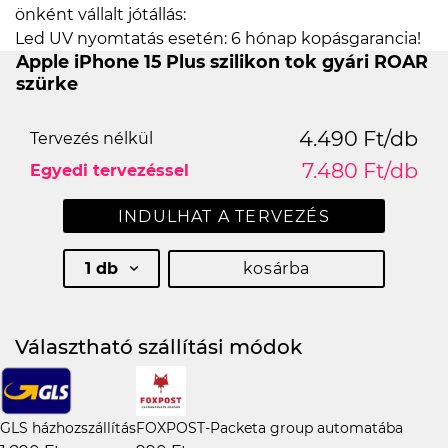
önként vállalt jótállás:
Led UV nyomtatás esetén: 6 hónap kopásgarancia!
Apple iPhone 15 Plus szilikon tok gyári ROAR
szürke
4.490 Ft/db
Tervezés nélkül
7.480 Ft/db
Egyedi tervezéssel
INDULHAT A TERVEZÉS
1 db
kosárba
Választható szállítási módok
GLS házhozszállítás
FOXPOST-Packeta group automatába