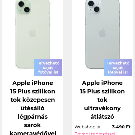
Tervezhető
Tervezhető
saját
saját
fotóval is!
fotóval is!
Apple iPhone
Apple iPhone
15 Plus szilikon
15 Plus szilikon
tok közepesen
tok
ütésálló
ultravékony
légpárnás
átlátszó
sarok
Webshop ár
3.490 Ft
kameravédővel
Egyedi tervezéssel