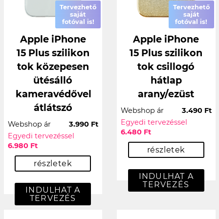
Tervezhető
Tervezhető
saját
saját
fotóval is!
fotóval is!
Apple iPhone
Apple iPhone
15 Plus szilikon
15 Plus szilikon
tok közepesen
tok csillogó
ütésálló
hátlap
kameravédővel
arany/ezüst
átlátszó
Webshop ár
3.490 Ft
Egyedi tervezéssel
Webshop ár
3.990 Ft
6.480 Ft
Egyedi tervezéssel
6.980 Ft
részletek
részletek
INDULHAT A
TERVEZÉS
INDULHAT A
TERVEZÉS