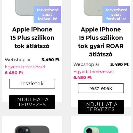
Tervezhető
Tervezhető
saját
saját
fotóval is!
fotóval is!
Apple iPhone
Apple iPhone
15 Plus szilikon
15 Plus szilikon
tok átlátszó
tok gyári ROAR
átlátszó
Webshop ár
3.490 Ft
Webshop ár
3.490 Ft
Egyedi tervezéssel
Egyedi tervezéssel
6.480 Ft
6.480 Ft
részletek
részletek
INDULHAT A
INDULHAT A
TERVEZÉS
TERVEZÉS