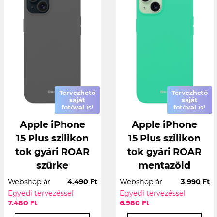
Tervezhető
Tervezhető
saját
saját
fotóval is!
fotóval is!
Apple iPhone
Apple iPhone
15 Plus szilikon
15 Plus szilikon
tok gyári ROAR
tok gyári ROAR
szürke
mentazöld
Webshop ár
4.490 Ft
Webshop ár
3.990 Ft
Egyedi tervezéssel
Egyedi tervezéssel
7.480 Ft
6.980 Ft