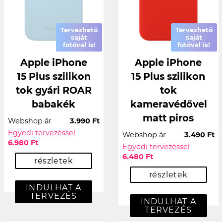
Tervezhető
Tervezhető
saját
saját
fotóval is!
fotóval is!
Apple iPhone
Apple iPhone
15 Plus szilikon
15 Plus szilikon
tok gyári ROAR
tok
babakék
kameravédővel
matt piros
Webshop ár
3.990 Ft
Egyedi tervezéssel
Webshop ár
3.490 Ft
6.980 Ft
Egyedi tervezéssel
6.480 Ft
részletek
részletek
INDULHAT A
TERVEZÉS
INDULHAT A
TERVEZÉS