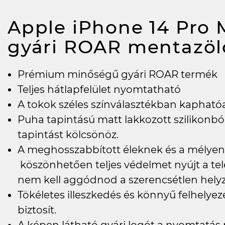
Apple iPhone 14 Pro M
gyári ROAR mentazö
Prémium minőségű gyári ROAR termék
Teljes hátlapfelület nyomtatható
A tokok széles színválasztékban kapható
Puha tapintású matt lakkozott szilikonból
tapintást kölcsönöz.
A meghosszabbított éleknek és a mélyen 
köszönhetően teljes védelmet nyújt a tel
nem kell aggódnod a szerencsétlen helyze
Tökéletes illeszkedés és könnyű felhelye
biztosít.