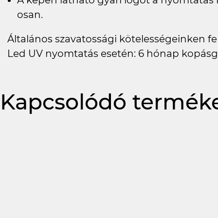
A képen látható gyári logót a nyomtatá
osan.
Általános szavatossági kötelességeinken felü
Led UV nyomtatás esetén: 6 hónap kopásg
Kapcsolódó termék