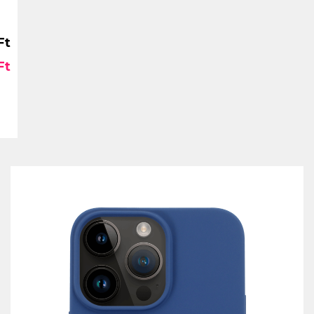
Ft
Ft