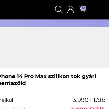
0
Phone 14 Pro Max szilikon tok gyári
entazöld
3.990 Ft/db
nélkül