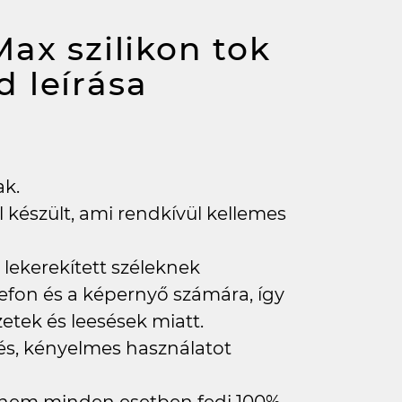
ax szilikon tok
ld
leírása
ak.
 készült, ami rendkívül kellemes
lekerekített széleknek
efon és a képernyő számára, így
tek és leesések miatt.
zés, kényelmes használatot