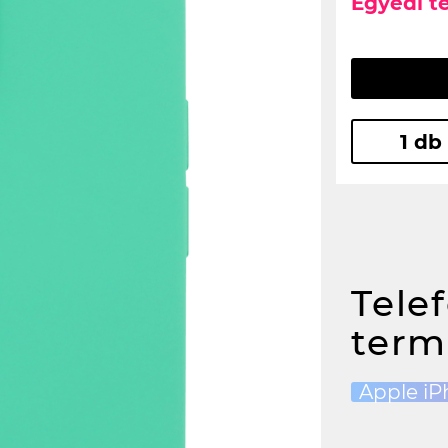
Egyedi t
1 db
Tele
term
Apple iP