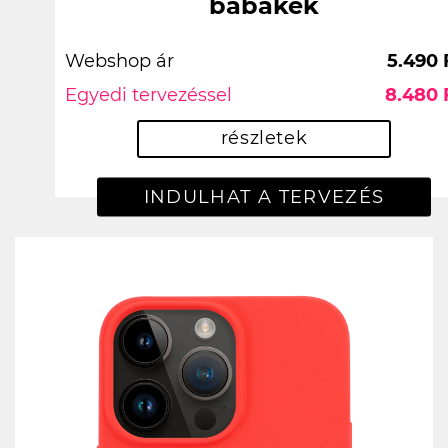
babakék
Webshop ár
5.490 
Egyedi tervezéssel
8.480 
részletek
INDULHAT A TERVEZÉS