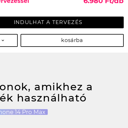
6.980 Ft/db
ervezéssel
INDULHAT A TERVEZÉS
kosárba
fonok, amikhez a
ék használható
hone 14 Pro Max