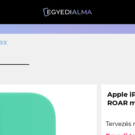
ax
Apple i
ROAR m
Tervezés 