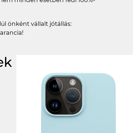
s nem minden esetben fedi 100%-
l önként vállalt jótállás:
arancia!
ek