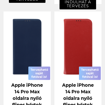
INDULHAT A
TERVEZÉS
Tervezhető
Tervezhető
saját
saját
fotóval is!
fotóval is!
Apple iPhone
Apple iPhone
14 Pro Max
14 Pro Max
oldalra nyíló
oldalra nyíló
flipes bőrtok
flipes bőrtok