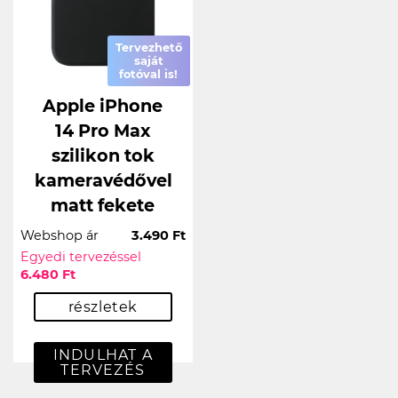
Tervezhető
saját
fotóval is!
Apple iPhone
14 Pro Max
szilikon tok
kameravédővel
matt fekete
Webshop ár
3.490 Ft
Egyedi tervezéssel
6.480 Ft
részletek
INDULHAT A
TERVEZÉS