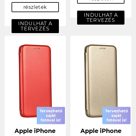
részletek
INDULHAT A
TERVEZÉS
INDULHAT A
TERVEZÉS
Tervezhető
Tervezhető
saját
saját
fotóval is!
fotóval is!
Apple iPhone
Apple iPhone