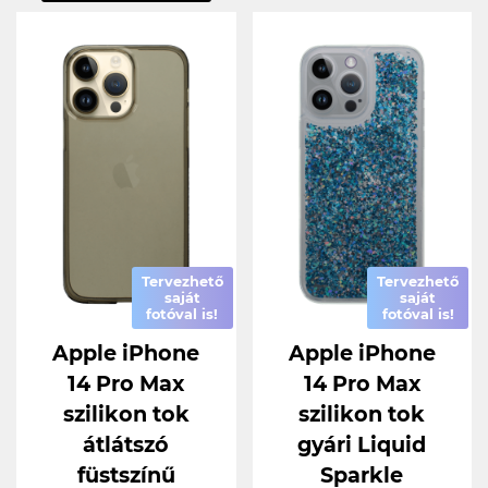
Tervezhető
Tervezhető
saját
saját
fotóval is!
fotóval is!
Apple iPhone
Apple iPhone
14 Pro Max
14 Pro Max
szilikon tok
szilikon tok
átlátszó
gyári Liquid
füstszínű
Sparkle