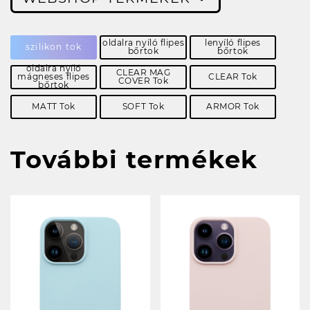
oldalra nyíló flipes
lenyíló flipes
szilikon tok
bőrtok
bőrtok
oldalra nyíló
CLEAR MAG
mágneses flipes
CLEAR Tok
COVER Tok
bőrtok
MATT Tok
SOFT Tok
ARMOR Tok
További termékek