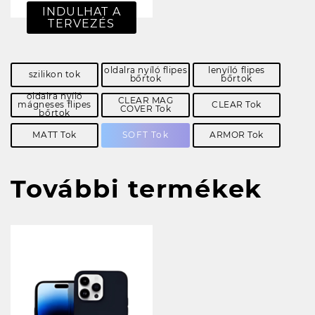
INDULHAT A
TERVEZÉS
oldalra nyíló flipes
lenyíló flipes
szilikon tok
bőrtok
bőrtok
oldalra nyíló
CLEAR MAG
mágneses flipes
CLEAR Tok
COVER Tok
bőrtok
MATT Tok
SOFT Tok
ARMOR Tok
További termékek