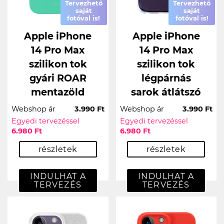
Tervezhető
Tervezhető
saját
saját
fotóval is!
fotóval is!
Apple iPhone
Apple iPhone
14 Pro Max
14 Pro Max
szilikon tok
szilikon tok
gyári ROAR
légpárnás
mentazöld
sarok átlátszó
Webshop ár
3.990 Ft
Webshop ár
3.990 Ft
Egyedi tervezéssel
Egyedi tervezéssel
6.980 Ft
6.980 Ft
részletek
részletek
INDULHAT A
INDULHAT A
TERVEZÉS
TERVEZÉS