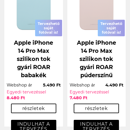
Tervezhető
Tervezhető
saját
saját
fotóval is!
fotóval is!
Apple iPhone
Apple iPhone
14 Pro Max
14 Pro Max
szilikon tok
szilikon tok
gyári ROAR
gyári ROAR
babakék
púderszínű
Webshop ár
5.490 Ft
Webshop ár
4.490 Ft
Egyedi tervezéssel
Egyedi tervezéssel
8.480 Ft
7.480 Ft
részletek
részletek
INDULHAT A
INDULHAT A
TERVEZÉS
TERVEZÉS