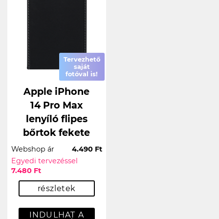
Tervezhető
saját
fotóval is!
Apple iPhone
14 Pro Max
lenyíló flipes
bőrtok fekete
Webshop ár
4.490 Ft
Egyedi tervezéssel
7.480 Ft
részletek
INDULHAT A