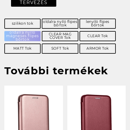
TERVEZÉS
oldalra nyíló flipes
lenyíló flipes
szilikon tok
bőrtok
bőrtok
oldalra nyíló
CLEAR MAG
mágneses flipes
CLEAR Tok
COVER Tok
bőrtok
MATT Tok
SOFT Tok
ARMOR Tok
További termékek