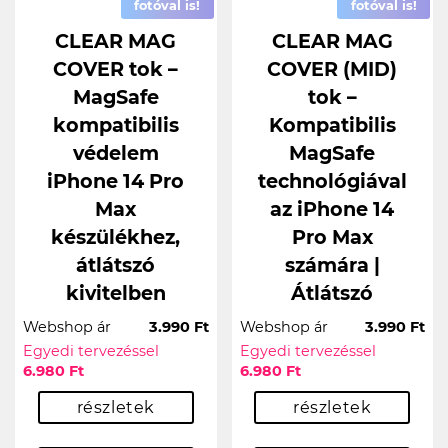
fotóval is!
fotóval is!
CLEAR MAG
CLEAR MAG
COVER tok –
COVER (MID)
MagSafe
tok –
kompatibilis
Kompatibilis
védelem
MagSafe
iPhone 14 Pro
technológiával
Max
az iPhone 14
készülékhez,
Pro Max
átlátszó
számára |
kivitelben
Átlátszó
Webshop ár
3.990 Ft
Webshop ár
3.990 Ft
Egyedi tervezéssel
Egyedi tervezéssel
6.980 Ft
6.980 Ft
részletek
részletek