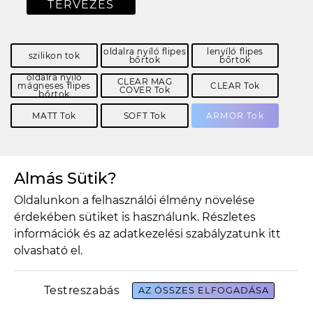
TERVEZÉS
oldalra nyíló flipes
lenyíló flipes
szilikon tok
bőrtok
bőrtok
oldalra nyíló
CLEAR MAG
mágneses flipes
CLEAR Tok
COVER Tok
bőrtok
MATT Tok
SOFT Tok
ARMOR Tok
További termékek
Almás Sütik?
Oldalunkon a felhasználói élmény növelése
érdekében sütiket is használunk. Részletes
információk és az adatkezelési szabályzatunk
itt
olvasható el.
Testreszabás
AZ ÖSSZES ELFOGADÁSA