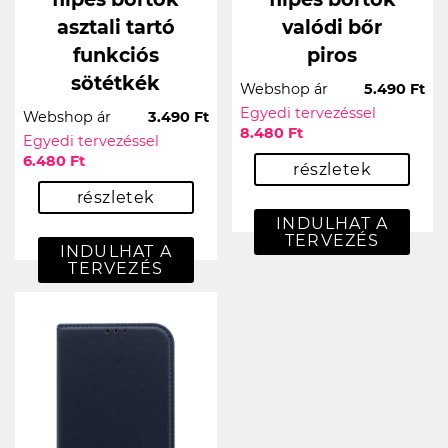
asztali tartó
valódi bőr
funkciós
piros
sötétkék
Webshop ár
5.490 Ft
Egyedi tervezéssel
Webshop ár
3.490 Ft
8.480 Ft
Egyedi tervezéssel
6.480 Ft
részletek
részletek
INDULHAT A
TERVEZÉS
INDULHAT A
TERVEZÉS