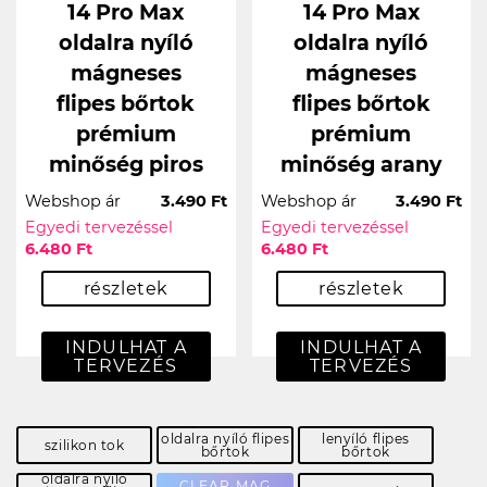
14 Pro Max
14 Pro Max
oldalra nyíló
oldalra nyíló
mágneses
mágneses
flipes bőrtok
flipes bőrtok
prémium
prémium
minőség piros
minőség arany
Webshop ár
3.490 Ft
Webshop ár
3.490 Ft
Egyedi tervezéssel
Egyedi tervezéssel
6.480 Ft
6.480 Ft
részletek
részletek
INDULHAT A
INDULHAT A
TERVEZÉS
TERVEZÉS
oldalra nyíló flipes
lenyíló flipes
szilikon tok
bőrtok
bőrtok
oldalra nyíló
CLEAR MAG