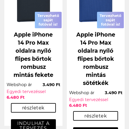
Tervezhető
Tervezhető
saját
saját
fotóval is!
fotóval is!
Apple iPhone
Apple iPhone
14 Pro Max
14 Pro Max
oldalra nyíló
oldalra nyíló
flipes bőrtok
flipes bőrtok
rombusz
rombusz
mintás fekete
mintás
sötétkék
Webshop ár
3.490 Ft
Egyedi tervezéssel
Webshop ár
3.490 Ft
6.480 Ft
Egyedi tervezéssel
6.480 Ft
részletek
részletek
INDULHAT A
TERVEZÉS