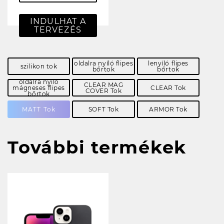
INDULHAT A
TERVEZÉS
oldalra nyíló flipes
lenyíló flipes
szilikon tok
bőrtok
bőrtok
oldalra nyíló
CLEAR MAG
mágneses flipes
CLEAR Tok
COVER Tok
bőrtok
MATT Tok
SOFT Tok
ARMOR Tok
További termékek