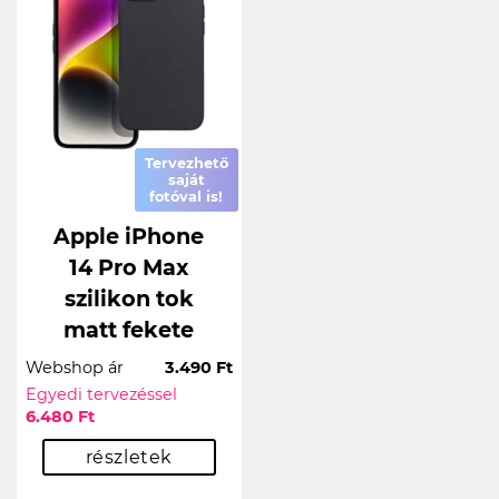
Tervezhető
saját
fotóval is!
Apple iPhone
14 Pro Max
szilikon tok
matt fekete
Webshop ár
3.490 Ft
Egyedi tervezéssel
6.480 Ft
részletek