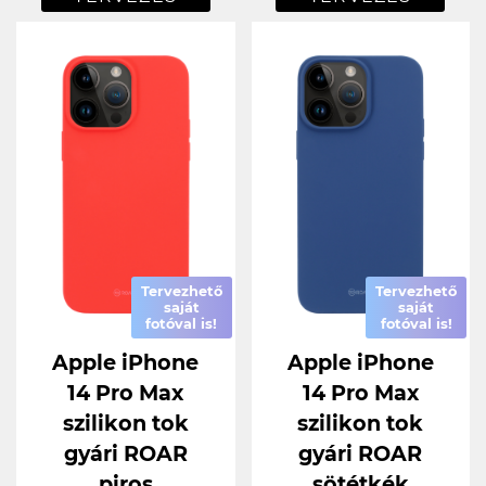
Tervezhető
Tervezhető
saját
saját
fotóval is!
fotóval is!
Apple iPhone
Apple iPhone
14 Pro Max
14 Pro Max
szilikon tok
szilikon tok
gyári ROAR
gyári ROAR
piros
sötétkék