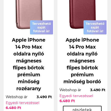
Tervezhető
Tervezhető
saját
saját
fotóval is!
fotóval is!
Apple iPhone
Apple iPhone
14 Pro Max
14 Pro Max
oldalra nyíló
oldalra nyíló
mágneses
mágneses
flipes bőrtok
flipes bőrtok
prémium
prémium
minőség
minőség bordó
rozéarany
Webshop ár
3.490 Ft
Egyedi tervezéssel
Webshop ár
3.490 Ft
6.480 Ft
Egyedi tervezéssel
6.480 Ft
részletek