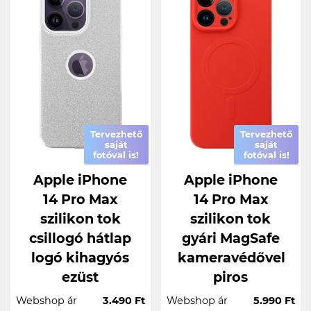
Tervezhető
Tervezhető
saját
saját
fotóval is!
fotóval is!
Apple iPhone
Apple iPhone
14 Pro Max
14 Pro Max
szilikon tok
szilikon tok
csillogó hátlap
gyári MagSafe
logó kihagyós
kameravédővel
ezüst
piros
Webshop ár
3.490 Ft
Webshop ár
5.990 Ft