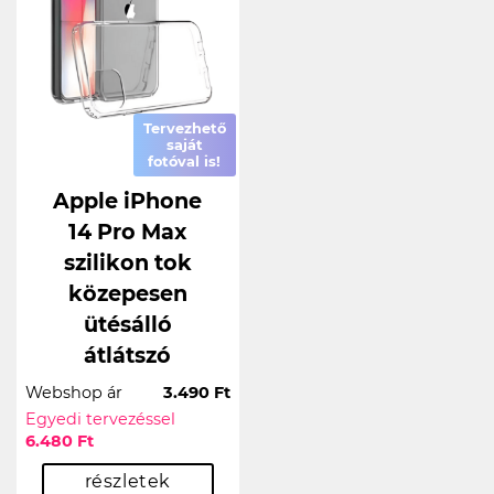
Tervezhető
saját
fotóval is!
Apple iPhone
14 Pro Max
szilikon tok
közepesen
ütésálló
átlátszó
Webshop ár
3.490 Ft
Egyedi tervezéssel
6.480 Ft
részletek