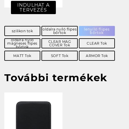
INDULHAT A
TERVEZÉS
oldalra nyíló flipes
lenyíló flipes
szilikon tok
bőrtok
bőrtok
oldalra nyíló
CLEAR MAG
mágneses flipes
CLEAR Tok
COVER Tok
bőrtok
MATT Tok
SOFT Tok
ARMOR Tok
További termékek