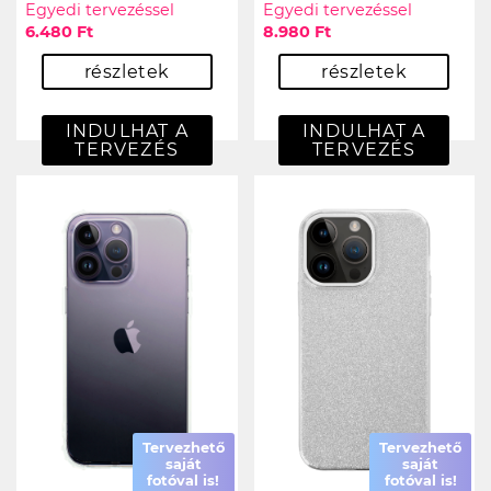
Egyedi tervezéssel
Egyedi tervezéssel
6.480 Ft
8.980 Ft
részletek
részletek
INDULHAT A
INDULHAT A
TERVEZÉS
TERVEZÉS
Tervezhető
Tervezhető
saját
saját
fotóval is!
fotóval is!