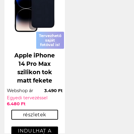
Tervezhető
saját
fotóval is!
Apple iPhone
14 Pro Max
szilikon tok
matt fekete
Webshop ár
3.490 Ft
Egyedi tervezéssel
6.480 Ft
részletek
INDULHAT A