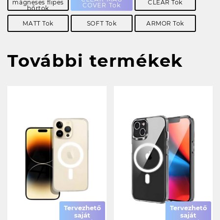
mágneses flipes
CLEAR Tok
COVER Tok
bőrtok
MATT Tok
SOFT Tok
ARMOR Tok
További termékek
Tervezhető
Tervezhető
saját
saját