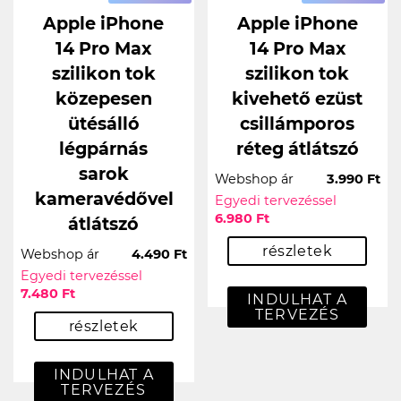
Apple iPhone
Apple iPhone
14 Pro Max
14 Pro Max
szilikon tok
szilikon tok
közepesen
kivehető ezüst
ütésálló
csillámporos
légpárnás
réteg átlátszó
sarok
Webshop ár
3.990 Ft
kameravédővel
Egyedi tervezéssel
6.980 Ft
átlátszó
részletek
Webshop ár
4.490 Ft
Egyedi tervezéssel
7.480 Ft
INDULHAT A
TERVEZÉS
részletek
INDULHAT A
TERVEZÉS