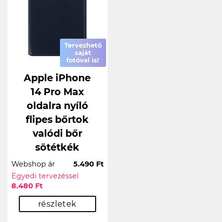
Tervezhető
saját
fotóval is!
Apple iPhone
14 Pro Max
oldalra nyíló
flipes bőrtok
valódi bőr
sötétkék
Webshop ár
5.490 Ft
Egyedi tervezéssel
8.480 Ft
részletek