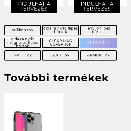
INDULHAT A
INDULHAT A
TERVEZÉS
TERVEZÉS
oldalra nyíló flipes
lenyíló flipes
szilikon tok
bőrtok
bőrtok
oldalra nyíló
CLEAR MAG
mágneses flipes
CLEAR Tok
COVER Tok
bőrtok
MATT Tok
SOFT Tok
ARMOR Tok
További termékek