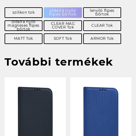
oldalra nyíló
lenyíló flipes
szilikon tok
flipes bőrtok
bőrtok
oldalra nyíló
CLEAR MAG
mágneses flipes
CLEAR Tok
COVER Tok
bőrtok
MATT Tok
SOFT Tok
ARMOR Tok
További termékek