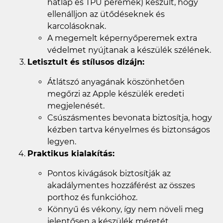
hátlap és TPU peremek) készült, hogy
ellenálljon az ütődéseknek és
karcolásoknak.
A megemelt képernyőperemek extra
védelmet nyújtanak a készülék szélének.
Letisztult és stílusos dizájn:
Átlátszó anyagának köszönhetően
megőrzi az Apple készülék eredeti
megjelenését.
Csúszásmentes bevonata biztosítja, hogy
kézben tartva kényelmes és biztonságos
legyen.
Praktikus kialakítás:
Pontos kivágások biztosítják az
akadálymentes hozzáférést az összes
porthoz és funkcióhoz.
Könnyű és vékony, így nem növeli meg
jelentősen a készülék méretét.