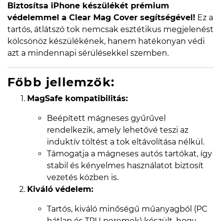
Biztosítsa iPhone készülékét prémium
védelemmel a Clear Mag Cover segítségével!
Ez a
tartós, átlátszó tok nemcsak esztétikus megjelenést
kölcsönöz készülékének, hanem hatékonyan védi
azt a mindennapi sérülésekkel szemben.
Főbb jellemzők:
MagSafe kompatibilitás:
Beépített mágneses gyűrűvel
rendelkezik, amely lehetővé teszi az
induktív töltést a tok eltávolítása nélkül.
Támogatja a mágneses autós tartókat, így
stabil és kényelmes használatot biztosít
vezetés közben is.
Kiváló védelem:
Tartós, kiváló minőségű műanyagból (PC
hátlap és TPU peremek) készült, hogy