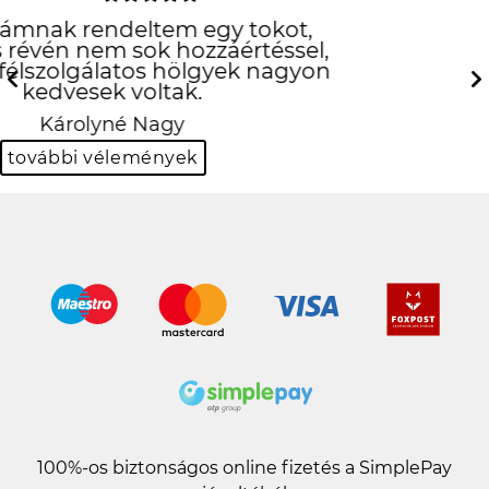
csúcs lett
köszi!
Previous
Next
Viktor Kovács
további vélemények
100%-os biztonságos online fizetés a SimplePay
jóvoltából