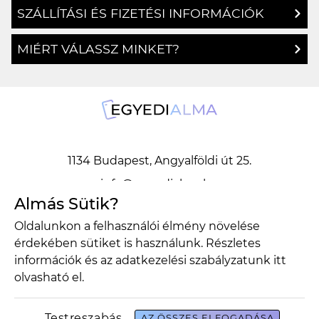
MIÉRT VÁLASSZ MINKET?
1134 Budapest, Angyalföldi út 25.
info@egyedialma.hu
Almás Sütik?
1134 Budapest, Angyalföldi út 25.
Oldalunkon a felhasználói élmény növelése
info@egyedialma.hu
érdekében sütiket is használunk. Részletes
információk és az adatkezelési szabályzatunk
itt
Adatkezelési szabályzat
Általános szerződési feltételek
olvasható el.
Copyright 2026 Egyedialma Design by BrandBar
Testreszabás
AZ ÖSSZES ELFOGADÁSA