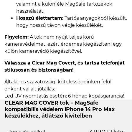
valamint a különféle MagSafe tartozékok
használatát.
Hosszú élettartam:
Tartós anyagokból készült,
hogy hosszú távon védje készülékét.
Figyelem:
A tok nem nyújt teljes körű
kameravédelmet, ezért érdemes kiegészíteni egy
külön kameravédő kiegészítővel.
Válassza a Clear Mag Covert, és tartsa telefonját
stílusosan és biztonságban!
Általános szavatossági kötelességeinken felül
önként vállalt jótállás:
Led UV nyomtatás esetén: 6 hónap kopásgarancia!
CLEAR MAG COVER tok – MagSafe
kompatibilis védelem iPhone 14 Pro Max
készülékhez, átlátszó kivitelben
3.990 Ft/db
Tervezés nélkül