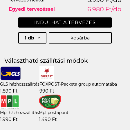
6.980 Ft/db
Egyedi tervezéssel
INDULHAT A TERVEZÉS
1 db
kosárba
Választható szállítási módok
GLS házhozszállítás
FOXPOST-Packeta group automatába
1.890 Ft
990 Ft
Mpl házhozszállítás
Mpl postapont
1.990 Ft
1.490 Ft