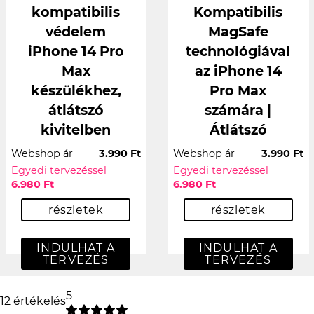
kompatibilis
Kompatibilis
védelem
MagSafe
iPhone 14 Pro
technológiával
Max
az iPhone 14
készülékhez,
Pro Max
átlátszó
számára |
kivitelben
Átlátszó
Webshop ár
3.990 Ft
Webshop ár
3.990 Ft
Egyedi tervezéssel
Egyedi tervezéssel
6.980 Ft
6.980 Ft
részletek
részletek
INDULHAT A
INDULHAT A
TERVEZÉS
TERVEZÉS
5
12 értékelés