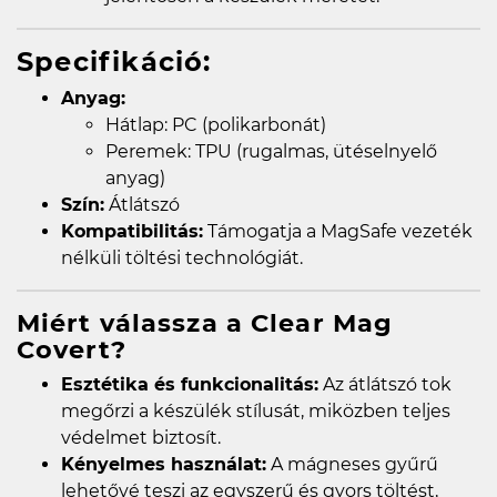
Specifikáció:
Anyag:
Hátlap: PC (polikarbonát)
Peremek: TPU (rugalmas, ütéselnyelő
anyag)
Szín:
Átlátszó
Kompatibilitás:
Támogatja a MagSafe vezeték
nélküli töltési technológiát.
Miért válassza a Clear Mag
Covert?
Esztétika és funkcionalitás:
Az átlátszó tok
megőrzi a készülék stílusát, miközben teljes
védelmet biztosít.
Kényelmes használat:
A mágneses gyűrű
lehetővé teszi az egyszerű és gyors töltést,