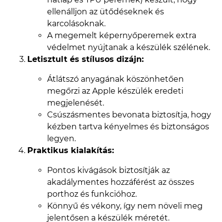
ellenálljon az ütődéseknek és
karcolásoknak.
A megemelt képernyőperemek extra
védelmet nyújtanak a készülék szélének.
Letisztult és stílusos dizájn:
Átlátszó anyagának köszönhetően
megőrzi az Apple készülék eredeti
megjelenését.
Csúszásmentes bevonata biztosítja, hogy
kézben tartva kényelmes és biztonságos
legyen.
Praktikus kialakítás:
Pontos kivágások biztosítják az
akadálymentes hozzáférést az összes
porthoz és funkcióhoz.
Könnyű és vékony, így nem növeli meg
jelentősen a készülék méretét.