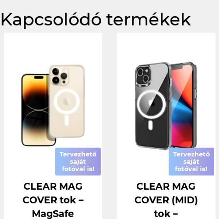
Kapcsolódó termékek
Tervezhető
Tervezhető
saját
saját
fotóval is!
fotóval is!
CLEAR MAG
CLEAR MAG
COVER tok –
COVER (MID)
MagSafe
tok –