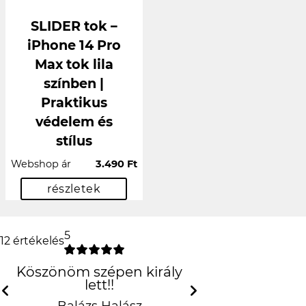
SLIDER tok –
iPhone 14 Pro
Max tok lila
színben |
Praktikus
védelem és
stílus
Webshop ár
3.490 Ft
részletek
5
12 értékelés
Köszönöm szépen király lett!!
Balázs Halász