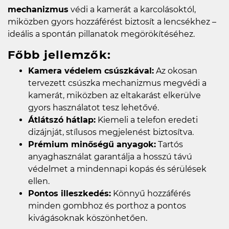
mechanizmus
védi a kamerát a karcolásoktól,
miközben gyors hozzáférést biztosít a lencsékhez –
ideális a spontán pillanatok megörökítéséhez.
Főbb jellemzők:
Kamera védelem csúszkával:
Az okosan
tervezett csúszka mechanizmus megvédi a
kamerát, miközben az eltakarást elkerülve
gyors használatot tesz lehetővé.
Átlátszó hátlap:
Kiemeli a telefon eredeti
dizájnját, stílusos megjelenést biztosítva.
Prémium minőségű anyagok:
Tartós
anyaghasználat garantálja a hosszú távú
védelmet a mindennapi kopás és sérülések
ellen.
Pontos illeszkedés:
Könnyű hozzáférés
minden gombhoz és porthoz a pontos
kivágásoknak köszönhetően.