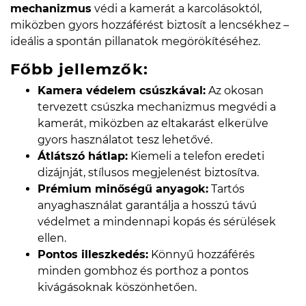
mechanizmus
védi a kamerát a karcolásoktól,
miközben gyors hozzáférést biztosít a lencsékhez –
ideális a spontán pillanatok megörökítéséhez.
Főbb jellemzők:
Kamera védelem csúszkával:
Az okosan
tervezett csúszka mechanizmus megvédi a
kamerát, miközben az eltakarást elkerülve
gyors használatot tesz lehetővé.
Átlátszó hátlap:
Kiemeli a telefon eredeti
dizájnját, stílusos megjelenést biztosítva.
Prémium minőségű anyagok:
Tartós
anyaghasználat garantálja a hosszú távú
védelmet a mindennapi kopás és sérülések
ellen.
Pontos illeszkedés:
Könnyű hozzáférés
minden gombhoz és porthoz a pontos
kivágásoknak köszönhetően.