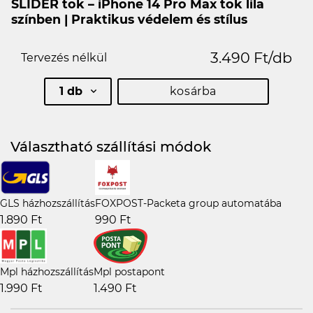
SLIDER tok – iPhone 14 Pro Max tok lila
színben | Praktikus védelem és stílus
3.490 Ft/db
Tervezés nélkül
1 db
kosárba
Választható szállítási módok
GLS házhozszállítás
FOXPOST-Packeta group automatába
1.890 Ft
990 Ft
Mpl házhozszállítás
Mpl postapont
1.990 Ft
1.490 Ft