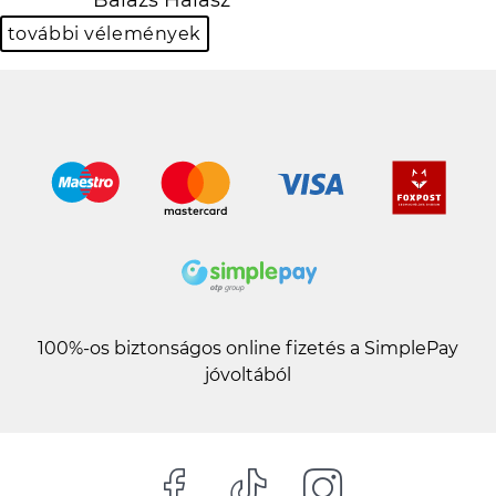
Previous
N
további vélemények
100%-os biztonságos online fizetés a SimplePay
jóvoltából