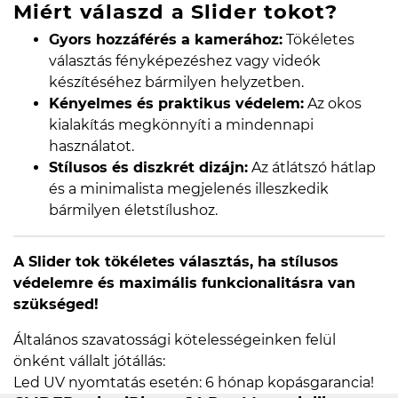
Miért válaszd a Slider tokot?
Gyors hozzáférés a kamerához:
Tökéletes
választás fényképezéshez vagy videók
készítéséhez bármilyen helyzetben.
Kényelmes és praktikus védelem:
Az okos
kialakítás megkönnyíti a mindennapi
használatot.
Stílusos és diszkrét dizájn:
Az átlátszó hátlap
és a minimalista megjelenés illeszkedik
bármilyen életstílushoz.
A Slider tok tökéletes választás, ha stílusos
védelemre és maximális funkcionalitásra van
szükséged!
Általános szavatossági kötelességeinken felül
önként vállalt jótállás:
Led UV nyomtatás esetén: 6 hónap kopásgarancia!