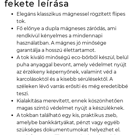
fekete
leírása
Elegáns klasszikus mágnessel rögzített flipes
tok.
Fő előnye a dupla mágneses záródás, ami
rendkívül kényelmes a mindennapi
használatban. A mágnes jó minősége
garantálja a hosszú élettartamot.
A tok kiváló minőségű eco-bőrből készül, belül
puha anyaggal bevont, amely védelmet nyújt
az érzékeny képernyőnek, valamint véd a
karcolásoktól és a kisebb sérülésektől. A
széleken lévő varrás erősíti és még eredetibbé
teszi.
Kialakítása merevített, ennek köszönhetően
magas szintű védelmet nyújt a készüléknek.
A tokban található egy kis, praktikus zseb,
amelybe bankkártyákat, pénzt vagy egyéb
szükséges dokumentumokat helyezhet el.