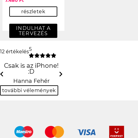
7.480 Ft
részletek
INDULHAT A
TERVEZÉS
5
12 értékelés
Csak is az iPhone!
:D
Previous
Next
Hanna Fehér
további vélemények