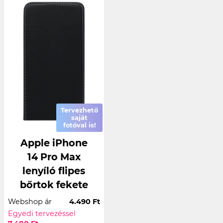
Tervezhető
saját
fotóval is!
Apple iPhone
14 Pro Max
lenyíló flipes
bőrtok fekete
Webshop ár
4.490 Ft
Egyedi tervezéssel