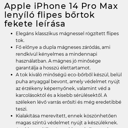
Apple iPhone 14 Pro Max
lenyíló flipes bőrtok
fekete
leírása
Elegáns klasszikus mágnessel rögzített flipes
tok.
Fő előnye a dupla mágneses záródás, ami
rendkívül kényelmes a mindennapi
használatban. A mágnes jó minősége
garantálja a hosszú élettartamot.
A tok kiváló minőségű eco-bőrből készül, belül
puha anyaggal bevont, amely védelmet nyújt
az érzékeny képernyőnek, valamint véd a
karcolásoktól és a kisebb sérülésektől. A
széleken lévő varrás erősíti és még eredetibbé
teszi.
Kialakítása merevített, ennek köszönhetően
magas szintű védelmet nyújt a készüléknek.