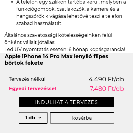
A telefon egy szilikon tartóba kerül, melyben a
funkciógombok, csatlakozók, a kamera és a
hangszórók kivágása lehetővé teszi a telefon
szabad használatát.
Általános szavatossági kötelességeinken felül
önként vállalt jótállás:
Led UV nyomtatás esetén: 6 hónap kopásgarancia!
Apple iPhone 14 Pro Max lenyíló flipes
bőrtok fekete
4.490 Ft/db
Tervezés nélkül
7.480 Ft/db
Egyedi tervezéssel
INDULHAT A TERVEZÉS
1 db
kosárba