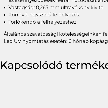
és szennyeződések felhalmozódását a fóli
Vastagság: 0,265 mm ultravékony kivitel
Könnyű, egyszerű felhelyezés.
Törlőkendő a felhelyezéshez.
Általános szavatossági kötelességeinken felü
Led UV nyomtatás esetén: 6 hónap kopásg
Kapcsolódó termék