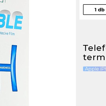
1 db
Tele
term
Apple iP