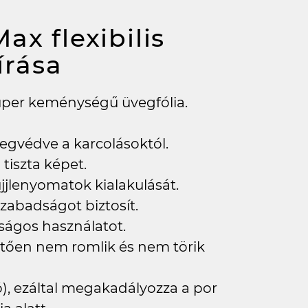
ax flexibilis
írása
szuper keménységű üvegfólia.
egvédve a karcolásoktól.
 tiszta képet.
jlenyomatok kialakulását.
zabadságot biztosít.
nságos használatot.
tően nem romlik és nem törik
tó), ezáltal megakadályozza a por