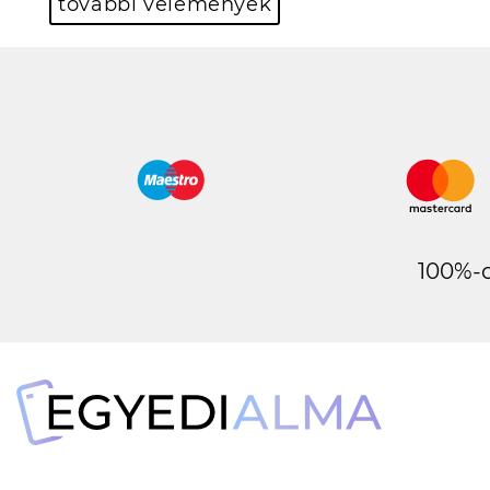
további vélemények
100%-o