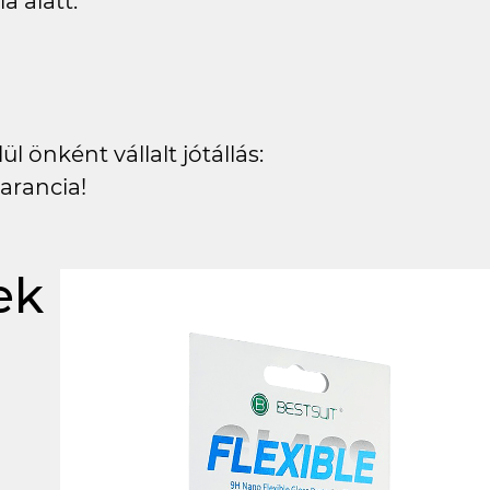
a alatt.
l önként vállalt jótállás:
arancia!
ek