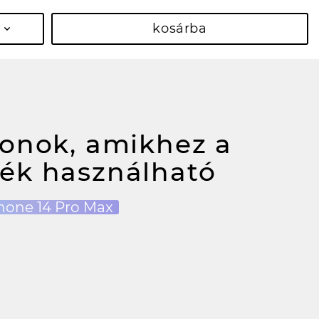
kosárba
fonok, amikhez a
ék használható
hone 14 Pro Max