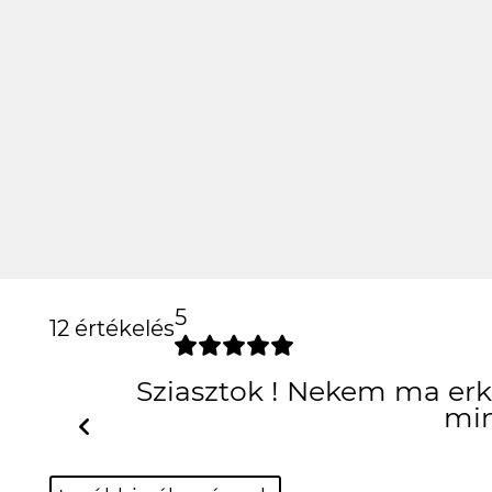
5
12 értékelés
Sziasztok ! Nekem ma erke
min
Previous