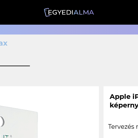
ax
Apple iP
képerny
Tervezés 