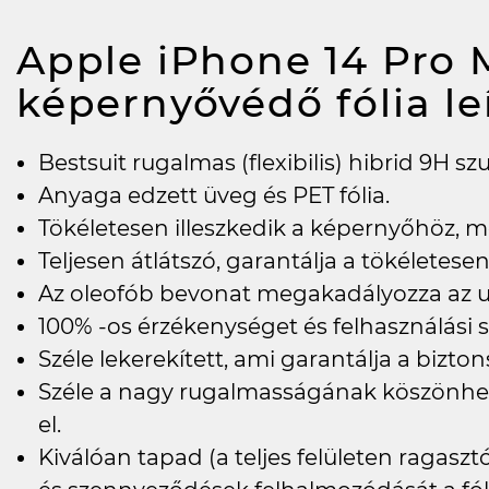
Apple iPhone 14 Pro M
képernyővédő fólia
le
Bestsuit rugalmas (flexibilis) hibrid 9H 
Anyaga edzett üveg és PET fólia.
Tökéletesen illeszkedik a képernyőhöz, m
Teljesen átlátszó, garantálja a tökéletesen
Az oleofób bevonat megakadályozza az uj
100% -os érzékenységet és felhasználási s
Széle lekerekített, ami garantálja a bizto
Széle a nagy rugalmasságának köszönhe
el.
Kiválóan tapad (a teljes felületen ragasz