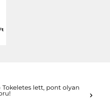
Ft
Tokeletes lett, pont olyan
oru!
Next