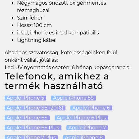
Négymagos ónozott oxigénmentes
rézmaghuzal
Szín: fehér
Hossz: 100 cm
iPad, iPhone és iPod kompatibilis
Lightning kábel
Általános szavatossági kötelességeinken felül
önként vállalt jótállás:
Led UV nyomtatás esetén: 6 hónap kopásgarancia!
Telefonok, amikhez a
termék használható
Apple iPhone 5
Apple iPhone 5S
Apple iPhone SE (2016)
Apple iPhone 6
Apple iPhone 6S
Apple iPhone 6 Plus
Apple iPhone 6S Plus
Apple iPhone 7
Apple iPhone 7 Plus
Apple iPhone 8