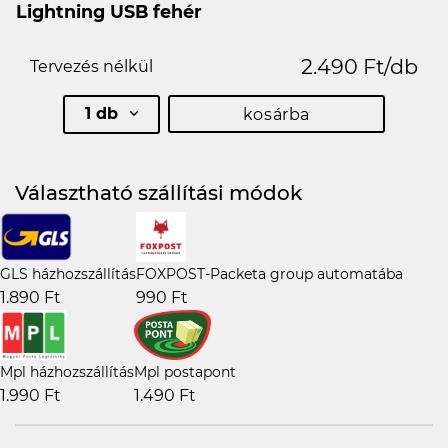
Lightning USB fehér
2.490 Ft/db
Tervezés nélkül
1 db
kosárba
Választható szállítási módok
GLS házhozszállítás
FOXPOST-Packeta group automatába
1.890 Ft
990 Ft
Mpl házhozszállítás
Mpl postapont
1.990 Ft
1.490 Ft