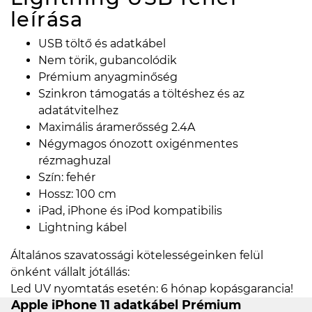
leírása
USB töltő és adatkábel
Nem törik, gubancolódik
Prémium anyagminőség
Szinkron támogatás a töltéshez és az
adatátvitelhez
Maximális áramerősség 2.4A
Négymagos ónozott oxigénmentes
rézmaghuzal
Szín: fehér
Hossz: 100 cm
iPad, iPhone és iPod kompatibilis
Lightning kábel
Általános szavatossági kötelességeinken felül
önként vállalt jótállás:
Led UV nyomtatás esetén: 6 hónap kopásgarancia!
Apple iPhone 11 adatkábel Prémium