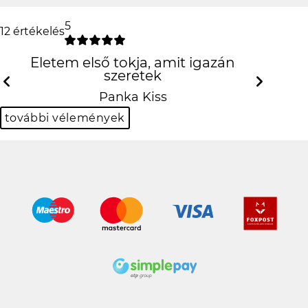
5
12 értékelés
Életem első tokja, amit igazán szeretek
Panka Kiss
Previous
N
további vélemények