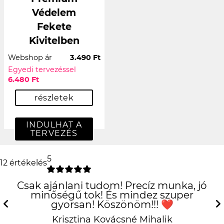
Védelem
Fekete
Kivitelben
Webshop ár
3.490 Ft
Egyedi tervezéssel
6.480 Ft
részletek
INDULHAT A
TERVEZÉS
5
12 értékelés
Csak ajánlani tudom! Precíz munka, jó
minőségű tok! És mindez szuper
gyorsan! Köszönöm!!! ❤️
Previous
N
Krisztina Kovácsné Mihalik