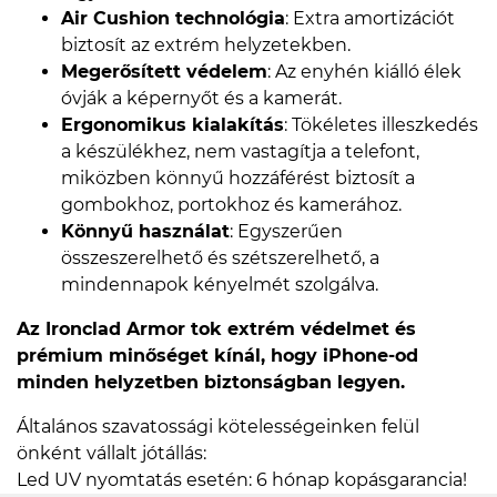
Air Cushion technológia
: Extra amortizációt
biztosít az extrém helyzetekben.
Megerősített védelem
: Az enyhén kiálló élek
óvják a képernyőt és a kamerát.
Ergonomikus kialakítás
: Tökéletes illeszkedés
a készülékhez, nem vastagítja a telefont,
miközben könnyű hozzáférést biztosít a
gombokhoz, portokhoz és kamerához.
Könnyű használat
: Egyszerűen
összeszerelhető és szétszerelhető, a
mindennapok kényelmét szolgálva.
Az Ironclad Armor tok extrém védelmet és
prémium minőséget kínál, hogy iPhone-od
minden helyzetben biztonságban legyen.
Általános szavatossági kötelességeinken felül
önként vállalt jótállás:
Led UV nyomtatás esetén: 6 hónap kopásgarancia!