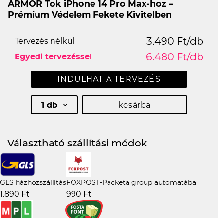
ARMOR Tok iPhone 14 Pro Max-hoz –
Prémium Védelem Fekete Kivitelben
3.490 Ft/db
Tervezés nélkül
6.480 Ft/db
Egyedi tervezéssel
INDULHAT A TERVEZÉS
1 db
kosárba
Választható szállítási módok
GLS házhozszállítás
FOXPOST-Packeta group automatába
1.890 Ft
990 Ft