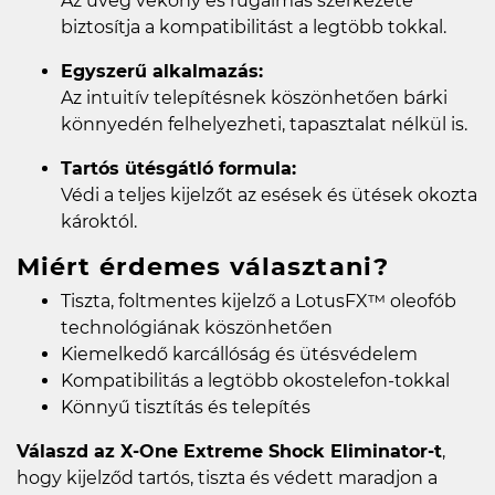
Az üveg vékony és rugalmas szerkezete
biztosítja a kompatibilitást a legtöbb tokkal.
Egyszerű alkalmazás:
Az intuitív telepítésnek köszönhetően bárki
könnyedén felhelyezheti, tapasztalat nélkül is.
Tartós ütésgátló formula:
Védi a teljes kijelzőt az esések és ütések okozta
károktól.
Miért érdemes választani?
Tiszta, foltmentes kijelző a LotusFX™ oleofób
technológiának köszönhetően
Kiemelkedő karcállóság és ütésvédelem
Kompatibilitás a legtöbb okostelefon-tokkal
Könnyű tisztítás és telepítés
Válaszd az X-One Extreme Shock Eliminator-t
,
hogy kijelződ tartós, tiszta és védett maradjon a