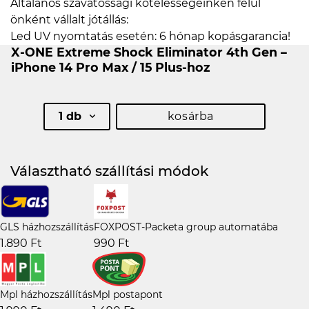
Általános szavatossági kötelességeinken felül
önként vállalt jótállás:
Led UV nyomtatás esetén: 6 hónap kopásgarancia!
X-ONE Extreme Shock Eliminator 4th Gen –
iPhone 14 Pro Max / 15 Plus-hoz
1 db
kosárba
Választható szállítási módok
GLS házhozszállítás
FOXPOST-Packeta group automatába
1.890 Ft
990 Ft
Mpl házhozszállítás
Mpl postapont