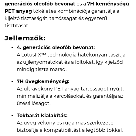
generációs oleofób bevonat
és a
7H keménységű
PET anyag
tökéletes kombinációja garantálja a
kijelző tisztaságát, tartósságát és egyszerű
tisztítását.
Jellemzők:
4. generációs oleofób bevonat:
A LotusFX™ technológia hatékonyan taszítja
az ujjlenyomatokat és a foltokat, így kijelződ
mindig tiszta marad.
7H üvegkeménység:
Az ultravékony PET anyag tartósságot nyújt,
minimalizálja a karcolásokat, és garantálja az
ütésállóságot.
Tokbarát kialakítás:
Az üveg vékony és rugalmas szerkezete
biztosítja a kompatibilitást a legtöbb tokkal.