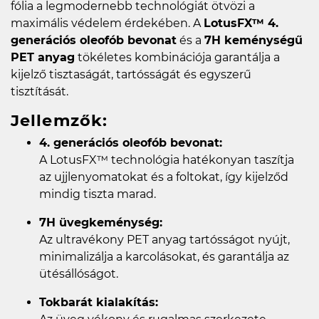
fólia a legmodernebb technológiát ötvözi a
maximális védelem érdekében. A
LotusFX™ 4.
generációs oleofób bevonat
és a
7H keménységű
PET anyag
tökéletes kombinációja garantálja a
kijelző tisztaságát, tartósságát és egyszerű
tisztítását.
Jellemzők:
4. generációs oleofób bevonat:
A LotusFX™ technológia hatékonyan taszítja
az ujjlenyomatokat és a foltokat, így kijelződ
mindig tiszta marad.
7H üvegkeménység:
Az ultravékony PET anyag tartósságot nyújt,
minimalizálja a karcolásokat, és garantálja az
ütésállóságot.
Tokbarát kialakítás: