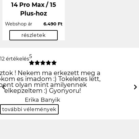
14 Pro Max / 15
Plus-hoz
Webshop ár
6.490 Ft
részletek
5
12 értékelés
csúcs lett
köszi!
Previous
Next
Viktor Kovács
további vélemények