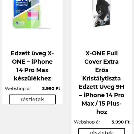
Edzett üveg X-
X-ONE Full
ONE – iPhone
Cover Extra
14 Pro Max
Erős
készülékhez
Kristálytiszta
Edzett Üveg 9H
Webshop ár
3.990 Ft
– iPhone 14 Pro
részletek
Max / 15 Plus-
hoz
Webshop ár
5.990 Ft
részletek