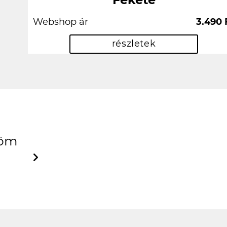
Webshop ár
3.490 
részletek
, köszönöm szepen
Next
s-Kuti