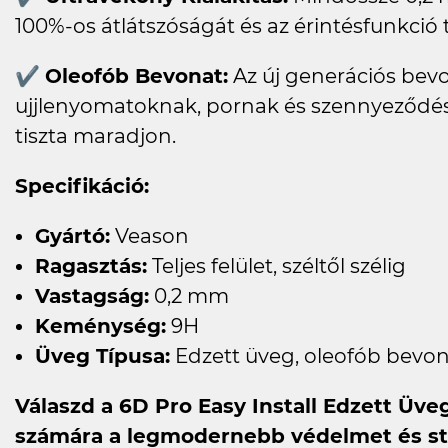
100%-os átlátszóságát és az érintésfunkció
✔
Oleofób Bevonat:
Az új generációs bevon
ujjlenyomatoknak, pornak és szennyeződé
tiszta maradjon.
Specifikáció:
Gyártó:
Veason
Ragasztás:
Teljes felület, széltől szélig
Vastagság:
0,2 mm
Keménység:
9H
Üveg Típusa:
Edzett üveg, oleofób bevona
Válaszd a 6D Pro Easy Install Edzett Üveg
számára a legmodernebb védelmet és stí