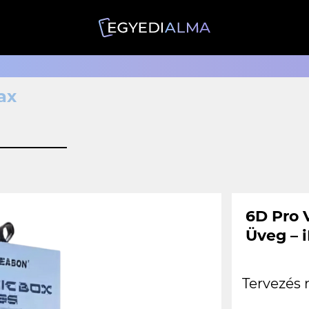
ax
6D Pro 
Üveg – 
Tervezés 