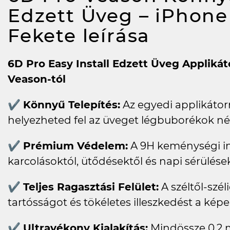
Edzett Üveg – iPhone
Fekete
leírása
6D Pro Easy Install Edzett Üveg Applikát
Veason-tól
✔
Könnyű Telepítés:
Az egyedi applikátor
helyezheted fel az üveget légbuborékok nél
✔
Prémium Védelem:
A 9H keménységi i
karcolásoktól, ütődésektől és napi sérülések
✔
Teljes Ragasztási Felület:
A széltől-szél
tartósságot és tökéletes illeszkedést a kép
✔
Ultravékony Kialakítás:
Mindössze 0,2 m