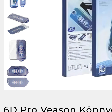
6D Pro Veason Könny