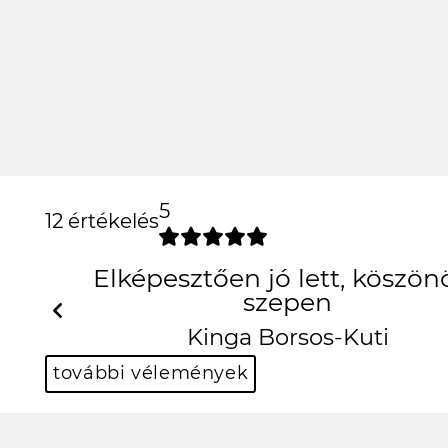
5
12 értékelés
Elképesztően jó lett
Previous
Kinga Borso
további vélemények