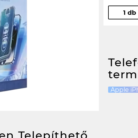
1 db
Tele
term
Apple iP
en Telepíthető