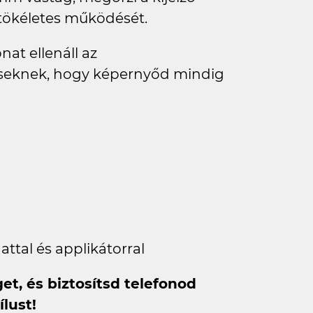
 tökéletes működését.
at ellenáll az
seknek, hogy képernyőd mindig
ttal és applikátorral
et, és biztosítsd telefonod
lust!