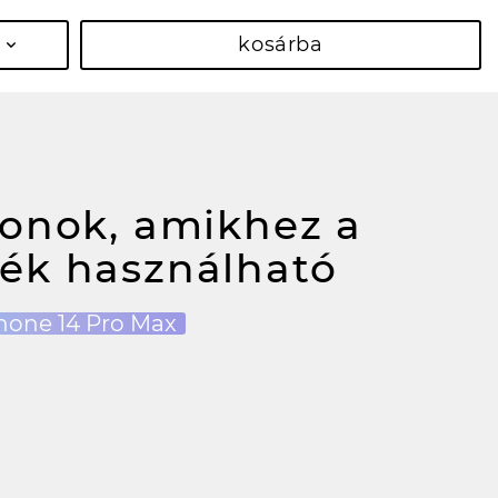
kosárba
fonok, amikhez a
ék használható
hone 14 Pro Max