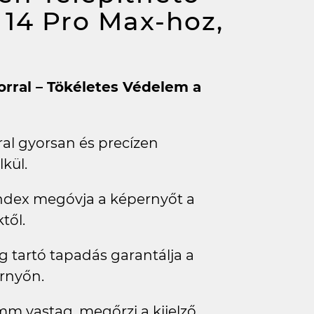
 14 Pro Max-hoz,
orral – Tökéletes Védelem a
ral gyorsan és precízen
kül.
ndex megóvja a képernyőt a
től.
ig tartó tapadás garantálja a
ernyőn.
m vastag, megőrzi a kijelző