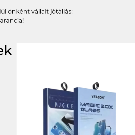
l önként vállalt jótállás:
arancia!
ek