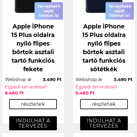
Tervezhető
Tervezhető
saját
saját
fotóval is!
fotóval is!
Apple iPhone
Apple iPhone
15 Plus oldalra
15 Plus oldalra
nyíló flipes
nyíló flipes
bőrtok asztali
bőrtok asztali
tartó funkciós
tartó funkciós
fekete
sötétkék
Webshop ár
3.490 Ft
Webshop ár
3.490 Ft
Egyedi tervezéssel
Egyedi tervezéssel
6.480 Ft
6.480 Ft
részletek
részletek
INDULHAT A
INDULHAT A
TERVEZÉS
TERVEZÉS