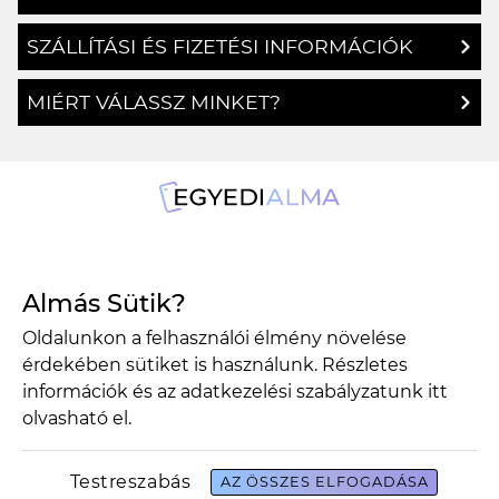
SZÁLLÍTÁSI ÉS FIZETÉSI INFORMÁCIÓK
MIÉRT VÁLASSZ MINKET?
1134 Budapest, Angyalföldi út 25.
Almás Sütik?
info@egyedialma.hu
Oldalunkon a felhasználói élmény növelése
érdekében sütiket is használunk. Részletes
1134 Budapest, Angyalföldi út 25.
információk és az adatkezelési szabályzatunk
itt
olvasható el.
info@egyedialma.hu
Testreszabás
AZ ÖSSZES ELFOGADÁSA
Adatkezelési szabályzat
Általános szerződési feltételek