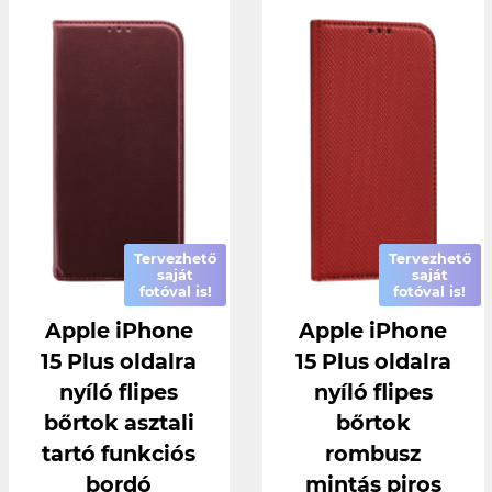
Tervezhető
Tervezhető
saját
saját
fotóval is!
fotóval is!
Apple iPhone
Apple iPhone
15 Plus oldalra
15 Plus oldalra
nyíló flipes
nyíló flipes
bőrtok asztali
bőrtok
tartó funkciós
rombusz
bordó
mintás piros