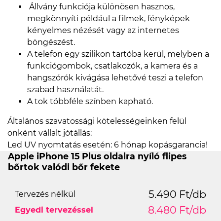
Állvány funkciója különösen hasznos,
megkönnyíti például a filmek, fényképek
kényelmes nézését vagy az internetes
böngészést.
A telefon egy szilikon tartóba kerül, melyben a
funkciógombok, csatlakozók, a kamera és a
hangszórók kivágása lehetővé teszi a telefon
szabad használatát.
A tok többféle színben kapható.
Általános szavatossági kötelességeinken felül
önként vállalt jótállás:
Led UV nyomtatás esetén: 6 hónap kopásgarancia!
Apple iPhone 15 Plus oldalra nyíló flipes
bőrtok valódi bőr fekete
5.490 Ft/db
Tervezés nélkül
8.480 Ft/db
Egyedi tervezéssel