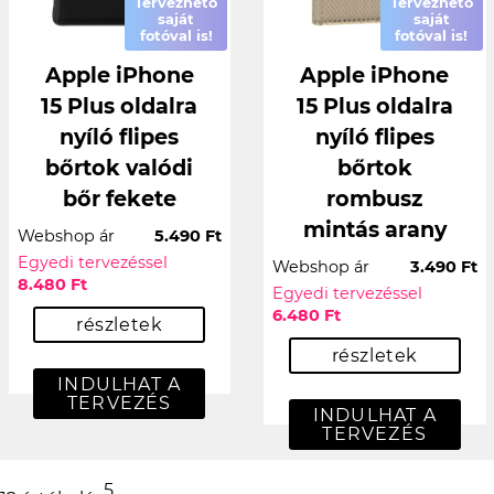
Tervezhető
Tervezhető
saját
saját
fotóval is!
fotóval is!
Apple iPhone
Apple iPhone
15 Plus oldalra
15 Plus oldalra
nyíló flipes
nyíló flipes
bőrtok valódi
bőrtok
bőr fekete
rombusz
mintás arany
Webshop ár
5.490 Ft
Egyedi tervezéssel
Webshop ár
3.490 Ft
8.480 Ft
Egyedi tervezéssel
6.480 Ft
részletek
részletek
INDULHAT A
TERVEZÉS
INDULHAT A
TERVEZÉS
5