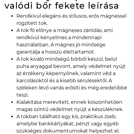
valódi bőr fekete
leírása
Rendkívül elegáns és stílusos, erős mágnessel
rögzített tok.
A tok fő előnye a mágneses záródás, ami
rendkívül kényelmes a mindennapi
használatban. A mágnes jó minősége
garantálja a hosszú élettartamot.
A tok kiváló minőségű bőrből készül, belül
puha anyaggal bevont, amely védelmet nyújt
az érzékeny képernyőnek, valamint véd a
karcolásoktól és a kisebb sérülésektől. A
széleken lévő varrás erősíti és még eredetibbé
teszi.
Kialakítása merevített, ennek köszönhetően
magas szintű védelmet nyújt a készüléknek.
A tokban található egy kis, praktikus zseb,
amelybe bankkártyákat, pénzt vagy egyéb
szükséges dokumentumokat helyezhet el.