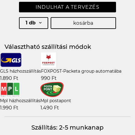
INDULHAT A TERVEZÉS
1 db
kosárba
Választható szállítási módok
GLS házhozszállítás
FOXPOST-Packeta group automatába
1.890 Ft
990 Ft
Mpl házhozszállítás
Mpl postapont
1.990 Ft
1.490 Ft
Szállítás: 2-5 munkanap