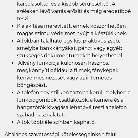
karcolásoktól és a kisebb sérülésektől. A
széleken lévő varrás erősíti és még eredetibbé
teszi.
Kialakítása merevített, ennek köszönhetően
magas szintű védelmet nyújt a készüléknek.
A tokban található egy kis, praktikus zseb,
amelybe bankkártyákat, pénzt vagy egyéb
szükséges dokumentumokat helyezhet el.
Állvány funkciója különösen hasznos,
megkönnyíti például a filmek, fényképek
kényelmes nézését vagy az internetes
böngészést.
A telefon egy szilikon tartóba kerül, melyben a
funkciógombok, csatlakozók, a kamera és a
hangszórók kivágása lehetővé teszi a telefon
szabad használatát.
A tok többféle színben kapható.
Általános szavatossági kötelességeinken felül