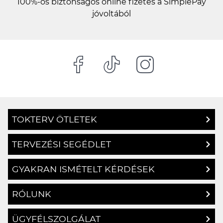
100%-os biztonságos online fizetés a SimplePay
jóvoltából
TOKTERV ÖTLETEK
TERVEZÉSI SEGÉDLET
GYAKRAN ISMÉTELT KÉRDÉSEK
RÓLUNK
ÜGYFÉLSZOLGÁLAT