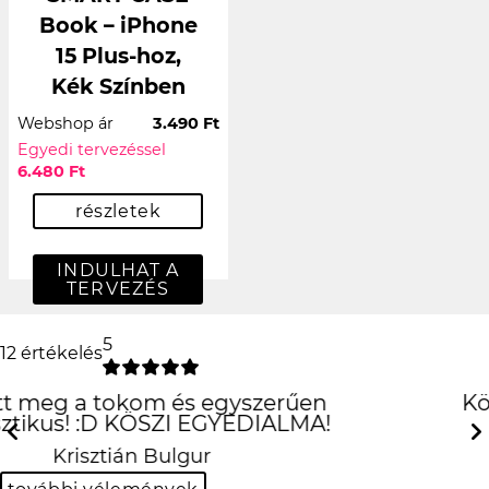
Book – iPhone
15 Plus-hoz,
Kék Színben
Webshop ár
3.490 Ft
Egyedi tervezéssel
6.480 Ft
részletek
INDULHAT A
TERVEZÉS
5
12 értékelés
Köszönöm szépen király
lett!!
Previous
Next
Balázs Halász