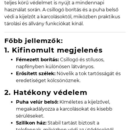
teljes körű védelmet is nyújt a mindennapi
használat során. A csillogó borítás és a puha belső
védi a kijelzőt a karcolásoktól, miközben praktikus
tárolási és állvány funkciókat kínál.
Főbb jellemzők:
1. Kifinomult megjelenés
Fémezett borítás:
Csillogó és stílusos,
napfényben különösen látványos.
Erősített szélek:
Növelik a tok tartósságát és
eredetiséget kölcsönöznek.
2. Hatékony védelem
Puha velúr belső:
Kíméletes a kijelzővel,
megakadályozza a karcolásokat és kisebb
sérüléseket.
Szilikon ház:
Stabil tartást biztosít a
telefonnak, miközben védi az ütődésektől.