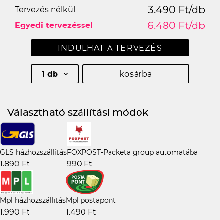
3.490 Ft/db
Tervezés nélkül
6.480 Ft/db
Egyedi tervezéssel
INDULHAT A TERVEZÉS
1 db
kosárba
Választható szállítási módok
GLS házhozszállítás
FOXPOST-Packeta group automatába
1.890 Ft
990 Ft
Mpl házhozszállítás
Mpl postapont
1.990 Ft
1.490 Ft