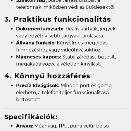
Szilikon ház:
Stabil tartást biztosít a
telefonnak, miközben védi az ütődésektől.
3. Praktikus funkcionalitás
Dokumentumzseb:
Ideális kártyák, jegyek
vagy egyéb kisebb tárgyak tárolására.
Állvány funkció:
Kényelmes megoldás
filmnézéshez vagy videóhívásokhoz.
Mágneses kapocs:
Stabil záródást biztosít,
megakadályozva a véletlen kinyílást.
4. Könnyű hozzáférés
Precíz kivágások:
Minden port és gomb
elérhető, a telefon teljes funkcionalitása
biztosított.
Specifikációk:
Anyag:
Műanyag, TPU, puha velúr belső