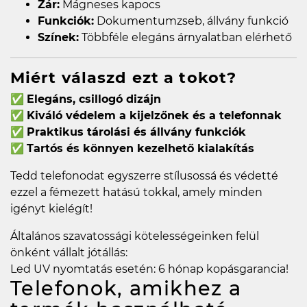
Zár:
Mágneses kapocs
Funkciók:
Dokumentumzseb, állvány funkció
Színek:
Többféle elegáns árnyalatban elérhető
Miért válaszd ezt a tokot?
✅
Elegáns, csillogó dizájn
✅
Kiváló védelem a kijelzőnek és a telefonnak
✅
Praktikus tárolási és állvány funkciók
✅
Tartós és könnyen kezelhető kialakítás
Tedd telefonodat egyszerre stílusossá és védetté
ezzel a fémezett hatású tokkal, amely minden
igényt kielégít!
Általános szavatossági kötelességeinken felül
önként vállalt jótállás:
Led UV nyomtatás esetén: 6 hónap kopásgarancia!
Telefonok, amikhez a