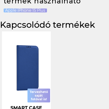
termék használható
Apple iPhone 15 Plus
Kapcsolódó termékek
Tervezhető
saját
fotóval is!
SMART CASE