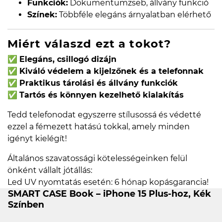
Funkciók:
Dokumentumzseb, állvány funkció
Színek:
Többféle elegáns árnyalatban elérhető
Miért válaszd ezt a tokot?
✅
Elegáns, csillogó dizájn
✅
Kiváló védelem a kijelzőnek és a telefonnak
✅
Praktikus tárolási és állvány funkciók
✅
Tartós és könnyen kezelhető kialakítás
Tedd telefonodat egyszerre stílusossá és védetté
ezzel a fémezett hatású tokkal, amely minden
igényt kielégít!
Általános szavatossági kötelességeinken felül
önként vállalt jótállás:
Led UV nyomtatás esetén: 6 hónap kopásgarancia!
SMART CASE Book – iPhone 15 Plus-hoz, Kék
Színben