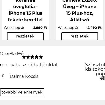
kerámia
Camera Edzett
üvegfólia -
Üveg – iPhone
iPhone 15 Plus
15 Plus-hoz,
fekete kerettel
Átlátszó
Webshop ár
2.990 Ft
Webshop ár
2.490 Ft
részletek
részletek
5
12 értékelés
Sziasztok ! Nekem ma erkezett meg a
kis tokom es imadom :) Tokeletes lett,
pont olyan mint amilyennek
elkepzeltem :) Gyonyoru!
Previous
N
Erika Banyik
további vélemények