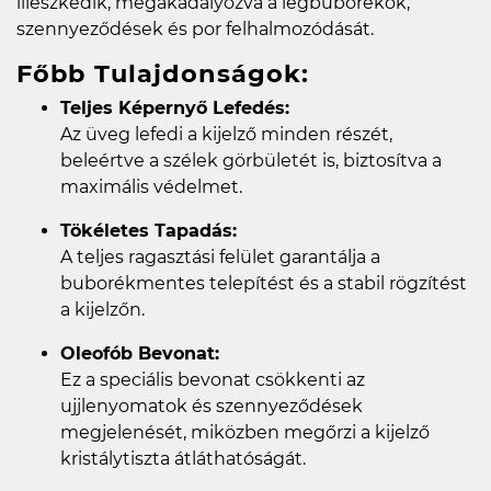
illeszkedik, megakadályozva a légbuborékok,
szennyeződések és por felhalmozódását.
Főbb Tulajdonságok:
Teljes Képernyő Lefedés:
Az üveg lefedi a kijelző minden részét,
beleértve a szélek görbületét is, biztosítva a
maximális védelmet.
Tökéletes Tapadás:
A teljes ragasztási felület garantálja a
buborékmentes telepítést és a stabil rögzítést
a kijelzőn.
Oleofób Bevonat:
Ez a speciális bevonat csökkenti az
ujjlenyomatok és szennyeződések
megjelenését, miközben megőrzi a kijelző
kristálytiszta átláthatóságát.