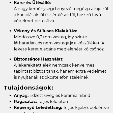
Karc- és Ütésálló:
A nagy keménységi tényező megóvja a kijelzőt
a karcolásoktól és sérülésektől, hosszú távú
védelmet biztosítva.
Vékony és Stílusos Kialakítás:
Mindössze 0,3 mm vastag, így szinte
láthatatlan, és nem vastagítja a készüléket. A
fekete keret elegáns megjelenést kölcsönöz.
Biztonságos Használat:
A lekerekített élek nemcsak kényelmes
tapintást biztosítanak, hanem extra védelmet
is nyújtanak az okostelefon széleinek.
Tulajdonságok:
Anyag:
Edzett üveg és kerámia hibrid
Ragasztás:
Teljes felületen
Képernyő Lefedettség:
Teljes kijelző, beleértve