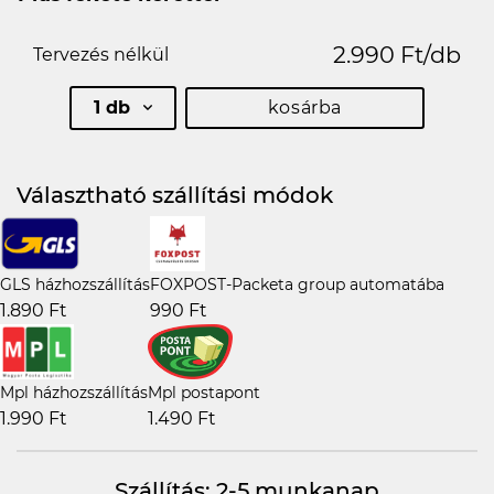
2.990 Ft/db
Tervezés nélkül
1 db
kosárba
Választható szállítási módok
GLS házhozszállítás
FOXPOST-Packeta group automatába
1.890 Ft
990 Ft
Mpl házhozszállítás
Mpl postapont
1.990 Ft
1.490 Ft
Szállítás: 2-5 munkanap