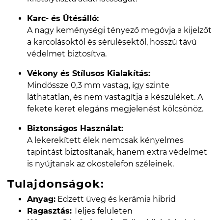
Karc- és Ütésálló:
A nagy keménységi tényező megóvja a kijelzőt
a karcolásoktól és sérülésektől, hosszú távú
védelmet biztosítva.
Vékony és Stílusos Kialakítás:
Mindössze 0,3 mm vastag, így szinte
láthatatlan, és nem vastagítja a készüléket. A
fekete keret elegáns megjelenést kölcsönöz.
Biztonságos Használat:
A lekerekített élek nemcsak kényelmes
tapintást biztosítanak, hanem extra védelmet
is nyújtanak az okostelefon széleinek.
Tulajdonságok:
Anyag:
Edzett üveg és kerámia hibrid
Ragasztás:
Teljes felületen