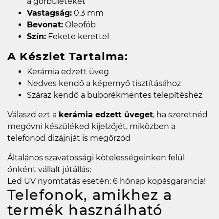
a görbületeket
Vastagság:
0,3 mm
Bevonat:
Oleofób
Szín:
Fekete kerettel
A Készlet Tartalma:
Kerámia edzett üveg
Nedves kendő a képernyő tisztításához
Száraz kendő a buborékmentes telepítéshez
Válaszd ezt a
kerámia edzett üveget
, ha szeretnéd
megóvni készüléked kijelzőjét, miközben a
telefonod dizájnját is megőrzöd
Általános szavatossági kötelességeinken felül
önként vállalt jótállás:
Led UV nyomtatás esetén: 6 hónap kopásgarancia!
Telefonok, amikhez a
termék használható