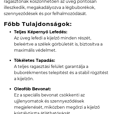
ragasztónak köszönhetően az üveg pontosan
illeszkedik, megakadályozva a légbuborékok,
szennyeződések és por felhalmozódását.
Főbb Tulajdonságok:
Teljes Képernyő Lefedés:
Az üveg lefedi a kijelző minden részét,
beleértve a szélek görbületét is, biztosítva a
maximális védelmet.
Tökéletes Tapadás:
A teljes ragasztási felület garantálja a
buborékmentes telepítést és a stabil rögzítést
a kijelzőn.
Oleofób Bevonat:
Ez a speciális bevonat csökkenti az
ujjlenyomatok és szennyeződések
megjelenését, miközben megőrzi a kijelző
kristálytiszta átláthatóságát.