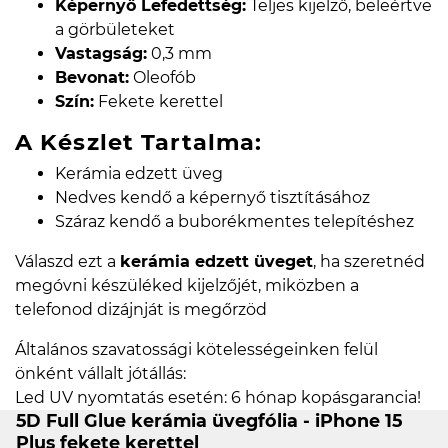
Képernyő Lefedettség:
Teljes kijelző, beleértve
a görbületeket
Vastagság:
0,3 mm
Bevonat:
Oleofób
Szín:
Fekete kerettel
A Készlet Tartalma:
Kerámia edzett üveg
Nedves kendő a képernyő tisztításához
Száraz kendő a buborékmentes telepítéshez
Válaszd ezt a
kerámia edzett üveget
, ha szeretnéd
megóvni készüléked kijelzőjét, miközben a
telefonod dizájnját is megőrzöd
Általános szavatossági kötelességeinken felül
önként vállalt jótállás:
Led UV nyomtatás esetén: 6 hónap kopásgarancia!
5D Full Glue kerámia üvegfólia - iPhone 15
Plus fekete kerettel