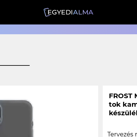
FROST 
tok kam
készülé
Tervezés 