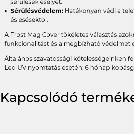
sérülések esélyét.
Sérülésvédelem:
Hatékonyan védi a telef
és esésektől.
A Frost Mag Cover tökéletes választás azo
funkcionalitást és a megbízható védelmet 
Általános szavatossági kötelességeinken felü
Led UV nyomtatás esetén: 6 hónap kopásg
Kapcsolódó termék