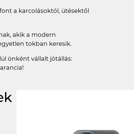
ont a karcolásoktól, ütésektől
knak, akik a modern
egyetlen tokban keresik.
l önként vállalt jótállás:
arancia!
ek