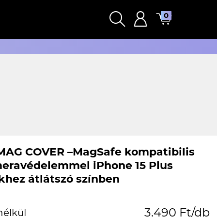
0
MAG COVER –MagSafe kompatibilis
eravédelemmel iPhone 15 Plus
khez átlátszó színben
3.490 Ft/db
nélkül