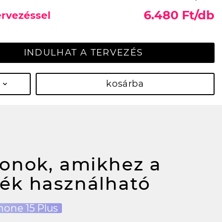
6.480 Ft/db
ervezéssel
INDULHAT A TERVEZÉS
kosárba
fonok, amikhez a
ék használható
hone 15 Plus