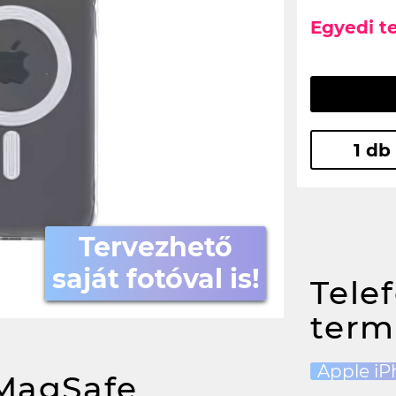
Egyedi t
1 db
Tervezhető
saját fotóval is!
Tele
term
Apple iP
MagSafe