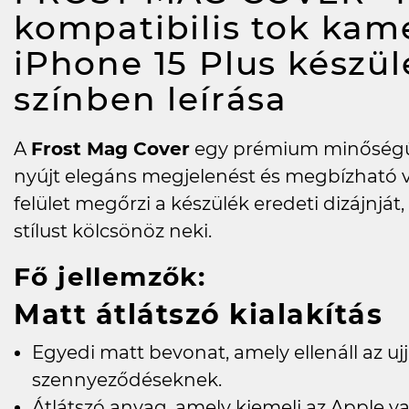
kompatibilis tok ka
iPhone 15 Plus készül
színben
leírása
A
Frost Mag Cover
egy prémium minőségű 
nyújt elegáns megjelenést és megbízható v
felület megőrzi a készülék eredeti dizájnját
stílust kölcsönöz neki.
Fő jellemzők:
Matt átlátszó kialakítás
Egyedi matt bevonat, amely ellenáll az u
szennyeződéseknek.
Átlátszó anyag, amely kiemeli az Apple 