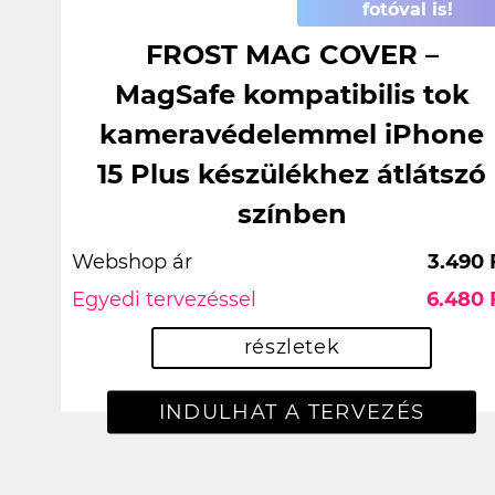
fotóval is!
FROST MAG COVER –
MagSafe kompatibilis tok
kameravédelemmel iPhone
15 Plus készülékhez átlátszó
színben
Webshop ár
3.490 
Egyedi tervezéssel
6.480 
részletek
INDULHAT A TERVEZÉS