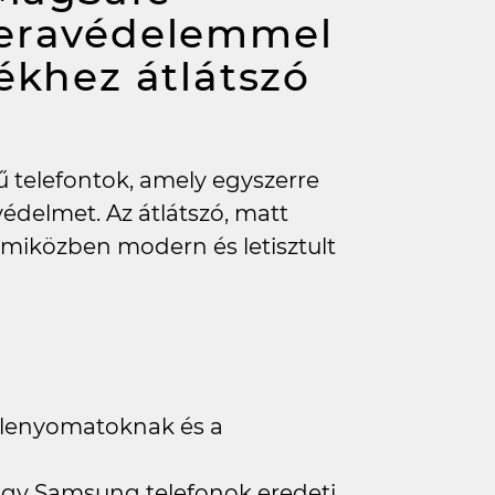
meravédelemmel
ékhez átlátszó
telefontok, amely egyszerre
édelmet. Az átlátszó, matt
, miközben modern és letisztult
jjlenyomatoknak és a
vagy Samsung telefonok eredeti