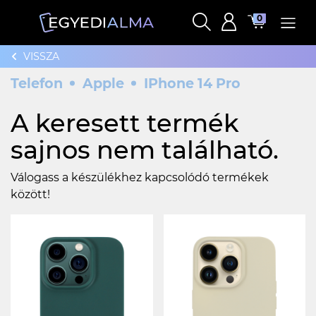
0
VISSZA
Telefon
Apple
IPhone 14 Pro
A keresett termék
sajnos nem található.
Válogass a készülékhez kapcsolódó termékek
között!