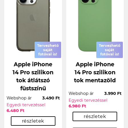
Tervezhető
Tervezhető
saját
saját
fotóval is!
fotóval is!
Apple iPhone
Apple iPhone
14 Pro szilikon
14 Pro szilikon
tok átlátszó
tok mentazöld
füstszínű
Webshop ár
3.990 Ft
Webshop ár
3.490 Ft
Egyedi tervezéssel
Egyedi tervezéssel
6.980 Ft
6.480 Ft
részletek
részletek