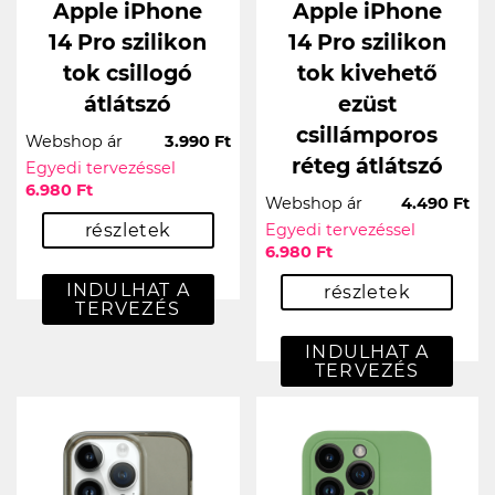
Apple iPhone
Apple iPhone
14 Pro szilikon
14 Pro szilikon
tok csillogó
tok kivehető
átlátszó
ezüst
csillámporos
Webshop ár
3.990 Ft
réteg átlátszó
Egyedi tervezéssel
6.980 Ft
Webshop ár
4.490 Ft
részletek
Egyedi tervezéssel
6.980 Ft
INDULHAT A
részletek
TERVEZÉS
INDULHAT A
TERVEZÉS