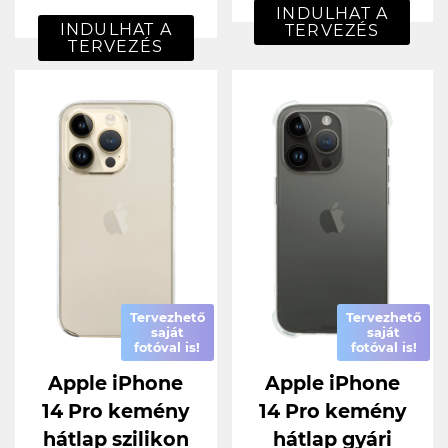
INDULHAT A
INDULHAT A
TERVEZÉS
TERVEZÉS
Tervezhető
Tervezhető
saját
saját
fotóval is!
fotóval is!
Apple iPhone
Apple iPhone
14 Pro kemény
14 Pro kemény
hátlap szilikon
hátlap gyári