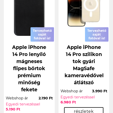
Tervezhető
Tervezhető
saját
saját
fotóval is!
fotóval is!
Apple iPhone
Apple iPhone
14 Pro lenyíló
14 Pro szilikon
mágneses
tok gyári
flipes bőrtok
MagSafe
prémium
kameravédővel
minőség
átlátszó
fekete
Webshop ár
3.990 Ft
Egyedi tervezéssel
Webshop ár
2.190 Ft
6.980 Ft
Egyedi tervezéssel
5.190 Ft
részletek