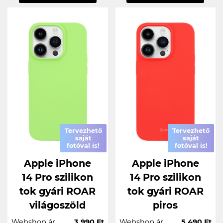
Tervezhető
Tervezhető
saját
saját
fotóval is!
fotóval is!
Apple iPhone
Apple iPhone
14 Pro szilikon
14 Pro szilikon
tok gyári ROAR
tok gyári ROAR
világoszöld
piros
Webshop ár
3.990 Ft
Webshop ár
5.490 Ft