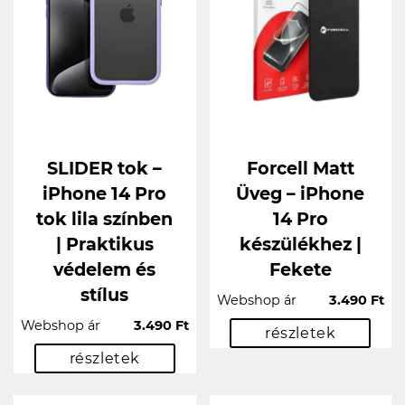
SLIDER tok –
Forcell Matt
iPhone 14 Pro
Üveg – iPhone
tok lila színben
14 Pro
| Praktikus
készülékhez |
védelem és
Fekete
stílus
Webshop ár
3.490 Ft
Webshop ár
3.490 Ft
részletek
részletek