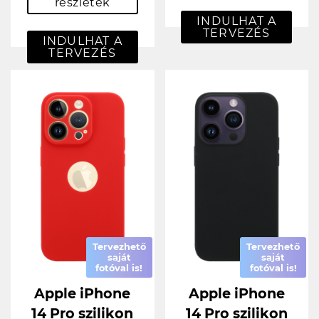
részletek
INDULHAT A
TERVEZÉS
INDULHAT A
TERVEZÉS
Tervezhető
Tervezhető
saját
saját
fotóval is!
fotóval is!
Apple iPhone
Apple iPhone
14 Pro szilikon
14 Pro szilikon