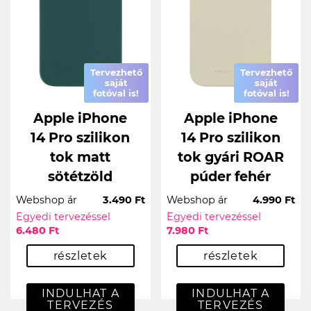
Tervezhető
Tervezhető
saját
saját
fotóval is!
fotóval is!
Apple iPhone
Apple iPhone
14 Pro szilikon
14 Pro szilikon
tok matt
tok gyári ROAR
sötétzöld
púder fehér
Webshop ár
3.490 Ft
Webshop ár
4.990 Ft
Egyedi tervezéssel
Egyedi tervezéssel
6.480 Ft
7.980 Ft
részletek
részletek
INDULHAT A
INDULHAT A
TERVEZÉS
TERVEZÉS