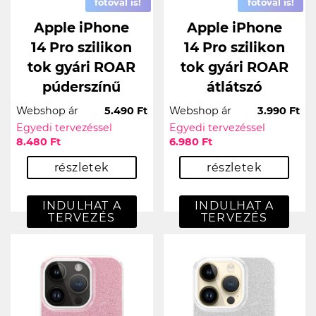
fotóval is!
fotóval is!
Apple iPhone
Apple iPhone
14 Pro szilikon
14 Pro szilikon
tok gyári ROAR
tok gyári ROAR
púderszínű
átlátszó
Webshop ár
5.490 Ft
Webshop ár
3.990 Ft
Egyedi tervezéssel
Egyedi tervezéssel
8.480 Ft
6.980 Ft
részletek
részletek
INDULHAT A
INDULHAT A
TERVEZÉS
TERVEZÉS