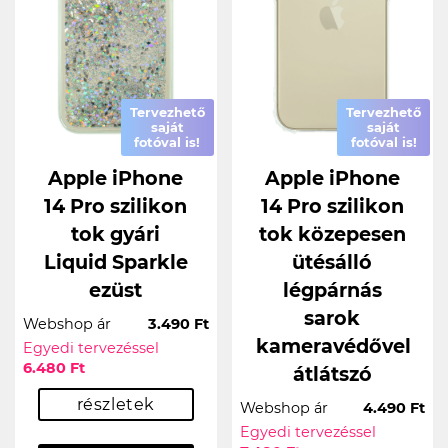
Tervezhető
Tervezhető
saját
saját
fotóval is!
fotóval is!
Apple iPhone
Apple iPhone
14 Pro szilikon
14 Pro szilikon
tok gyári
tok közepesen
Liquid Sparkle
ütésálló
ezüst
légpárnás
sarok
Webshop ár
3.490 Ft
kameravédővel
Egyedi tervezéssel
6.480 Ft
átlátszó
részletek
Webshop ár
4.490 Ft
Egyedi tervezéssel