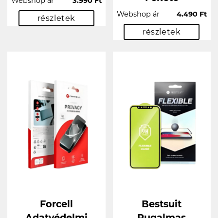
Webshop ár
3.990 Ft
Webshop ár
4.490 Ft
részletek
részletek
Forcell
Bestsuit
Adatvédelmi
Rugalmas