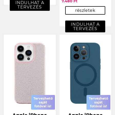
7.480 Ft
INDULHAT A
TERVEZÉS
részletek
INDULHAT A
TERVEZÉS
Tervezhető
Tervezhető
saját
saját
fotóval is!
fotóval is!