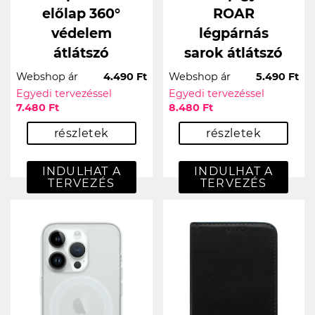
előlap 360°
ROAR
védelem
légpárnás
átlátszó
sarok átlátszó
Webshop ár
4.490 Ft
Webshop ár
5.490 Ft
Egyedi tervezéssel
Egyedi tervezéssel
7.480 Ft
8.480 Ft
részletek
részletek
INDULHAT A
INDULHAT A
TERVEZÉS
TERVEZÉS