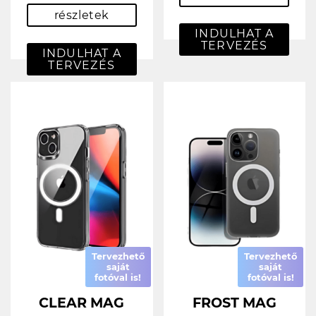
részletek
INDULHAT A
TERVEZÉS
INDULHAT A
TERVEZÉS
Tervezhető
Tervezhető
saját
saját
fotóval is!
fotóval is!
CLEAR MAG
FROST MAG