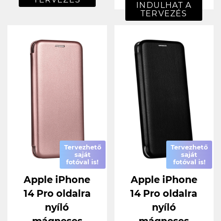
INDULHAT A
TERVEZÉS
Tervezhető
Tervezhető
saját
saját
fotóval is!
fotóval is!
Apple iPhone
Apple iPhone
14 Pro oldalra
14 Pro oldalra
nyíló
nyíló