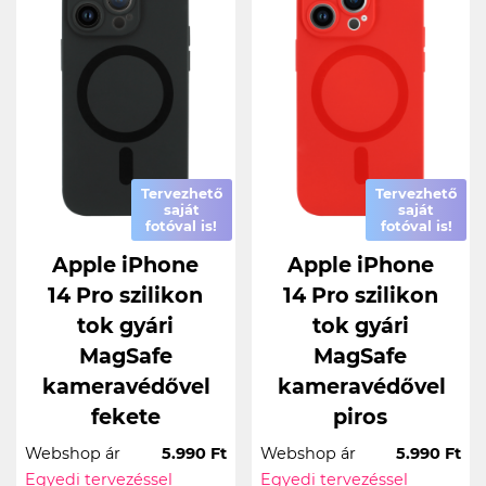
Tervezhető
Tervezhető
saját
saját
fotóval is!
fotóval is!
Apple iPhone
Apple iPhone
14 Pro szilikon
14 Pro szilikon
tok gyári
tok gyári
MagSafe
MagSafe
kameravédővel
kameravédővel
fekete
piros
Webshop ár
5.990 Ft
Webshop ár
5.990 Ft
Egyedi tervezéssel
Egyedi tervezéssel