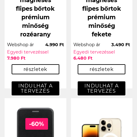
mágneses
mágneses
flipes bőrtok
flipes bőrtok
prémium
prémium
minőség
minőség
rozéarany
fekete
Webshop ár
4.990 Ft
Webshop ár
3.490 Ft
Egyedi tervezéssel
Egyedi tervezéssel
7.980 Ft
6.480 Ft
részletek
részletek
INDULHAT A
INDULHAT A
TERVEZÉS
TERVEZÉS
-60%