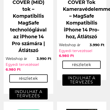
COVER (MID)
COVER Tok
tok –
Kameravédelemme
Kompatibilis
– MagSafe
MagSafe
Kompatibilis
technológiával
iPhone 14 Pro-
az iPhone 14
hoz, Átlátszó
Pro számára |
Webshop ár
3.990 Ft
Átlátszó
Egyedi tervezéssel
6.980 Ft
Webshop ár
3.990 Ft
Egyedi tervezéssel
részletek
6.980 Ft
INDULHAT A
részletek
TERVEZÉS
INDULHAT A
TERVEZÉS