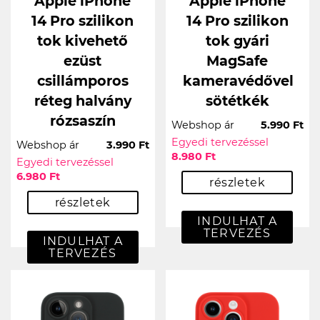
Apple iPhone
Apple iPhone
14 Pro szilikon
14 Pro szilikon
tok kivehető
tok gyári
ezüst
MagSafe
csillámporos
kameravédővel
réteg halvány
sötétkék
rózsaszín
Webshop ár
5.990 Ft
Egyedi tervezéssel
Webshop ár
3.990 Ft
8.980 Ft
Egyedi tervezéssel
6.980 Ft
részletek
részletek
INDULHAT A
TERVEZÉS
INDULHAT A
TERVEZÉS