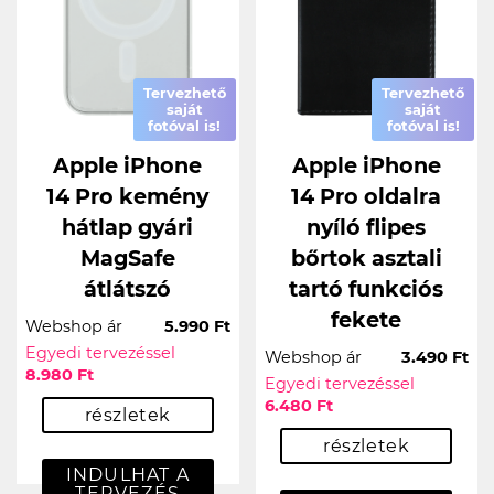
Tervezhető
Tervezhető
saját
saját
fotóval is!
fotóval is!
Apple iPhone
Apple iPhone
14 Pro kemény
14 Pro oldalra
hátlap gyári
nyíló flipes
MagSafe
bőrtok asztali
átlátszó
tartó funkciós
fekete
Webshop ár
5.990 Ft
Egyedi tervezéssel
Webshop ár
3.490 Ft
8.980 Ft
Egyedi tervezéssel
6.480 Ft
részletek
részletek
INDULHAT A
TERVEZÉS