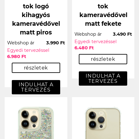
tok logó
tok
kihagyós
kameravédővel
kameravédővel
matt fekete
matt piros
Webshop ár
3.490 Ft
Egyedi tervezéssel
Webshop ár
3.990 Ft
6.480 Ft
Egyedi tervezéssel
6.980 Ft
részletek
részletek
INDULHAT A
TERVEZÉS
INDULHAT A
TERVEZÉS