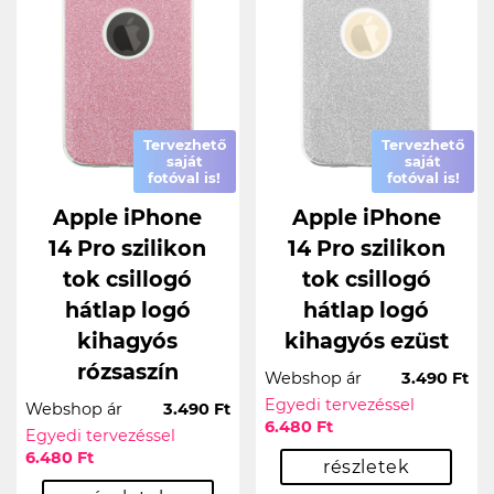
Tervezhető
Tervezhető
saját
saját
fotóval is!
fotóval is!
Apple iPhone
Apple iPhone
14 Pro szilikon
14 Pro szilikon
tok csillogó
tok csillogó
hátlap logó
hátlap logó
kihagyós
kihagyós ezüst
rózsaszín
Webshop ár
3.490 Ft
Egyedi tervezéssel
Webshop ár
3.490 Ft
6.480 Ft
Egyedi tervezéssel
6.480 Ft
részletek