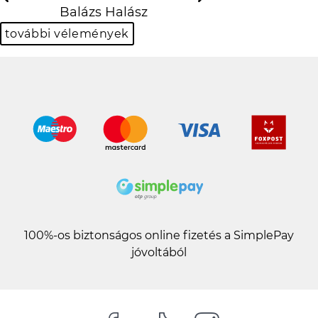
Previous
N
Balázs Halász
további vélemények
100%-os biztonságos online fizetés a SimplePay
jóvoltából