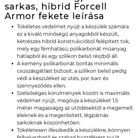
sarkas, hibrid Forcell
Armor fekete
leírása
Tökéletes védelmet nyújt a készülék számára
ez a kiváló minőségű anyagokból készült,
kétrészes hibrid konstrukcióból felépített tok,
mely egy fémhatású, polikarbonát műanyag
hátlapból és egy szilikon belső részből áll.
A kemény polikarbonát borítás minimális
csúszásgátlást biztosít, a szilikon belső pedig
védi a készüléket az ütés, por, karc és
szennyeződés ellen.
Szélsőséges körülmények között is maximális
védelmet nyújt, megóvja a készüléket 1,5
méter magasságig az ütődésektől a megemelt
éleknek és a megerősített, légpárnás
sarkoknak köszönhetően.
Tökéletesen illeszkedik a készülékre, könnyen
felhelyezhető és szabad hozzáférést nyújt