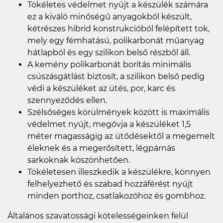
Tökéletes védelmet nyújt a készülék számára
ez a kiváló minőségű anyagokból készült,
kétrészes hibrid konstrukcióból felépített tok,
mely egy fémhatású, polikarbonát műanyag
hátlapból és egy szilikon belső részből áll.
A kemény polikarbonát borítás minimális
csúszásgátlást biztosít, a szilikon belső pedig
védi a készüléket az ütés, por, karc és
szennyeződés ellen.
Szélsőséges körülmények között is maximális
védelmet nyújt, megóvja a készüléket 1,5
méter magasságig az ütődésektől a megemelt
éleknek és a megerősített, légpárnás
sarkoknak köszönhetően.
Tökéletesen illeszkedik a készülékre, könnyen
felhelyezhető és szabad hozzáférést nyújt
minden porthoz, csatlakozóhoz és gombhoz.
Általános szavatossági kötelességeinken felül