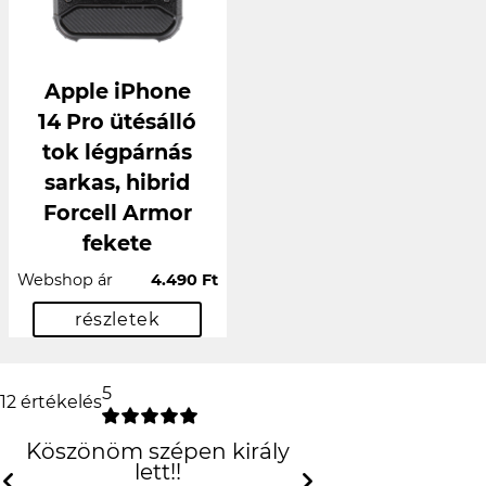
Apple iPhone
14 Pro ütésálló
tok légpárnás
sarkas, hibrid
Forcell Armor
fekete
Webshop ár
4.490 Ft
részletek
5
12 értékelés
Köszönöm szépen király lett!!