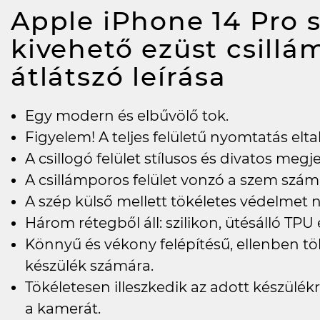
Apple iPhone 14 Pro s
kivehető ezüst csillá
átlátszó
leírása
Egy modern és elbűvölő tok.
Figyelem! A teljes felületű nyomtatás elta
A csillogó felület stílusos és divatos meg
A csillámporos felület vonzó a szem szám
A szép külső mellett tökéletes védelmet n
Három rétegből áll: szilikon, ütésálló TPU
Könnyű és vékony felépítésű, ellenben tö
készülék számára.
Tökéletesen illeszkedik az adott készülékre
a kamerát.