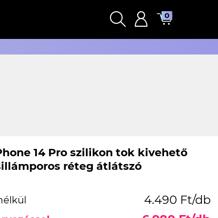
0
Phone 14 Pro szilikon tok kivehető
sillámporos réteg átlátszó
4.490 Ft/db
nélkül