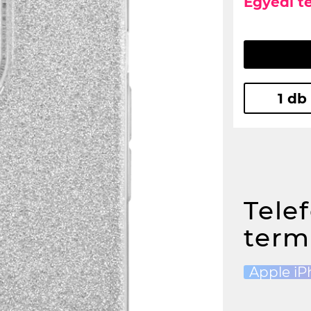
Egyedi t
1 db
Tele
term
Apple iP