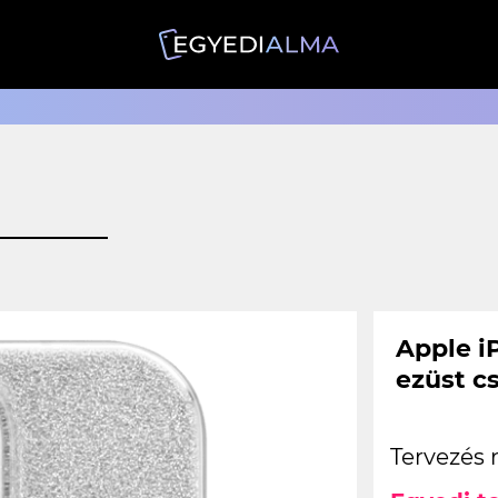
Apple i
ezüst c
Tervezés 