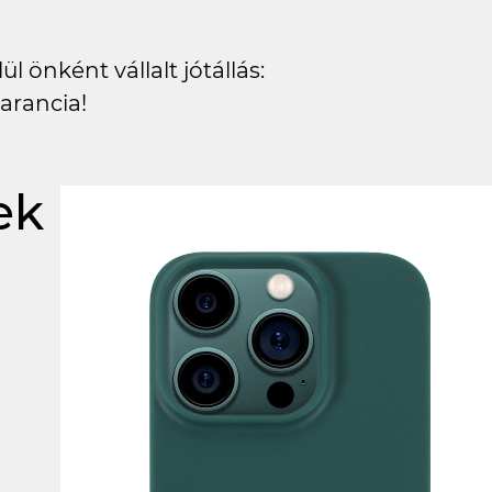
l önként vállalt jótállás:
arancia!
ek