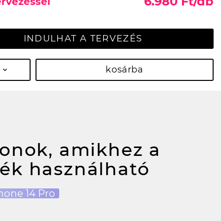
6.980 Ft/db
ervezéssel
INDULHAT A TERVEZÉS
kosárba
fonok, amikhez a
ék használható
hone 14 Pro