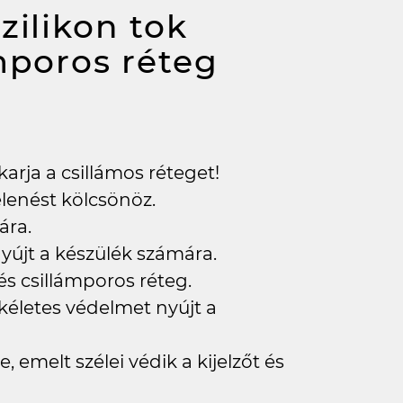
zilikon tok
mporos réteg
karja a csillámos réteget!
jelenést kölcsönöz.
ára.
yújt a készülék számára.
 és csillámporos réteg.
kéletes védelmet nyújt a
, emelt szélei védik a kijelzőt és