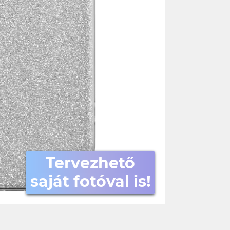
Tervezhető
saját fotóval is!