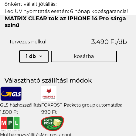
önként vállalt jótállás:
Led UV nyomtatás esetén: 6 hónap kopásgarancia!
MATRIX CLEAR tok az IPHONE 14 Pro sárga
színű
3.490 Ft/db
Tervezés nélkül
1 db
kosárba
Választható szállítási módok
GLS házhozszállítás
FOXPOST-Packeta group automatába
1.890 Ft
990 Ft
Mpl házhozszállítás
Mpl postapont