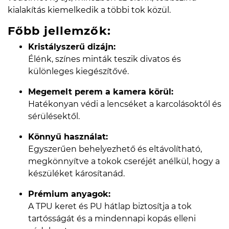
kialakítás kiemelkedik a többi tok közül.
Főbb jellemzők:
Kristályszerű dizájn:
Élénk, színes minták teszik divatos és
különleges kiegészítővé.
Megemelt perem a kamera körül:
Hatékonyan védi a lencséket a karcolásoktól és
sérülésektől.
Könnyű használat:
Egyszerűen behelyezhető és eltávolítható,
megkönnyítve a tokok cseréjét anélkül, hogy a
készüléket károsítanád.
Prémium anyagok:
A TPU keret és PU hátlap biztosítja a tok
tartósságát és a mindennapi kopás elleni