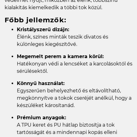
védelmet nyújt, miközben az élénk, többszínű
kialakítás kiemelkedik a többi tok közül.
Főbb jellemzők:
Kristályszerű dizájn:
Élénk, színes minták teszik divatos és
különleges kiegészítővé.
Megemelt perem a kamera körül:
Hatékonyan védi a lencséket a karcolásoktól és
sérülésektől.
Könnyű használat:
Egyszerűen behelyezhető és eltávolítható,
megkönnyítve a tokok cseréjét anélkül, hogy a
készüléket károsítanád.
Prémium anyagok:
A TPU keret és PU hátlap biztosítja a tok
tartósságát és a mindennapi kopás elleni