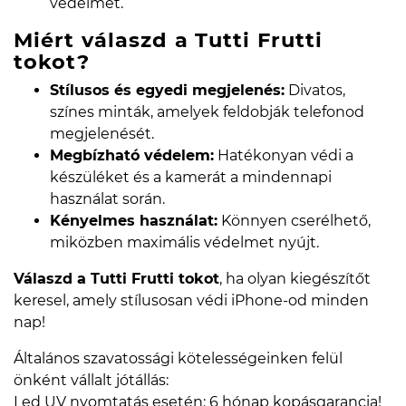
védelmet.
Miért válaszd a Tutti Frutti
tokot?
Stílusos és egyedi megjelenés:
Divatos,
színes minták, amelyek feldobják telefonod
megjelenését.
Megbízható védelem:
Hatékonyan védi a
készüléket és a kamerát a mindennapi
használat során.
Kényelmes használat:
Könnyen cserélhető,
miközben maximális védelmet nyújt.
Válaszd a Tutti Frutti tokot
, ha olyan kiegészítőt
keresel, amely stílusosan védi iPhone-od minden
nap!
Általános szavatossági kötelességeinken felül
önként vállalt jótállás:
Led UV nyomtatás esetén: 6 hónap kopásgarancia!