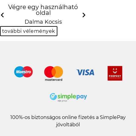
Végre egy használható oldal
Previous
Ne
Dalma Kocsis
további vélemények
100%-os biztonságos online fizetés a SimplePay
jóvoltából