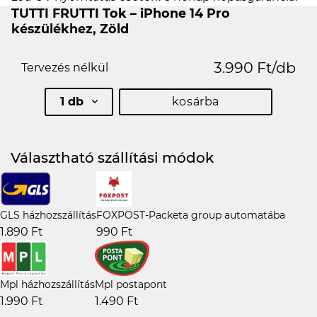
TUTTI FRUTTI Tok – iPhone 14 Pro
készülékhez, Zöld
3.990 Ft/db
Tervezés nélkül
1 db
kosárba
Választható szállítási módok
GLS házhozszállítás
FOXPOST-Packeta group automatába
1.890 Ft
990 Ft
Mpl házhozszállítás
Mpl postapont
1.990 Ft
1.490 Ft