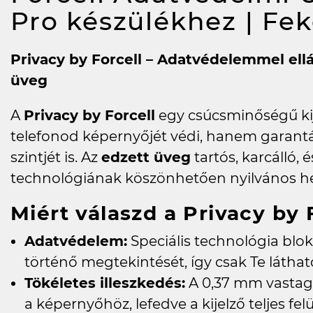
Pro készülékhez | Fe
Privacy by Forcell – Adatvédelemmel ell
üveg
A
Privacy by Forcell
egy csúcsminőségű ki
telefonod képernyőjét védi, hanem garant
szintjét is. Az
edzett üveg
tartós, karcálló, 
technológiának köszönhetően nyilvános hely
Miért válaszd a Privacy by 
Adatvédelem:
Speciális technológia blok
történő megtekintését, így csak Te láthato
Tökéletes illeszkedés:
A 0,37 mm vastag
a képernyőhöz, lefedve a kijelző teljes felü