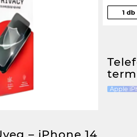
1 db
Tele
term
Apple iP
Üveg – iPhone 14