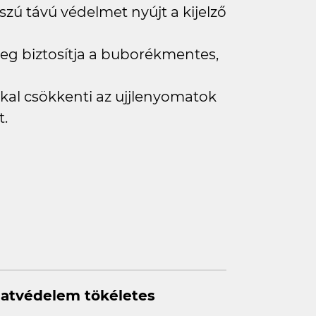
ú távú védelmet nyújt a kijelző
teg biztosítja a buborékmentes,
kal csökkenti az ujjlenyomatok
t.
adatvédelem tökéletes