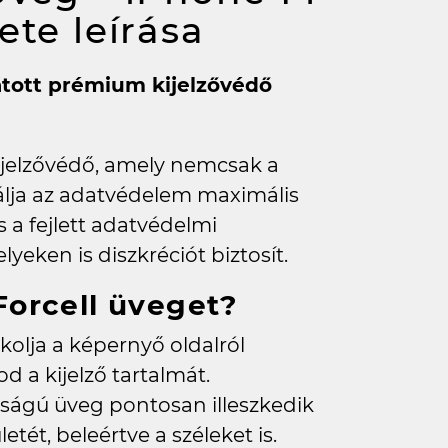
kete
leírása
átott prémium kijelzővédő
jelzővédő, amely nemcsak a
álja az adatvédelem maximális
és a fejlett adatvédelmi
eken is diszkréciót biztosít.
Forcell üveget?
kolja a képernyő oldalról
d a kijelző tartalmát.
ságú üveg pontosan illeszkedik
letét, beleértve a széleket is.