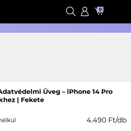
0
 Adatvédelmi Üveg – iPhone 14 Pro
khez | Fekete
4.490 Ft/db
nélkül