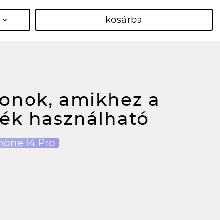
kosárba
fonok, amikhez a
ék használható
hone 14 Pro