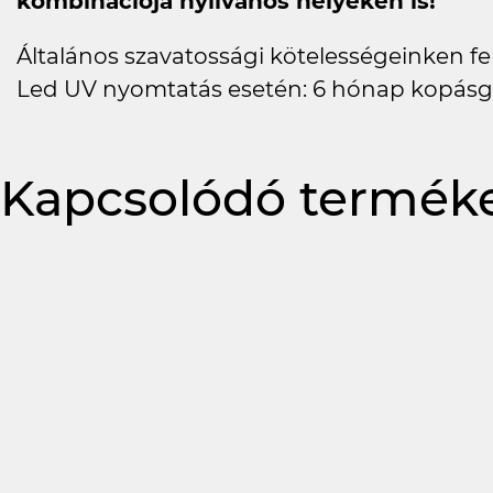
kombinációja nyilvános helyeken is!
Általános szavatossági kötelességeinken felü
Led UV nyomtatás esetén: 6 hónap kopásg
Kapcsolódó termék