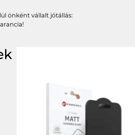
l önként vállalt jótállás:
arancia!
ek