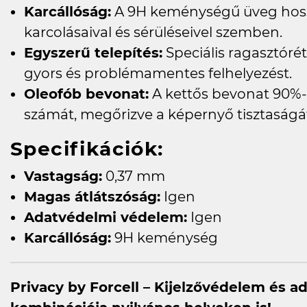
Karcállóság:
A 9H keménységű üveg hossz
karcolásaival és sérüléseivel szemben.
Egyszerű telepítés:
Speciális ragasztóré
gyors és problémamentes felhelyezést.
Oleofób bevonat:
A kettős bevonat 90%-
számát, megőrizve a képernyő tisztaságá
Specifikációk:
Vastagság:
0,37 mm
Magas átlátszóság:
Igen
Adatvédelmi védelem:
Igen
Karcállóság:
9H keménység
Privacy by Forcell – Kijelzővédelem és 