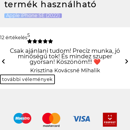
termék használható
Apple iPhone SE (2022)
5
12 értékelés
Csak ajánlani tudom! Precíz munka, jó
minőségű tok! És mindez szuper
gyorsan! Köszönöm!!! ❤️
Previous
N
Krisztina Kovácsné Mihalik
további vélemények