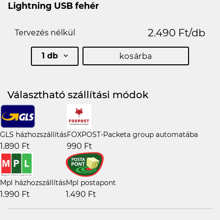
Lightning USB fehér
2.490 Ft/db
Tervezés nélkül
1 db
kosárba
Választható szállítási módok
GLS házhozszállítás
FOXPOST-Packeta group automatába
1.890 Ft
990 Ft
Mpl házhozszállítás
Mpl postapont
1.990 Ft
1.490 Ft