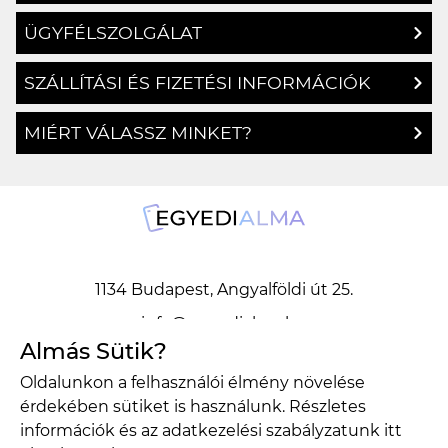
ÜGYFÉLSZOLGÁLAT
SZÁLLÍTÁSI ÉS FIZETÉSI INFORMÁCIÓK
MIÉRT VÁLASSZ MINKET?
1134 Budapest, Angyalföldi út 25.
info@egyedialma.hu
Almás Sütik?
Oldalunkon a felhasználói élmény növelése
1134 Budapest, Angyalföldi út 25.
érdekében sütiket is használunk. Részletes
info@egyedialma.hu
információk és az adatkezelési szabályzatunk
itt