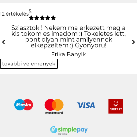
5
12 értékelés
Sziasztok ! Nekem ma erkezett meg a
kis tokom es imadom :) Tokeletes lett,
pont olyan mint amilyennek
elkepzeltem :) Gyonyoru!
Previous
N
Erika Banyik
további vélemények