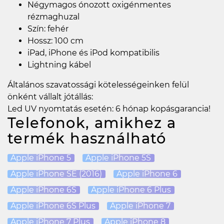
Négymagos ónozott oxigénmentes
rézmaghuzal
Szín: fehér
Hossz: 100 cm
iPad, iPhone és iPod kompatibilis
Lightning kábel
Általános szavatossági kötelességeinken felül
önként vállalt jótállás:
Led UV nyomtatás esetén: 6 hónap kopásgarancia!
Telefonok, amikhez a
termék használható
Apple iPhone 5
Apple iPhone 5S
Apple iPhone SE (2016)
Apple iPhone 6
Apple iPhone 6S
Apple iPhone 6 Plus
Apple iPhone 6S Plus
Apple iPhone 7
Apple iPhone 7 Plus
Apple iPhone 8