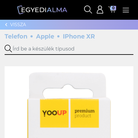
0
VISSZA
Telefon
Apple
IPhone XR