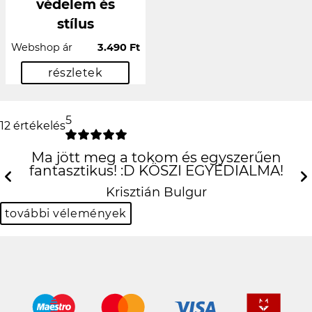
védelem és
stílus
Webshop ár
3.490 Ft
részletek
5
12 értékelés
Ma jött meg a tokom és egyszerűen
fantasztikus! :D KÖSZI EGYEDIALMA!
Previous
N
Krisztián Bulgur
további vélemények