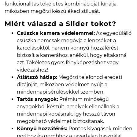
funkcionalitás tökéletes kombinációját kínálja,
miközben megőrzi készüléked stílusát.
Miért válaszd a Slider tokot?
Csúszka kamera védelemmel:
Az egyedülálló
csúszka nemcsak megóvja a lencséket a
karcolásoktól, hanem könnyű hozzáférést
biztosít a kamerához, anélkül, hogy eltakarná
azt. Tökéletes gyors fényképezéshez vagy
videózáshoz!
Átlátszó hátlap:
Megőrzi telefonod eredeti
dizájnját, miközben védelmet nyújt a
mindennapi sérülésekkel szemben.
Tartós anyagok:
Prémium minőségű
anyagokból készült, amelyek ellenállnak a
mindennapi kopásnak, így hosszú távon
megbízható védelmet biztosítanak.
Könnyű hozzáférés:
Pontos kivágások minden
porthoz és gombhoz a zavartalan használat