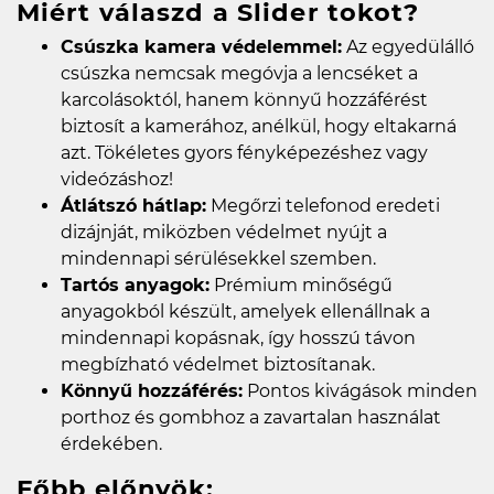
Miért válaszd a Slider tokot?
Csúszka kamera védelemmel:
Az egyedülálló
csúszka nemcsak megóvja a lencséket a
karcolásoktól, hanem könnyű hozzáférést
biztosít a kamerához, anélkül, hogy eltakarná
azt. Tökéletes gyors fényképezéshez vagy
videózáshoz!
Átlátszó hátlap:
Megőrzi telefonod eredeti
dizájnját, miközben védelmet nyújt a
mindennapi sérülésekkel szemben.
Tartós anyagok:
Prémium minőségű
anyagokból készült, amelyek ellenállnak a
mindennapi kopásnak, így hosszú távon
megbízható védelmet biztosítanak.
Könnyű hozzáférés:
Pontos kivágások minden
porthoz és gombhoz a zavartalan használat
érdekében.
Főbb előnyök: