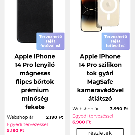
Tervezhető
Tervezhető
saját
saját
fotóval is!
fotóval is!
Apple iPhone
Apple iPhone
14 Pro lenyíló
14 Pro szilikon
mágneses
tok gyári
flipes bőrtok
MagSafe
prémium
kameravédővel
minőség
átlátszó
fekete
Webshop ár
3.990 Ft
Egyedi tervezéssel
Webshop ár
2.190 Ft
6.980 Ft
Egyedi tervezéssel
5.190 Ft
részletek