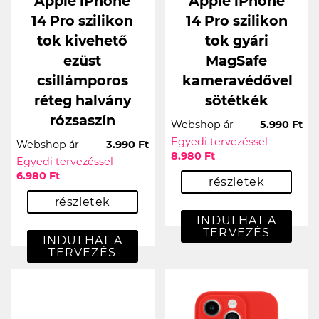
Apple iPhone
Apple iPhone
14 Pro szilikon
14 Pro szilikon
tok kivehető
tok gyári
ezüst
MagSafe
csillámporos
kameravédővel
réteg halvány
sötétkék
rózsaszín
Webshop ár
5.990 Ft
Egyedi tervezéssel
Webshop ár
3.990 Ft
8.980 Ft
Egyedi tervezéssel
6.980 Ft
részletek
részletek
INDULHAT A
TERVEZÉS
INDULHAT A
TERVEZÉS