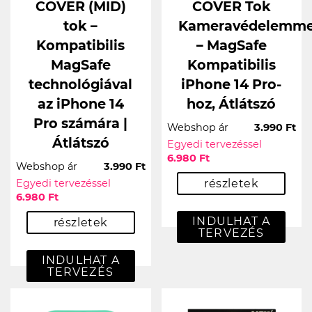
COVER (MID)
COVER Tok
tok –
Kameravédelemme
Kompatibilis
– MagSafe
MagSafe
Kompatibilis
technológiával
iPhone 14 Pro-
az iPhone 14
hoz, Átlátszó
Pro számára |
Webshop ár
3.990 Ft
Átlátszó
Egyedi tervezéssel
6.980 Ft
Webshop ár
3.990 Ft
Egyedi tervezéssel
részletek
6.980 Ft
INDULHAT A
részletek
TERVEZÉS
INDULHAT A
TERVEZÉS