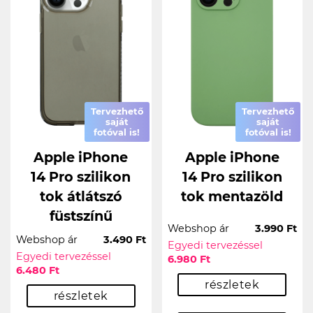
Tervezhető
Tervezhető
saját
saját
fotóval is!
fotóval is!
Apple iPhone
Apple iPhone
14 Pro szilikon
14 Pro szilikon
tok átlátszó
tok mentazöld
füstszínű
Webshop ár
3.990 Ft
Webshop ár
3.490 Ft
Egyedi tervezéssel
Egyedi tervezéssel
6.980 Ft
6.480 Ft
részletek
részletek