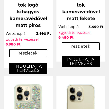
tok logó
tok
kihagyós
kameravédővel
kameravédővel
matt fekete
matt piros
Webshop ár
3.490 Ft
Egyedi tervezéssel
Webshop ár
3.990 Ft
6.480 Ft
Egyedi tervezéssel
6.980 Ft
részletek
részletek
INDULHAT A
TERVEZÉS
INDULHAT A
TERVEZÉS