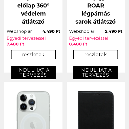
előlap 360°
ROAR
védelem
légpárnás
átlátszó
sarok átlátszó
Webshop ár
4.490 Ft
Webshop ár
5.490 Ft
Egyedi tervezéssel
Egyedi tervezéssel
7.480 Ft
8.480 Ft
részletek
részletek
INDULHAT A
INDULHAT A
TERVEZÉS
TERVEZÉS