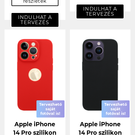
részletek
INDULHAT A
TERVEZÉS
INDULHAT A
TERVEZÉS
Tervezhető
Tervezhető
saját
saját
fotóval is!
fotóval is!
Apple iPhone
Apple iPhone
14 Pro szilikon
14 Pro szilikon