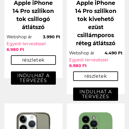
Apple iPhone
Apple iPhone
14 Pro szilikon
14 Pro szilikon
tok csillogó
tok kivehető
átlátszó
ezüst
csillámporos
Webshop ár
3.990 Ft
réteg átlátszó
Egyedi tervezéssel
6.980 Ft
Webshop ár
4.490 Ft
részletek
Egyedi tervezéssel
6.980 Ft
INDULHAT A
részletek
TERVEZÉS
INDULHAT A
TERVEZÉS