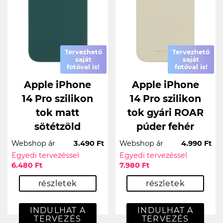
Tervezhető
Tervezhető
saját
saját
fotóval is!
fotóval is!
Apple iPhone
Apple iPhone
14 Pro szilikon
14 Pro szilikon
tok matt
tok gyári ROAR
sötétzöld
púder fehér
Webshop ár
3.490 Ft
Webshop ár
4.990 Ft
Egyedi tervezéssel
Egyedi tervezéssel
6.480 Ft
7.980 Ft
részletek
részletek
INDULHAT A
INDULHAT A
TERVEZÉS
TERVEZÉS