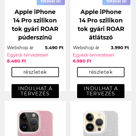
fotóval is!
fotóval is!
Apple iPhone
Apple iPhone
14 Pro szilikon
14 Pro szilikon
tok gyári ROAR
tok gyári ROAR
púderszínű
átlátszó
Webshop ár
5.490 Ft
Webshop ár
3.990 Ft
Egyedi tervezéssel
Egyedi tervezéssel
8.480 Ft
6.980 Ft
részletek
részletek
INDULHAT A
INDULHAT A
TERVEZÉS
TERVEZÉS