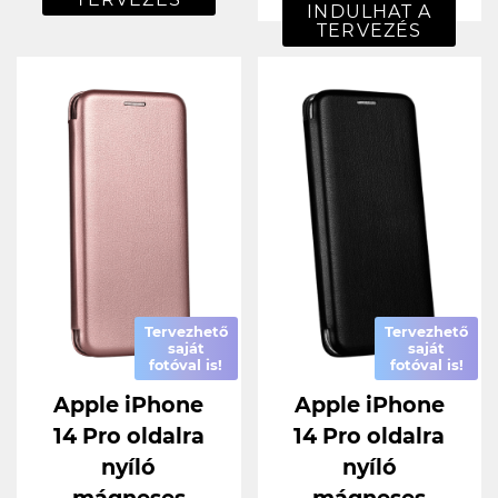
INDULHAT A
TERVEZÉS
Tervezhető
Tervezhető
saját
saját
fotóval is!
fotóval is!
Apple iPhone
Apple iPhone
14 Pro oldalra
14 Pro oldalra
nyíló
nyíló