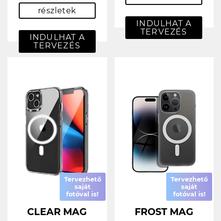
részletek
INDULHAT A
TERVEZÉS
INDULHAT A
TERVEZÉS
Tervezhető
Tervezhető
saját
saját
fotóval is!
fotóval is!
CLEAR MAG
FROST MAG