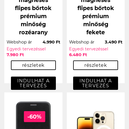
mágneses
mágneses
flipes bőrtok
flipes bőrtok
prémium
prémium
minőség
minőség
rozéarany
fekete
Webshop ár
4.990 Ft
Webshop ár
3.490 Ft
Egyedi tervezéssel
Egyedi tervezéssel
7.980 Ft
6.480 Ft
részletek
részletek
INDULHAT A
INDULHAT A
TERVEZÉS
TERVEZÉS
-60%