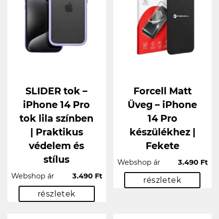
SLIDER tok –
Forcell Matt
iPhone 14 Pro
Üveg – iPhone
tok lila színben
14 Pro
| Praktikus
készülékhez |
védelem és
Fekete
stílus
Webshop ár
3.490 Ft
Webshop ár
3.490 Ft
részletek
részletek