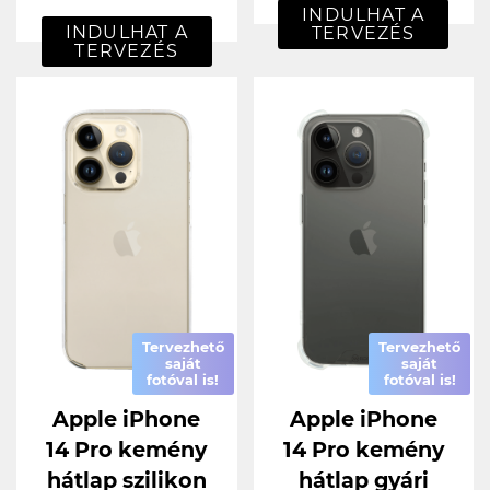
INDULHAT A
INDULHAT A
TERVEZÉS
TERVEZÉS
Tervezhető
Tervezhető
saját
saját
fotóval is!
fotóval is!
Apple iPhone
Apple iPhone
14 Pro kemény
14 Pro kemény
hátlap szilikon
hátlap gyári