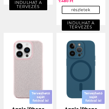
7.480 Ft
INDULHAT A
TERVEZÉS
részletek
INDULHAT A
TERVEZÉS
Tervezhető
Tervezhető
saját
saját
fotóval is!
fotóval is!