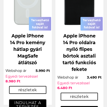
Tervezhető
Tervezhető
saját
saját
fotóval is!
fotóval is!
Apple iPhone
Apple iPhone
14 Pro kemény
14 Pro oldalra
hátlap gyári
nyíló flipes
MagSafe
bőrtok asztali
átlátszó
tartó funkciós
fekete
Webshop ár
5.990 Ft
Egyedi tervezéssel
Webshop ár
3.490 Ft
8.980 Ft
Egyedi tervezéssel
6.480 Ft
részletek
részletek
INDULHAT A
TERVEZÉS