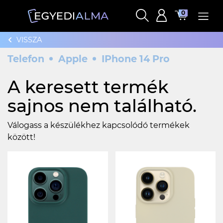
0
VISSZA
Telefon
Apple
IPhone 14 Pro
A keresett termék
sajnos nem található.
Válogass a készülékhez kapcsolódó termékek
között!