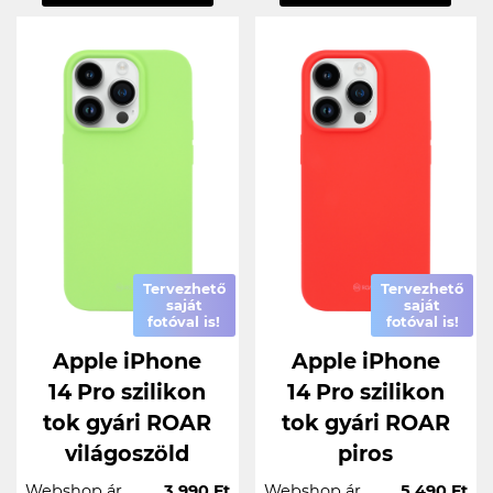
Tervezhető
Tervezhető
saját
saját
fotóval is!
fotóval is!
Apple iPhone
Apple iPhone
14 Pro szilikon
14 Pro szilikon
tok gyári ROAR
tok gyári ROAR
világoszöld
piros
Webshop ár
3.990 Ft
Webshop ár
5.490 Ft