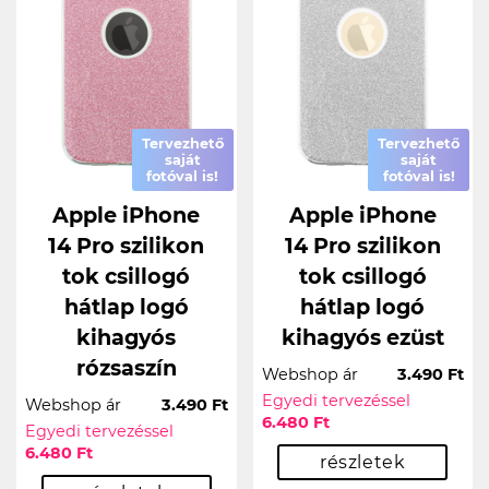
Tervezhető
Tervezhető
saját
saját
fotóval is!
fotóval is!
Apple iPhone
Apple iPhone
14 Pro szilikon
14 Pro szilikon
tok csillogó
tok csillogó
hátlap logó
hátlap logó
kihagyós
kihagyós ezüst
rózsaszín
Webshop ár
3.490 Ft
Egyedi tervezéssel
Webshop ár
3.490 Ft
6.480 Ft
Egyedi tervezéssel
6.480 Ft
részletek