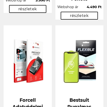
Webshop ár
3.990 Ft
Webshop ár
4.490 Ft
részletek
részletek
Forcell
Bestsuit
Adatvédelmi
Rugalmas