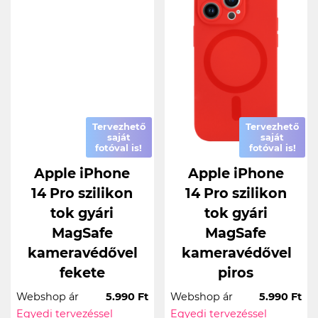
Tervezhető
Tervezhető
saját
saját
fotóval is!
fotóval is!
Apple iPhone
Apple iPhone
14 Pro szilikon
14 Pro szilikon
tok gyári
tok gyári
MagSafe
MagSafe
kameravédővel
kameravédővel
fekete
piros
Webshop ár
5.990 Ft
Webshop ár
5.990 Ft
Egyedi tervezéssel
Egyedi tervezéssel