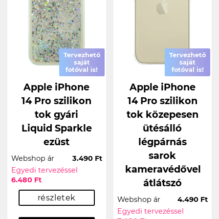
Tervezhető
Tervezhető
saját
saját
fotóval is!
fotóval is!
Apple iPhone
Apple iPhone
14 Pro szilikon
14 Pro szilikon
tok gyári
tok közepesen
Liquid Sparkle
ütésálló
ezüst
légpárnás
sarok
Webshop ár
3.490 Ft
kameravédővel
Egyedi tervezéssel
6.480 Ft
átlátszó
részletek
Webshop ár
4.490 Ft
Egyedi tervezéssel