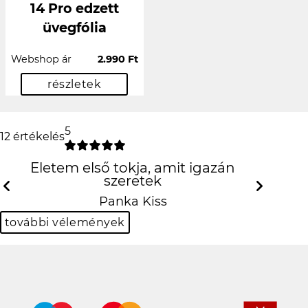
14 Pro edzett
üvegfólia
Webshop ár
2.990 Ft
részletek
5
12 értékelés
Életem első tokja, amit igazán szeretek
Previous
N
Panka Kiss
további vélemények