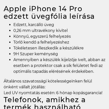
Apple iPhone 14 Pro
edzett üvegfólia
leírása
Edzett, karcálló üveg
0,26 mm ultravékony kivitel
Könnyű, egyszerű felhelyezés
Törlő kendő a felhelyezéshez
Tökéletesen illeszkedik a készülékre
9H Szuper keménység
Amennyiben a készülék kijelzője ívelt, abban az
esetben a protektor csak a sík felületet fedi az
optimális tapadás elérésének érdekében.
Általános szavatossági kötelességeinken felül
önként vállalt jótállás:
Led UV nyomtatás esetén: 6 hónap kopásgarancia!
Telefonok, amikhez a
termék használható