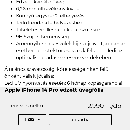
Edzett, karcálló üveg
0,26 mm ultravékony kivitel
Könnyű, egyszerű felhelyezés
Törlő kendő a felhelyezéshez
Tökéletesen illeszkedik a készülékre
9H Szuper keménység
Amennyiben a készülék kijelzője ívelt, abban az
esetben a protektor csak a sík felületet fedi az
optimális tapadás elérésének érdekében.
Általános szavatossági kötelességeinken felül
önként vállalt jótállás:
Led UV nyomtatás esetén: 6 hónap kopásgarancia!
Apple iPhone 14 Pro edzett üvegfólia
2.990 Ft/db
Tervezés nélkül
1 db
kosárba