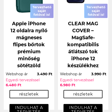
Tervezhető
Tervezhető
saját
saját
fotóval is!
fotóval is!
Apple iPhone
CLEAR MAG
12 oldalra nyíló
COVER –
mágneses
MagSafe-
flipes bőrtok
kompatibilis
prémium
átlátszó tok
minőség
iPhone 12
sötétzöld
készülékhez
Webshop ár
3.490 Ft
Webshop ár
3.990 Ft
Egyedi tervezéssel
Egyedi tervezéssel
6.480 Ft
6.980 Ft
részletek
részletek
INDULHAT A
INDULHAT A
TERVEZÉS
TERVEZÉS