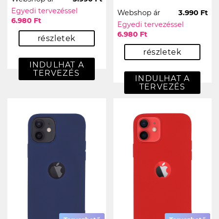
Egyedi tervezéssel
Webshop ár
3.990 Ft
6.980 Ft
Egyedi tervezéssel
6.980 Ft
részletek
részletek
INDULHAT A
TERVEZÉS
INDULHAT A
TERVEZÉS