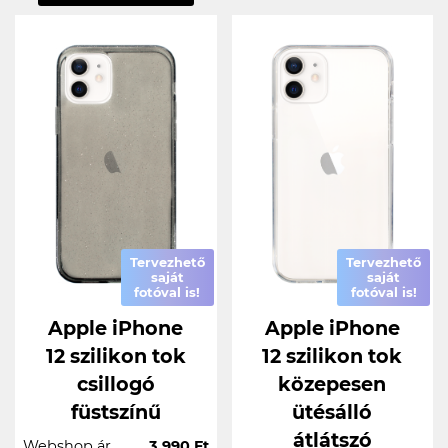
Tervezhető
Tervezhető
saját
saját
fotóval is!
fotóval is!
Apple iPhone
Apple iPhone
12 szilikon tok
12 szilikon tok
csillogó
közepesen
füstszínű
ütésálló
átlátszó
Webshop ár
3.990 Ft