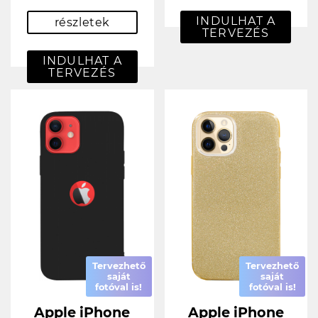
INDULHAT A
részletek
TERVEZÉS
INDULHAT A
TERVEZÉS
Tervezhető
Tervezhető
saját
saját
fotóval is!
fotóval is!
Apple iPhone
Apple iPhone