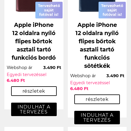
Tervezhető
Tervezhető
saját
saját
fotóval is!
fotóval is!
Apple iPhone
Apple iPhone
12 oldalra nyíló
12 oldalra nyíló
flipes bőrtok
flipes bőrtok
asztali tartó
asztali tartó
funkciós bordó
funkciós
sötétkék
Webshop ár
3.490 Ft
Egyedi tervezéssel
Webshop ár
3.490 Ft
6.480 Ft
Egyedi tervezéssel
6.480 Ft
részletek
részletek
INDULHAT A
TERVEZÉS
INDULHAT A
TERVEZÉS