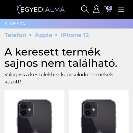
0
VISSZA
Telefon
Apple
IPhone 12
A keresett termék
sajnos nem található.
Válogass a készülékhez kapcsolódó termékek
között!