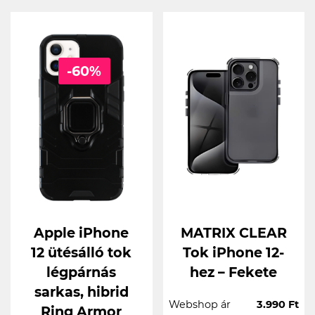
-60%
Apple iPhone
MATRIX CLEAR
12 ütésálló tok
Tok iPhone 12-
légpárnás
hez – Fekete
sarkas, hibrid
Webshop ár
3.990 Ft
Ring Armor