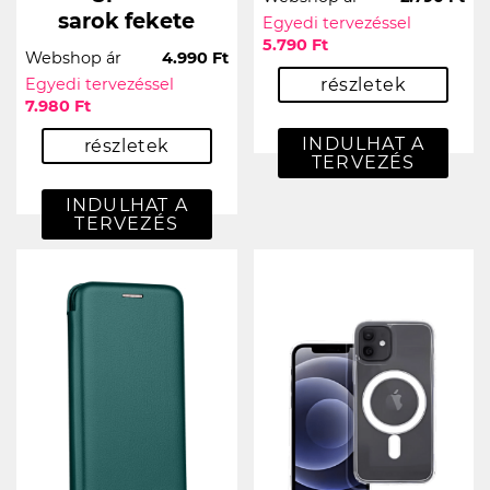
sarok fekete
Egyedi tervezéssel
5.790 Ft
Webshop ár
4.990 Ft
Egyedi tervezéssel
részletek
7.980 Ft
INDULHAT A
részletek
TERVEZÉS
INDULHAT A
TERVEZÉS