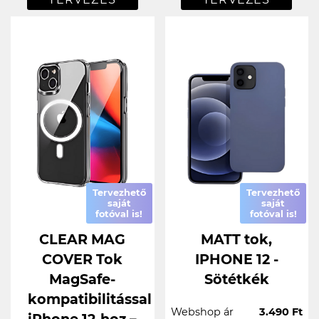
Tervezhető
Tervezhető
saját
saját
fotóval is!
fotóval is!
CLEAR MAG
MATT tok,
COVER Tok
IPHONE 12 -
MagSafe-
Sötétkék
kompatibilitással
Webshop ár
3.490 Ft