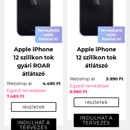
Tervezhető
Tervezhető
saját
saját
fotóval is!
fotóval is!
Apple iPhone
Apple iPhone
12 szilikon tok
12 szilikon tok
gyári ROAR
átlátszó
átlátszó
Webshop ár
3.990 Ft
Webshop ár
4.490 Ft
Egyedi tervezéssel
Egyedi tervezéssel
6.980 Ft
7.480 Ft
részletek
részletek
INDULHAT A
INDULHAT A
TERVEZÉS
TERVEZÉS