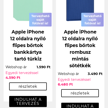
Tervezhető
Tervezhető
saját
saját
fotóval is!
fotóval is!
Apple iPhone
Apple iPhone
12 oldalra nyíló
12 oldalra nyíló
flipes bőrtok
flipes bőrtok
bankkártya
rombusz
tartó türkiz
mintás
sötétkék
Webshop ár
1.590 Ft
Egyedi tervezéssel
Webshop ár
3.490 Ft
4.590 Ft
Egyedi tervezéssel
6.480 Ft
részletek
részletek
INDULHAT A
TERVEZÉS
INDULHAT A