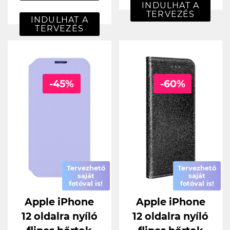
INDULHAT A
TERVEZÉS
INDULHAT A
TERVEZÉS
-45%
-60%
Tervezhető
Tervezhető
saját
saját
fotóval is!
fotóval is!
Apple iPhone
Apple iPhone
12 oldalra nyíló
12 oldalra nyíló