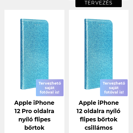
TERVEZÉS
Tervezhető
Tervezhető
saját
saját
fotóval is!
fotóval is!
Apple iPhone
Apple iPhone
12 Pro oldalra
12 oldalra nyíló
nyíló flipes
flipes bőrtok
bőrtok
csillámos