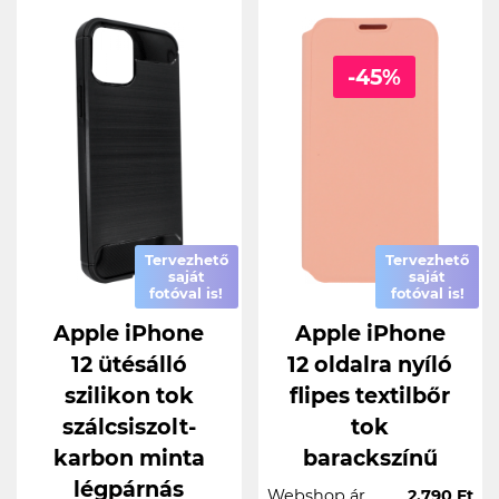
-45%
Tervezhető
Tervezhető
saját
saját
fotóval is!
fotóval is!
Apple iPhone
Apple iPhone
12 ütésálló
12 oldalra nyíló
szilikon tok
flipes textilbőr
szálcsiszolt-
tok
karbon minta
barackszínű
légpárnás
Webshop ár
2.790 Ft