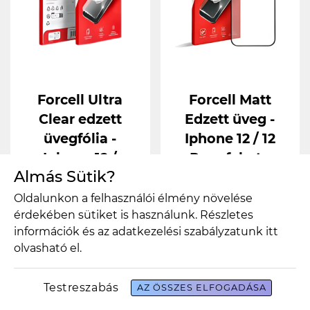
Forcell Ultra
Forcell Matt
Clear edzett
Edzett üveg -
üvegfólia -
Iphone 12 / 12
Iphone 12 /
Pro - fekete
Almás Sütik?
Iphone 12 Pro
Webshop ár
3.990 Ft
(fekete)
Oldalunkon a felhasználói élmény növelése
részletek
érdekében sütiket is használunk. Részletes
Webshop ár
4.490 Ft
információk és az adatkezelési szabályzatunk
itt
részletek
olvasható el.
Testreszabás
AZ ÖSSZES ELFOGADÁSA