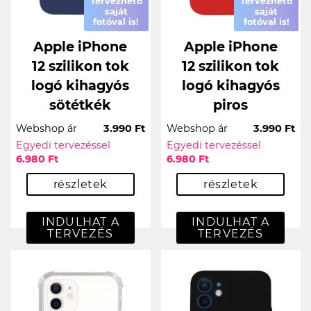
Tervezhető
Tervezhető
saját
saját
fotóval is!
fotóval is!
Apple iPhone
Apple iPhone
12 szilikon tok
12 szilikon tok
logó kihagyós
logó kihagyós
sötétkék
piros
Webshop ár
3.990 Ft
Webshop ár
3.990 Ft
Egyedi tervezéssel
Egyedi tervezéssel
6.980 Ft
6.980 Ft
részletek
részletek
INDULHAT A
INDULHAT A
TERVEZÉS
TERVEZÉS