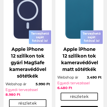
Tervezhető
Tervezhető
saját
saját
fotóval is!
fotóval is!
Apple iPhone
Apple iPhone
12 szilikon tok
12 szilikon tok
gyári MagSafe
kameravédővel
kameravédővel
matt sötétkék
sötétkék
Webshop ár
3.490 Ft
Egyedi tervezéssel
Webshop ár
5.990 Ft
6.480 Ft
Egyedi tervezéssel
8.980 Ft
részletek
részletek