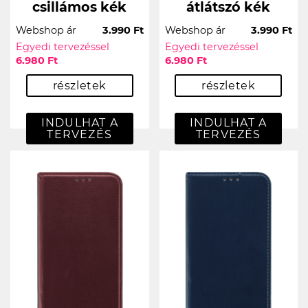
csillámos kék
átlátszó kék
Webshop ár
3.990 Ft
Webshop ár
3.990 Ft
Egyedi tervezéssel
Egyedi tervezéssel
6.980 Ft
6.980 Ft
részletek
részletek
INDULHAT A
INDULHAT A
TERVEZÉS
TERVEZÉS