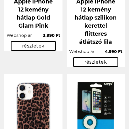
Apple iPhone
Apple iPhone
12 kemény
12 kemény
hátlap Gold
hátlap szilikon
Glam Pink
kerettel
flitteres
Webshop ár
3.990 Ft
átlátszó lila
részletek
Webshop ár
4.990 Ft
részletek