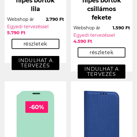
flipes bőrtok
flipes bőrtok
lila
csillámos
fekete
Webshop ár
2.790 Ft
Egyedi tervezéssel
Webshop ár
1.590 Ft
5.790 Ft
Egyedi tervezéssel
4.590 Ft
részletek
részletek
INDULHAT A
TERVEZÉS
INDULHAT A
TERVEZÉS
-60%