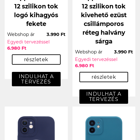
12 szilikon tok
12 szilikon tok
logó kihagyós
kivehető ezüst
fekete
csillámporos
réteg halvány
Webshop ár
3.990 Ft
sárga
Egyedi tervezéssel
6.980 Ft
Webshop ár
3.990 Ft
részletek
Egyedi tervezéssel
6.980 Ft
INDULHAT A
részletek
TERVEZÉS
INDULHAT A
TERVEZÉS