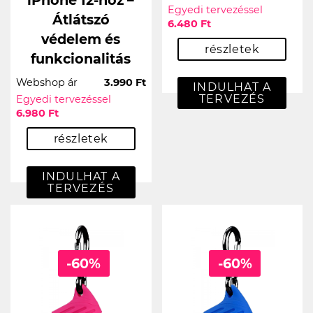
iPhone 12-hoz –
Egyedi tervezéssel
Átlátszó
6.480 Ft
védelem és
részletek
funkcionalitás
Webshop ár
3.990 Ft
INDULHAT A
TERVEZÉS
Egyedi tervezéssel
6.980 Ft
részletek
INDULHAT A
TERVEZÉS
-60%
-60%