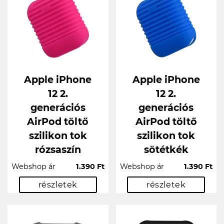
Apple iPhone
Apple iPhone
12 2.
12 2.
generációs
generációs
AirPod töltő
AirPod töltő
szilikon tok
szilikon tok
rózsaszín
sötétkék
Webshop ár
1.390 Ft
Webshop ár
1.390 Ft
részletek
részletek