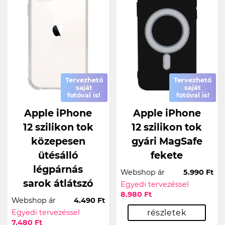
Tervezhető
Tervezhető
saját
saját
fotóval is!
fotóval is!
Apple iPhone
Apple iPhone
12 szilikon tok
12 szilikon tok
közepesen
gyári MagSafe
ütésálló
fekete
légpárnás
Webshop ár
5.990 Ft
sarok átlátszó
Egyedi tervezéssel
8.980 Ft
Webshop ár
4.490 Ft
Egyedi tervezéssel
részletek
7.480 Ft