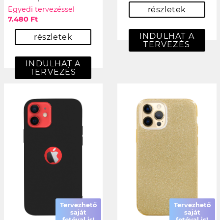
Egyedi tervezéssel
részletek
7.480 Ft
INDULHAT A
részletek
TERVEZÉS
INDULHAT A
TERVEZÉS
Tervezhető
Tervezhető
saját
saját
fotóval is!
fotóval is!