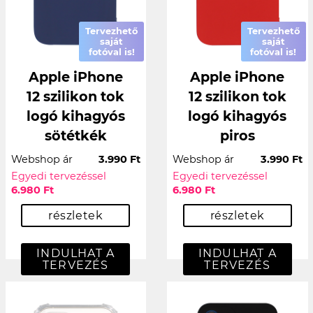
Tervezhető
Tervezhető
saját
saját
fotóval is!
fotóval is!
Apple iPhone
Apple iPhone
12 szilikon tok
12 szilikon tok
logó kihagyós
logó kihagyós
sötétkék
piros
Webshop ár
3.990 Ft
Webshop ár
3.990 Ft
Egyedi tervezéssel
Egyedi tervezéssel
6.980 Ft
6.980 Ft
részletek
részletek
INDULHAT A
INDULHAT A
TERVEZÉS
TERVEZÉS