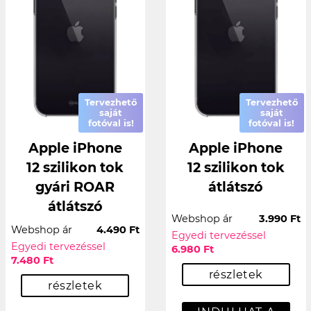
Tervezhető
Tervezhető
saját
saját
fotóval is!
fotóval is!
Apple iPhone
Apple iPhone
12 szilikon tok
12 szilikon tok
gyári ROAR
átlátszó
átlátszó
Webshop ár
3.990 Ft
Webshop ár
4.490 Ft
Egyedi tervezéssel
Egyedi tervezéssel
6.980 Ft
7.480 Ft
részletek
részletek