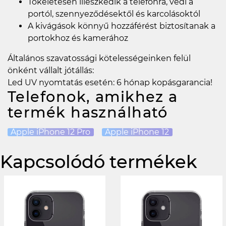
Tökéletesen illeszkedik a telefonra, védi a
portól, szennyeződésektől és karcolásoktól
A kivágások könnyű hozzáférést biztosítanak a
portokhoz és kamerához
Általános szavatossági kötelességeinken felül
önként vállalt jótállás:
Led UV nyomtatás esetén: 6 hónap kopásgarancia!
Telefonok, amikhez a
termék használható
Apple iPhone 12 Pro
Apple iPhone 12
Kapcsolódó termékek