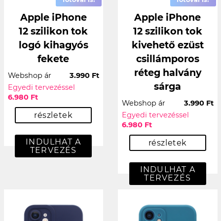
Apple iPhone
Apple iPhone
12 szilikon tok
12 szilikon tok
logó kihagyós
kivehető ezüst
fekete
csillámporos
réteg halvány
Webshop ár
3.990 Ft
sárga
Egyedi tervezéssel
6.980 Ft
Webshop ár
3.990 Ft
részletek
Egyedi tervezéssel
6.980 Ft
INDULHAT A
részletek
TERVEZÉS
INDULHAT A
TERVEZÉS