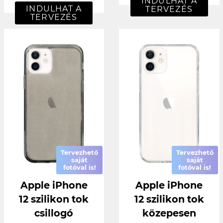
INDULHAT A
INDULHAT A
TERVEZÉS
TERVEZÉS
Tervezhető
Tervezhető
saját
saját
fotóval is!
fotóval is!
Apple iPhone
Apple iPhone
12 szilikon tok
12 szilikon tok
csillogó
közepesen