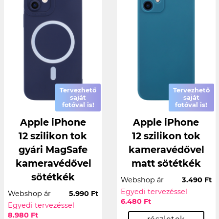
Tervezhető
Tervezhető
saját
saját
fotóval is!
fotóval is!
Apple iPhone
Apple iPhone
12 szilikon tok
12 szilikon tok
gyári MagSafe
kameravédővel
kameravédővel
matt sötétkék
sötétkék
Webshop ár
3.490 Ft
Egyedi tervezéssel
Webshop ár
5.990 Ft
6.480 Ft
Egyedi tervezéssel
8.980 Ft