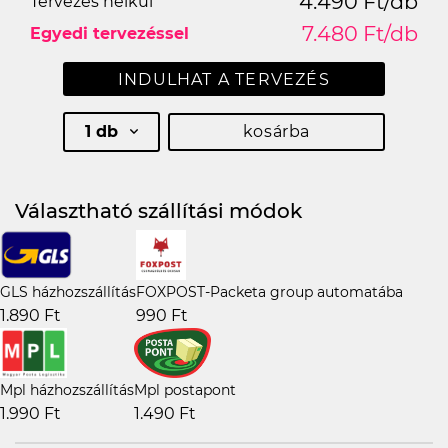
4.490 Ft/db
Tervezés nélkül
7.480 Ft/db
Egyedi tervezéssel
INDULHAT A TERVEZÉS
1 db
kosárba
Választható szállítási módok
GLS házhozszállítás
FOXPOST-Packeta group automatába
1.890 Ft
990 Ft
Mpl házhozszállítás
Mpl postapont
1.990 Ft
1.490 Ft