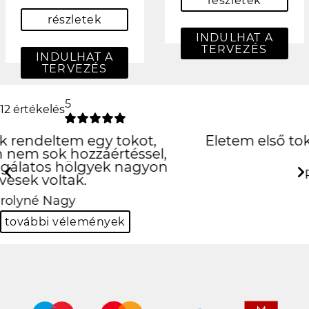
részletek
részletek
INDULHAT A
TERVEZÉS
INDULHAT A
TERVEZÉS
5
12 értékelés
Életem első tokja, amit igazán
szeretek
Previous
Next
Panka Kiss
további vélemények