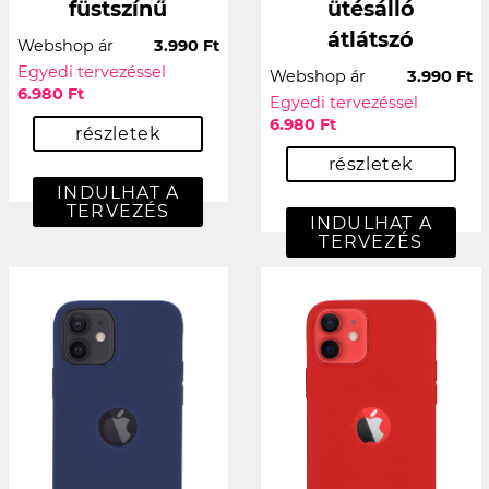
füstszínű
ütésálló
átlátszó
Webshop ár
3.990 Ft
Egyedi tervezéssel
Webshop ár
3.990 Ft
6.980 Ft
Egyedi tervezéssel
6.980 Ft
részletek
részletek
INDULHAT A
TERVEZÉS
INDULHAT A
TERVEZÉS