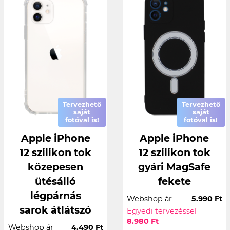
Tervezhető
Tervezhető
saját
saját
fotóval is!
fotóval is!
Apple iPhone
Apple iPhone
12 szilikon tok
12 szilikon tok
közepesen
gyári MagSafe
ütésálló
fekete
légpárnás
Webshop ár
5.990 Ft
sarok átlátszó
Egyedi tervezéssel
8.980 Ft
Webshop ár
4.490 Ft