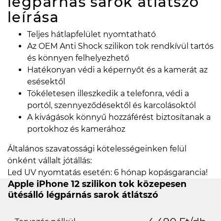
légpárnás sarok átlátszó
leírása
Teljes hátlapfelület nyomtatható
Az OEM Anti Shock szilikon tok rendkívül tartós
és könnyen felhelyezhető
Hatékonyan védi a képernyőt és a kamerát az
esésektől
Tökéletesen illeszkedik a telefonra, védi a
portól, szennyeződésektől és karcolásoktól
A kivágások könnyű hozzáférést biztosítanak a
portokhoz és kamerához
Általános szavatossági kötelességeinken felül
önként vállalt jótállás:
Led UV nyomtatás esetén: 6 hónap kopásgarancia!
Apple iPhone 12 szilikon tok közepesen
ütésálló légpárnás sarok átlátszó