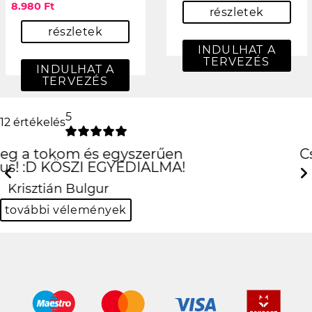
8.980 Ft
részletek
részletek
INDULHAT A
TERVEZÉS
INDULHAT A
TERVEZÉS
5
12 értékelés
Csak is az iPhone!
:D
Previous
Next
Hanna Fehér
további vélemények