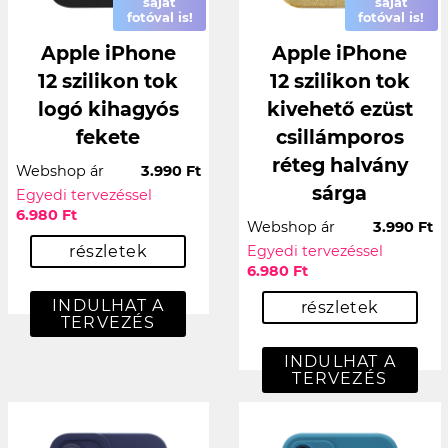
saját
saját
fotóval is!
fotóval is!
Apple iPhone
Apple iPhone
12 szilikon tok
12 szilikon tok
logó kihagyós
kivehető ezüst
fekete
csillámporos
réteg halvány
Webshop ár
3.990 Ft
sárga
Egyedi tervezéssel
6.980 Ft
Webshop ár
3.990 Ft
részletek
Egyedi tervezéssel
6.980 Ft
INDULHAT A
részletek
TERVEZÉS
INDULHAT A
TERVEZÉS