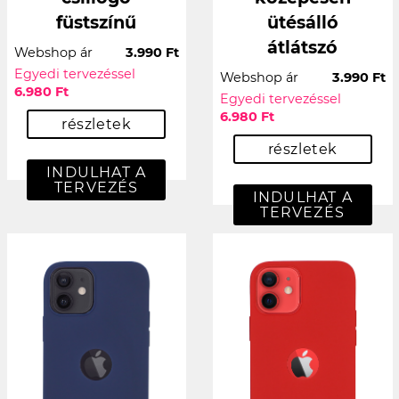
füstszínű
ütésálló
átlátszó
Webshop ár
3.990 Ft
Egyedi tervezéssel
Webshop ár
3.990 Ft
6.980 Ft
Egyedi tervezéssel
6.980 Ft
részletek
részletek
INDULHAT A
TERVEZÉS
INDULHAT A
TERVEZÉS