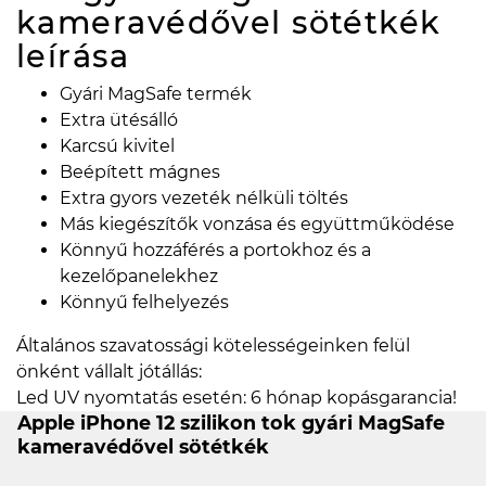
kameravédővel sötétkék
leírása
Gyári MagSafe termék
Extra ütésálló
Karcsú kivitel
Beépített mágnes
Extra gyors vezeték nélküli töltés
Más kiegészítők vonzása és együttműködése
Könnyű hozzáférés a portokhoz és a
kezelőpanelekhez
Könnyű felhelyezés
Általános szavatossági kötelességeinken felül
önként vállalt jótállás:
Led UV nyomtatás esetén: 6 hónap kopásgarancia!
Apple iPhone 12 szilikon tok gyári MagSafe
kameravédővel sötétkék