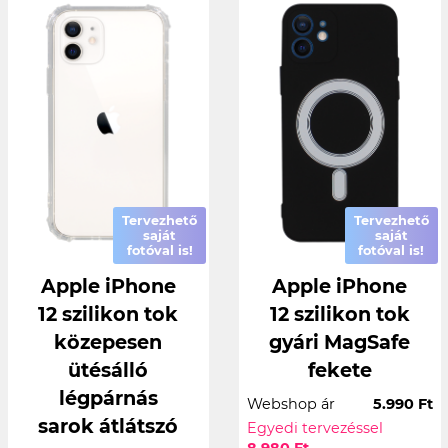
Tervezhető
Tervezhető
saját
saját
fotóval is!
fotóval is!
Apple iPhone
Apple iPhone
12 szilikon tok
12 szilikon tok
közepesen
gyári MagSafe
ütésálló
fekete
légpárnás
Webshop ár
5.990 Ft
sarok átlátszó
Egyedi tervezéssel