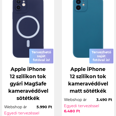
Tervezhető
Tervezhető
saját
saját
fotóval is!
fotóval is!
Apple iPhone
Apple iPhone
12 szilikon tok
12 szilikon tok
gyári MagSafe
kameravédővel
kameravédővel
matt sötétkék
sötétkék
Webshop ár
3.490 Ft
Egyedi tervezéssel
Webshop ár
5.990 Ft
6.480 Ft
Egyedi tervezéssel