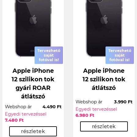
Tervezhető
Tervezhető
saját
saját
fotóval is!
fotóval is!
Apple iPhone
Apple iPhone
12 szilikon tok
12 szilikon tok
gyári ROAR
átlátszó
átlátszó
Webshop ár
3.990 Ft
Webshop ár
4.490 Ft
Egyedi tervezéssel
Egyedi tervezéssel
6.980 Ft
7.480 Ft
részletek
részletek