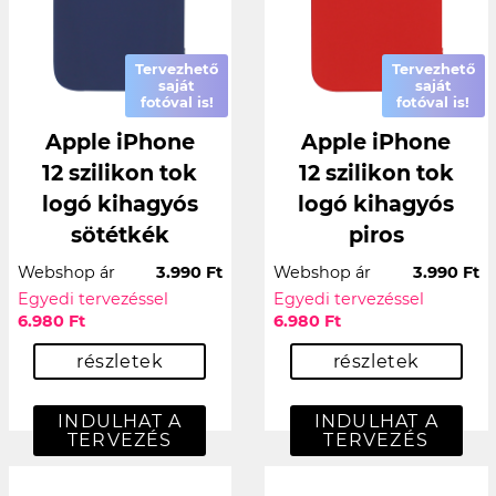
Tervezhető
Tervezhető
saját
saját
fotóval is!
fotóval is!
Apple iPhone
Apple iPhone
12 szilikon tok
12 szilikon tok
logó kihagyós
logó kihagyós
sötétkék
piros
Webshop ár
3.990 Ft
Webshop ár
3.990 Ft
Egyedi tervezéssel
Egyedi tervezéssel
6.980 Ft
6.980 Ft
részletek
részletek
INDULHAT A
INDULHAT A
TERVEZÉS
TERVEZÉS