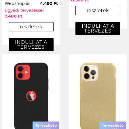
8.980 Ft
Webshop ár
4.490 Ft
Egyedi tervezéssel
részletek
7.480 Ft
INDULHAT A
részletek
TERVEZÉS
INDULHAT A
TERVEZÉS
Tervezhető
Tervezhető