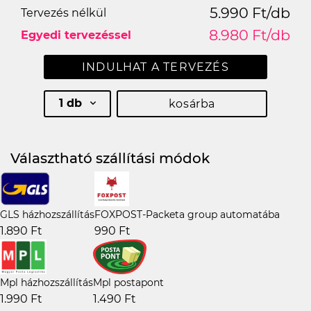
5.990 Ft/db
Tervezés nélkül
8.980 Ft/db
Egyedi tervezéssel
INDULHAT A TERVEZÉS
1 db
kosárba
Választható szállítási módok
GLS házhozszállítás
FOXPOST-Packeta group automatába
1.890 Ft
990 Ft
Mpl házhozszállítás
Mpl postapont
1.990 Ft
1.490 Ft