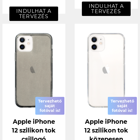
INDULHAT A
INDULHAT A
TERVEZÉS
TERVEZÉS
Tervezhető
Tervezhető
saját
saját
fotóval is!
fotóval is!
Apple iPhone
Apple iPhone
12 szilikon tok
12 szilikon tok
csillogó
közepesen